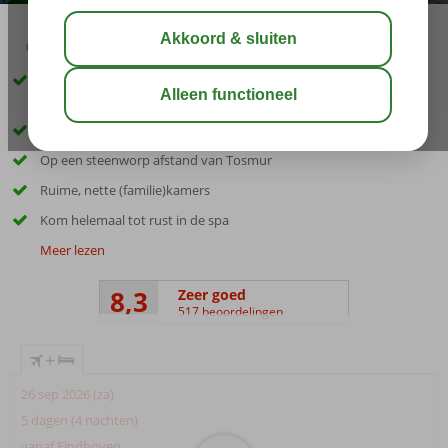
03:45
aug 33°
C
delen
bewaar
Fijn familiehotel nabij het privéstrand, met familiekamers en
zwembad met glijbanen
Een van onze favoriete hotels in Alanya
Op een steenworp afstand van Tosmur
Ruime, nette (familie)kamers
Kom helemaal tot rust in de spa
Meer lezen
8,3
Zeer goed
517 beoordelingen
+
26 sep 2026 (za)
5 dagen (4 nachten)
vanaf Eindhoven