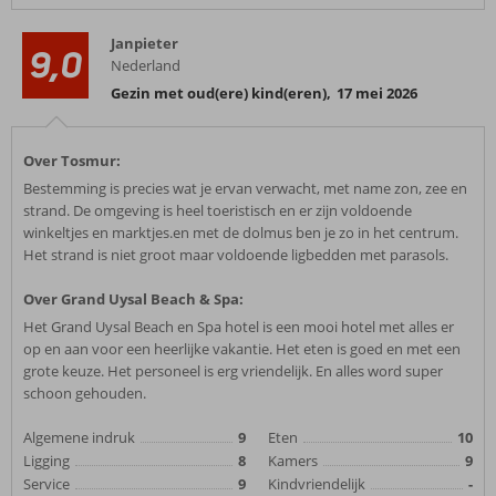
Janpieter
9,0
Nederland
Gezin met oud(ere) kind(eren)
,
17 mei 2026
Over Tosmur:
Bestemming is precies wat je ervan verwacht, met name zon, zee en
strand. De omgeving is heel toeristisch en er zijn voldoende
winkeltjes en marktjes.en met de dolmus ben je zo in het centrum.
Het strand is niet groot maar voldoende ligbedden met parasols.
Over Grand Uysal Beach & Spa:
Het Grand Uysal Beach en Spa hotel is een mooi hotel met alles er
op en aan voor een heerlijke vakantie. Het eten is goed en met een
grote keuze. Het personeel is erg vriendelijk. En alles word super
schoon gehouden.
Algemene indruk
9
Eten
10
Ligging
8
Kamers
9
Service
9
Kindvriendelijk
-