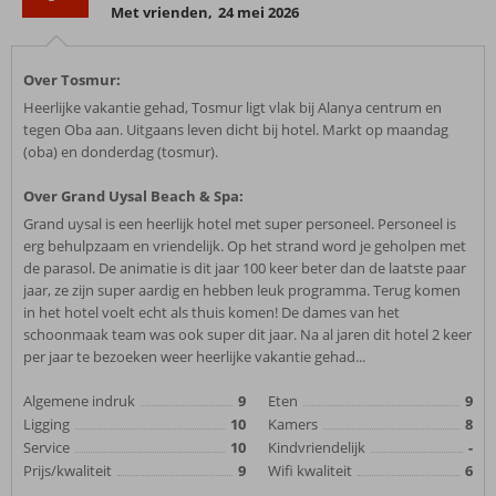
Met vrienden
,
24 mei 2026
Over Tosmur:
Heerlijke vakantie gehad, Tosmur ligt vlak bij Alanya centrum en
tegen Oba aan. Uitgaans leven dicht bij hotel. Markt op maandag
(oba) en donderdag (tosmur).
Over Grand Uysal Beach & Spa:
Grand uysal is een heerlijk hotel met super personeel. Personeel is
erg behulpzaam en vriendelijk. Op het strand word je geholpen met
de parasol. De animatie is dit jaar 100 keer beter dan de laatste paar
jaar, ze zijn super aardig en hebben leuk programma. Terug komen
in het hotel voelt echt als thuis komen! De dames van het
schoonmaak team was ook super dit jaar. Na al jaren dit hotel 2 keer
per jaar te bezoeken weer heerlijke vakantie gehad...
Algemene indruk
9
Eten
9
Ligging
10
Kamers
8
Service
10
Kindvriendelijk
-
Prijs/kwaliteit
9
Wifi kwaliteit
6