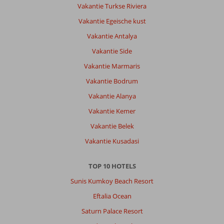
Vakantie Turkse Riviera
dicht
bij
Vakantie Egeische kust
het
Vakantie Antalya
hotel.
Ook
Vakantie Side
volop
Vakantie Marmaris
excursie
mogelijkheden.
Vakantie Bodrum
De
Vakantie Alanya
stad/have
ligt
Vakantie Kemer
op
Vakantie Belek
10
a
Vakantie Kusadasi
15
min
TOP 10 HOTELS
met
de
Sunis Kumkoy Beach Resort
taxi
Eftalia Ocean
prima
te
Saturn Palace Resort
doen.