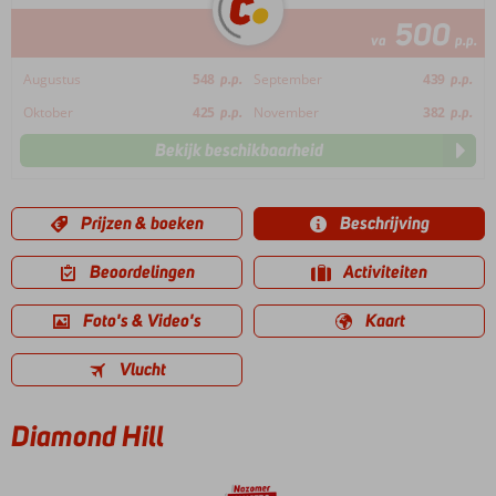
500
va
p.p.
Augustus
548
p.p.
September
439
p.p.
Oktober
425
p.p.
November
382
p.p.
Bekijk beschikbaarheid
Prijzen & boeken
Beschrijving
Beoordelingen
Activiteiten
Foto's & Video's
Kaart
Vlucht
Diamond Hill