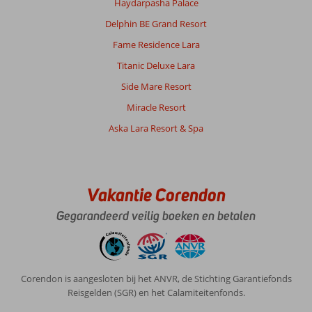
Haydarpasha Palace
Over
Delphin BE Grand Resort
Diamond
Fame Residence Lara
Hill:
Hotel
Titanic Deluxe Lara
Diamond
Side Mare Resort
Hill,
kamers
Miracle Resort
prima
Aska Lara Resort & Spa
in
orde
vriendelijke
personeel.
lekker
Vakantie Corendon
zwemmen
Gegarandeerd veilig boeken en betalen
niet
aan
de
straat
kant
Corendon is aangesloten bij het ANVR, de Stichting Garantiefonds
dus
Reisgelden (SGR) en het Calamiteitenfonds.
niet