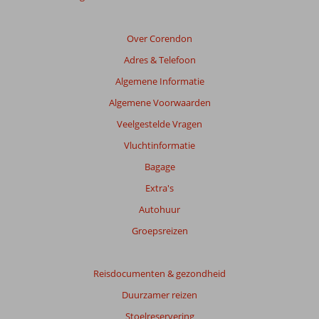
relevantie
van
de
Over Corendon
getoonde
Adres & Telefoon
beoordelingen
te
Algemene Informatie
garanderen.
Algemene Voorwaarden
Meer
info
Veelgestelde Vragen
over
Vluchtinformatie
onze
beoordelingen.
Bagage
Extra's
Totale
Autohuur
score
Groepsreizen
Gebaseerd
op:
341
Reisdocumenten & gezondheid
beoordelingen
Duurzamer reizen
Stoelreservering