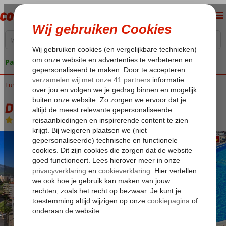
Pakketgarantie
Turkije
Home
Turkse Riviera
Alanya
Tosmur
Diamond Hill
Diamond Hill
Ultra All Inclusive
-
Hotel