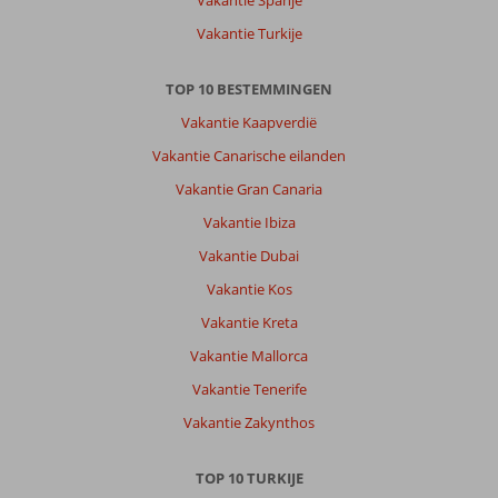
Vakantie Spanje
aanrader
super
Vakantie Turkije
huiselijk
vriendelijke
TOP 10 BESTEMMINGEN
mensen.
Prachtige
Vakantie Kaapverdië
stranden
Vakantie Canarische eilanden
mooi
omgeving
Vakantie Gran Canaria
ook
Vakantie Ibiza
om
lekker
Vakantie Dubai
in
Vakantie Kos
te
wandelen
Vakantie Kreta
of
Vakantie Mallorca
te
fietsen.
Vakantie Tenerife
Tevens
Vakantie Zakynthos
veel
winkeltjes
/
TOP 10 TURKIJE
supermarkten