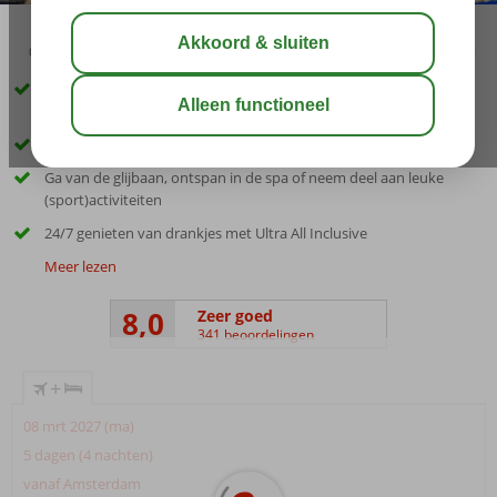
03:45
aug 33°
C
delen
bewaar
Fijn hotel met centrale ligging, grote kamers en zwembad met
glijbanen
Strijk neer op het fijne privéstrand (op ca. 100 m)
Ga van de glijbaan, ontspan in de spa of neem deel aan leuke
(sport)activiteiten
24/7 genieten van drankjes met Ultra All Inclusive
Meer lezen
8,0
Zeer goed
341 beoordelingen
+
08 mrt 2027 (ma)
5 dagen (4 nachten)
vanaf Amsterdam