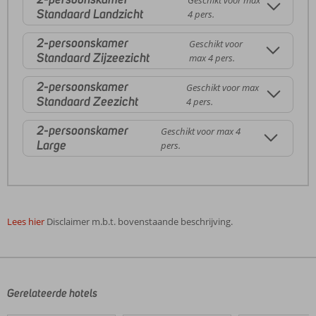
Geschikt voor max
Standaard Landzicht
4 pers.
2-persoonskamer
Geschikt voor
Standaard Zijzeezicht
max 4 pers.
2-persoonskamer
Geschikt voor max
Standaard Zeezicht
4 pers.
2-persoonskamer
Geschikt voor max 4
Large
pers.
Lees hier
Disclaimer m.b.t. bovenstaande beschrijving.
De
beoordelingen
zijn
door
Gerelateerde hotels
onze