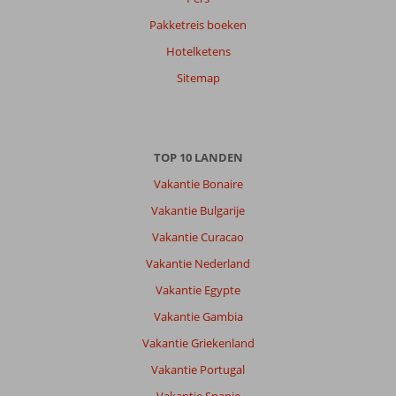
Dorus
9,0
Pakketreis boeken
Nederland
Hotelketens
Gezin met oud(ere) kind(eren)
,
08 juni 2026
Sitemap
Over
Tosmur:
TOP 10 LANDEN
Lekker
Vakantie Bonaire
veel
restaurantjes
Vakantie Bulgarije
in
Vakantie Curacao
de
nabije
Vakantie Nederland
omgeving
Vakantie Egypte
vooral
Daisy
Vakantie Gambia
Restaurant
Vakantie Griekenland
&
Cafe
Vakantie Portugal
een