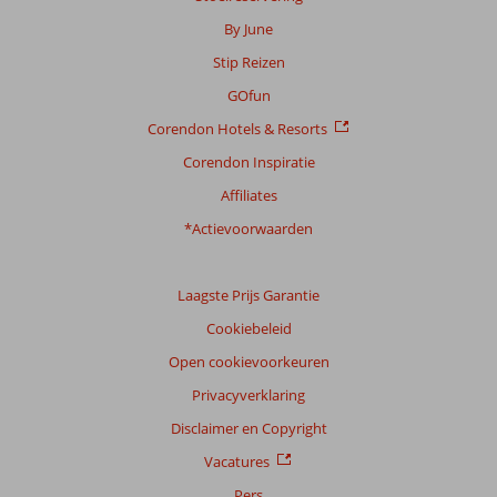
Scoreverdeling
By June
Algemene indruk
8,0
Eten
7,5
Stip Reizen
Ligging
7,6
Kamers
8,1
Service
8,1
Kindvriendelijk
6,9
GOfun
Prijs/kwaliteit
7,9
Wifi kwaliteit
6,5
Corendon Hotels & Resorts
Corendon Inspiratie
Ervaringen
van
Affiliates
onze
klanten
*Actievoorwaarden
Taal
Nederlands (NL) (105)
Laagste Prijs Garantie
Filter
Cookiebeleid
reisgezelschap
Open cookievoorkeuren
Alle
Privacyverklaring
Sorteren
op
Disclaimer en Copyright
datum (nieuw > oud)
Vacatures
Pers