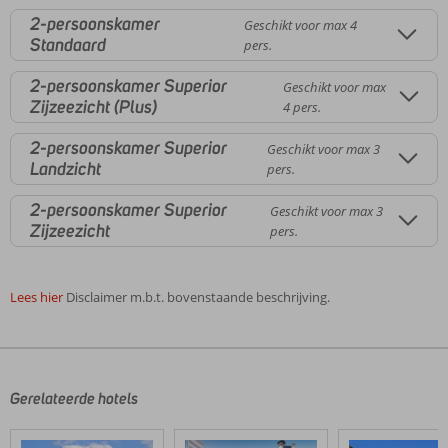
2-persoonskamer
Geschikt voor max 4
Standaard
pers.
2-persoonskamer Superior
Geschikt voor max
Zijzeezicht (Plus)
4 pers.
2-persoonskamer Superior
Geschikt voor max 3
Landzicht
pers.
2-persoonskamer Superior
Geschikt voor max 3
Zijzeezicht
pers.
Lees hier
Disclaimer m.b.t. bovenstaande beschrijving.
De
beoordelingen
zijn
door
Gerelateerde hotels
onze
klanten