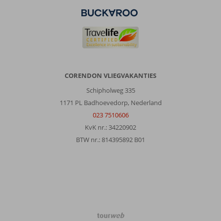
Okurcalar:
Strand
is
lekker
dichtbij.
Je
moet
CORENDON VLIEGVAKANTIES
wel
zorgen
Schipholweg 335
dat
1171 PL Badhoevedorp, Nederland
je
023 7510606
zwemschoenen
KvK nr.: 34220902
draagt!
BTW nr.: 814395892 B01
Over
Calido
Sol
Hotel:
We
zijn
vaker
TourWeb
in