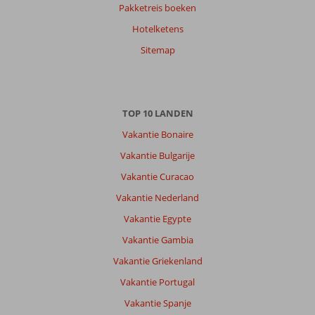
Pakketreis boeken
William
9,0
Hotelketens
Nederland
Gezin met jong(e) kind(eren)
Sitemap
,
12 augustus 2025
Over
TOP 10 LANDEN
Okurcalar:
Vakantie Bonaire
Het
was
Vakantie Bulgarije
een
Vakantie Curacao
mooi
hotel
Vakantie Nederland
kamer
Vakantie Egypte
ruim
voldoende
Vakantie Gambia
voor
Vakantie Griekenland
een
gezin
Vakantie Portugal
met
Vakantie Spanje
2