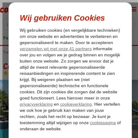
Pakketgarantie
Turkije
Home
Turkse Riviera
Alanya
Okurcalar
Calido Sol Hotel
Calido Sol Hotel
Ultra All Inclusive
-
Hotel