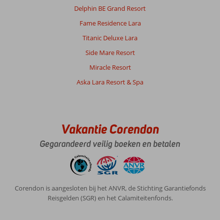
gratis
Delphin BE Grand Resort
evenals
Fame Residence Lara
strandlakens.
Animatie
Titanic Deluxe Lara
voor
Side Mare Resort
jong
en
Miracle Resort
oud.
Aska Lara Resort & Spa
Algemene indruk
9
Eten
8
Ligging
8
Kamers
8
Service
9
Kindvriendelijk
8
Vakantie Corendon
Prijs/kwaliteit
8
Wifi kwaliteit
6
Gegarandeerd veilig boeken en betalen
Anoniem
10
Nederland
Gezin met oud(ere) kind(eren)
Corendon is aangesloten bij het ANVR, de Stichting Garantiefonds
,
20 juni 2025
Reisgelden (SGR) en het Calamiteitenfonds.
Over