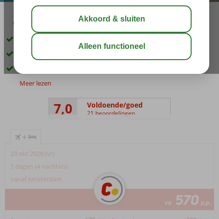
03:45
aug 33°
C
delen
bewaar
Direct aan het strand
Zwembad met glijbanen
Diverse restaurants
Meer lezen
7,0
Voldoende/goed
21 beoordelingen
+
23 okt 2026 (vr)
5 dagen (4 nachten)
vanaf Amsterdam
570
va
p.p.