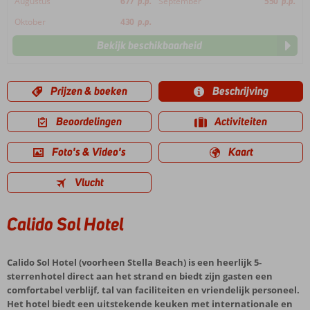
Augustus
677
p.p.
September
550
p.p.
Oktober
430
p.p.
Bekijk beschikbaarheid
Prijzen & boeken
Beschrijving
Beoordelingen
Activiteiten
Foto's & Video's
Kaart
Vlucht
Calido Sol Hotel
Calido Sol Hotel (voorheen Stella Beach) is een heerlijk 5-
sterrenhotel direct aan het strand en biedt zijn gasten een
comfortabel verblijf, tal van faciliteiten en vriendelijk personeel.
Het hotel biedt een uitstekende keuken met internationale en