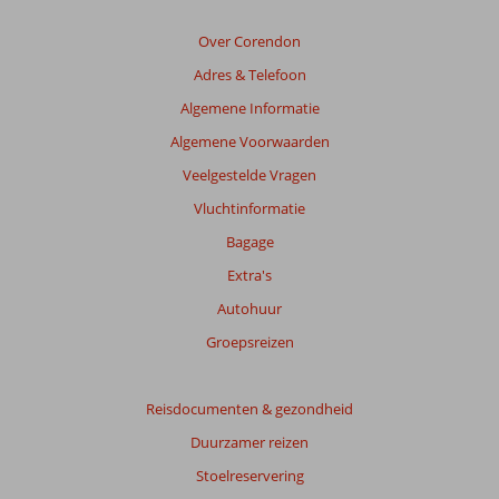
relevantie
van
Over Corendon
de
Adres & Telefoon
getoonde
beoordelingen
Algemene Informatie
te
Algemene Voorwaarden
garanderen.
Meer
Veelgestelde Vragen
info
Vluchtinformatie
over
onze
Bagage
beoordelingen.
Extra's
Autohuur
Totale
score
Groepsreizen
Gebaseerd
op:
Reisdocumenten & gezondheid
21
Duurzamer reizen
beoordelingen
Stoelreservering