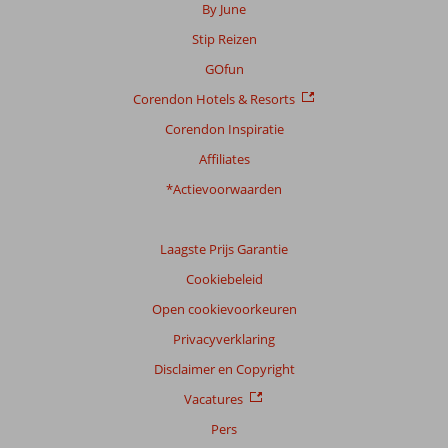
By June
Scoreverdeling
Stip Reizen
Algemene indruk
7,0
Eten
6,4
Ligging
6,6
Kamers
6,3
GOfun
Service
6,8
Kindvriendelijk
6,5
Corendon Hotels & Resorts
Prijs/kwaliteit
7,0
Wifi kwaliteit
4,4
Corendon Inspiratie
Ervaringen
Affiliates
van
onze
*Actievoorwaarden
klanten
Taal
Laagste Prijs Garantie
Nederlands (NL) (11)
Cookiebeleid
Filter
reisgezelschap
Open cookievoorkeuren
Alle
Privacyverklaring
Sorteren
Disclaimer en Copyright
op
Vacatures
datum (nieuw > oud)
Pers