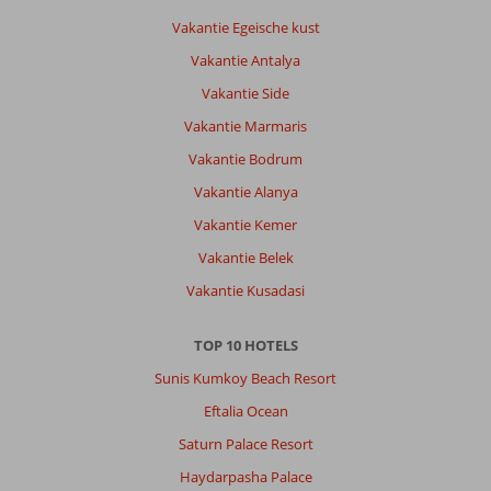
Over
Vakantie Egeische kust
Calido
Vakantie Antalya
Sol
Hotel:
Vakantie Side
Er
Vakantie Marmaris
is
een
Vakantie Bodrum
mooi
Vakantie Alanya
zwembad
met
Vakantie Kemer
diverse
Vakantie Belek
glijbanen
en
Vakantie Kusadasi
strand
direct
TOP 10 HOTELS
aan
het
Sunis Kumkoy Beach Resort
gazon
Eftalia Ocean
van
dit
Saturn Palace Resort
zwembad.
Haydarpasha Palace
Ligbedden