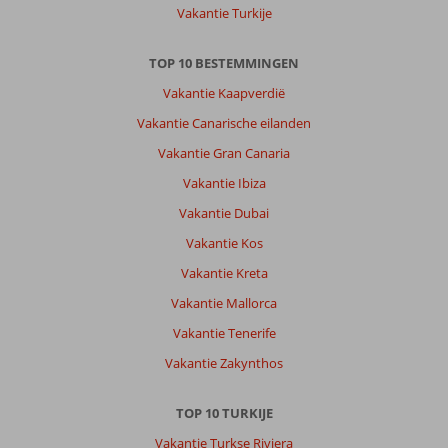
kinderen
Vakantie Turkije
(
helaas
TOP 10 BESTEMMINGEN
was
het
Vakantie Kaapverdië
stapelbed
Vakantie Canarische eilanden
erg
wiebelig).
Vakantie Gran Canaria
Personeel
Vakantie Ibiza
ook
erg
Vakantie Dubai
vriendelijk
Vakantie Kos
en
behulpzaam.
Vakantie Kreta
Helaas
Vakantie Mallorca
aan
de
Vakantie Tenerife
voorzijde
Vakantie Zakynthos
een
erg
drukke
TOP 10 TURKIJE
weg.
Vakantie Turkse Riviera