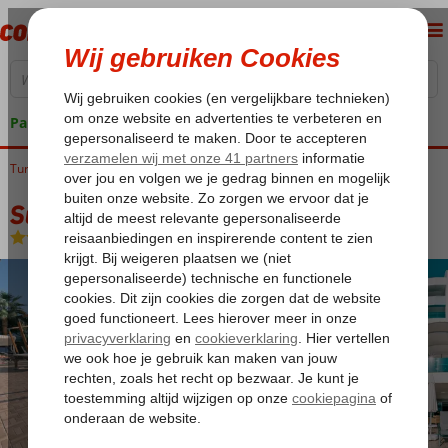
Pakketgarantie
Turkije
Home
Turkse Riviera
Alanya
Oba
Sunprime C lounge Hotel
Sunprime C lounge Hotel
Logies en ontbijt
-
Hotel