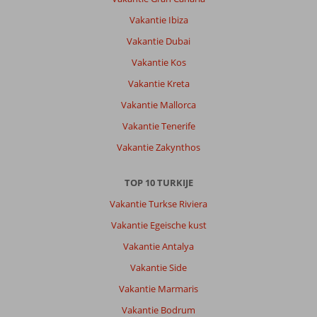
het
Vakantie Ibiza
personeel
ervoor
Vakantie Dubai
zorgt
Vakantie Kos
dat
je
Vakantie Kreta
een
Vakantie Mallorca
onvergetelijke
vakantie
Vakantie Tenerife
beleeft
Vakantie Zakynthos
Algemene indruk
10
Eten
10
Ligging
10
Kamers
10
TOP 10 TURKIJE
Service
10
Kindvriendelijk
-
Vakantie Turkse Riviera
Prijs/kwaliteit
10
Wifi kwaliteit
10
Vakantie Egeische kust
Vakantie Antalya
Anoniem
9,0
Vakantie Side
Nederland
Met partner
,
Vakantie Marmaris
15 oktober 2025
Vakantie Bodrum