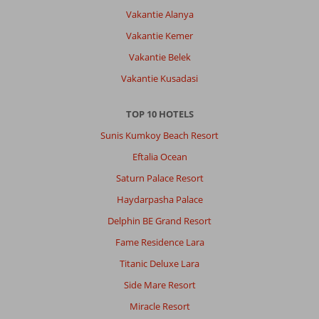
Vakantie Alanya
Over
Vakantie Kemer
Oba:
Vakantie Belek
Keurig
hotel.
Vakantie Kusadasi
Alles
wordt
TOP 10 HOTELS
topschoon
gehouden.
Sunis Kumkoy Beach Resort
Ook
Eftalia Ocean
de
kamer
Saturn Palace Resort
wordt
Haydarpasha Palace
iedere
dag
Delphin BE Grand Resort
bijgehouden
Fame Residence Lara
Over
Titanic Deluxe Lara
Sunprime
Side Mare Resort
C
lounge
Miracle Resort
Hotel: