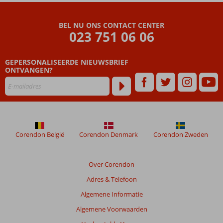
Hotel
BEL NU ONS CONTACT CENTER
Beoordelingen
023 751 06 06
die
ouder
GEPERSONALISEERDE NIEUWSBRIEF
zijn
ONTVANGEN?
dan
48
maanden
worden
niet
meer
weergegeven
Corendon België
Corendon Denmark
Corendon Zweden
om
de
relevantie
Over Corendon
van
Adres & Telefoon
de
getoonde
Algemene Informatie
beoordelingen
Algemene Voorwaarden
te
garanderen.