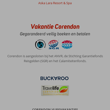
Aska Lara Resort & Spa
Kamer
had
waarschijnlijk
lekkage
gehad.
Vakantie Corendon
Vloer
Gegarandeerd veilig boeken en betalen
kamer
zag
er
niet
netjes
Corendon is aangesloten bij het ANVR, de Stichting Garantiefonds
meer
Reisgelden (SGR) en het Calamiteitenfonds.
uit.
plint
e.d.
wat
aangesmeerd.
De
douche
gedeelte
liep
het
CORENDON VLIEGVAKANTIES