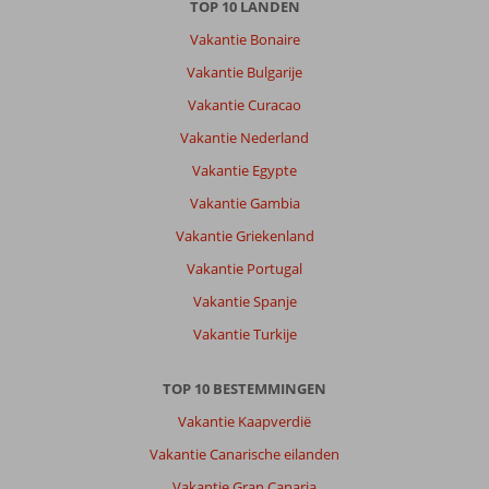
TOP 10 LANDEN
Over
Vakantie Bonaire
Oba:
Vakantie Bulgarije
Alanya
Vakantie Curacao
is
een
Vakantie Nederland
heerlijke
Vakantie Egypte
stad
waar
Vakantie Gambia
je
Vakantie Griekenland
alles
kan
Vakantie Portugal
vinden.
Vakantie Spanje
Over
Vakantie Turkije
Sunprime
C
TOP 10 BESTEMMINGEN
lounge
Hotel:
Vakantie Kaapverdië
Heerlijk
Vakantie Canarische eilanden
hotel
waar
Vakantie Gran Canaria