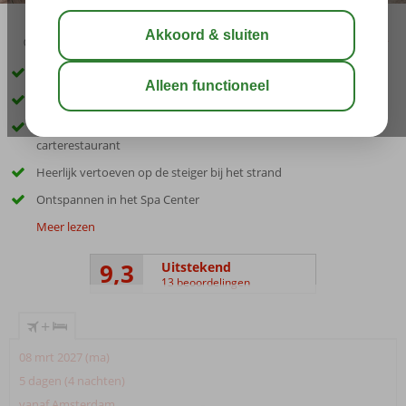
03:45
aug 33°
C
delen
bewaar
Only Adult hotel; min leeftijd van de gasten is 16 jaar
Vlak bij het strand, te bereiken via een tunnel
Genieten van smakelijke gerechten in het buffet- en à-la-
carterestaurant
Heerlijk vertoeven op de steiger bij het strand
Ontspannen in het Spa Center
Meer lezen
9,3
Uitstekend
13 beoordelingen
+
08 mrt 2027 (ma)
5 dagen (4 nachten)
vanaf Amsterdam