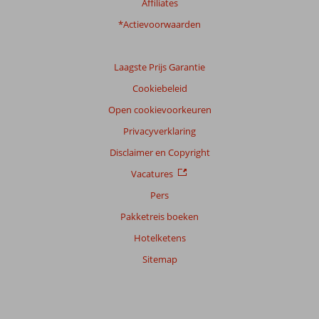
Affiliates
Ervaringen
*Actievoorwaarden
van
onze
klanten
Taal
Laagste Prijs Garantie
Nederlands (NL) (8)
Cookiebeleid
Filter
Open cookievoorkeuren
reisgezelschap
Privacyverklaring
Alle
Disclaimer en Copyright
Sorteren
Vacatures
op
Pers
datum (nieuw > oud)
Pakketreis boeken
Hotelketens
Anoniem
10
Nederland
Sitemap
Met partner
,
11 mei 2026