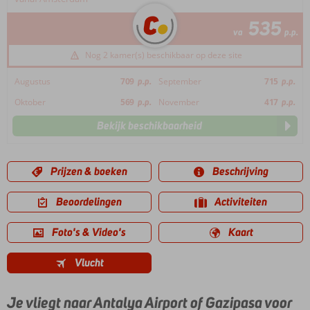
535
va
p.p.
Nog 2 kamer(s) beschikbaar op deze site
Augustus
709
p.p.
September
715
p.p.
Oktober
569
p.p.
November
417
p.p.
Bekijk beschikbaarheid
Prijzen & boeken
Beschrijving
Beoordelingen
Activiteiten
Foto's & Video's
Kaart
Vlucht
Je vliegt naar Antalya Airport of Gazipasa voor