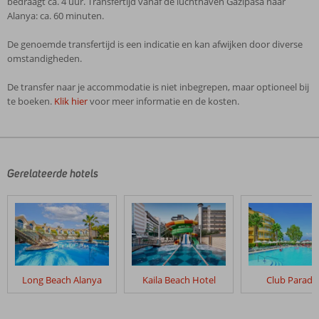
bedraagt ca. 4 uur. Transfertijd vanaf de luchthaven Gazipasa naar
Alanya: ca. 60 minuten.
De genoemde transfertijd is een indicatie en kan afwijken door diverse
omstandigheden.
De transfer naar je accommodatie is niet inbegrepen, maar optioneel bij
te boeken.
Klik hier
voor meer informatie en de kosten.
De
beoordelingen
zijn
door
Gerelateerde hotels
onze
klanten
geschreven
na
hun
verblijf
in
Long Beach Alanya
Kaila Beach Hotel
Club Paradi
Sunprime
C
lounge