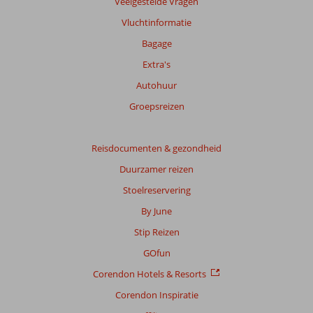
Veelgestelde Vragen
Meer
Vluchtinformatie
info
over
Bagage
onze
Extra's
beoordelingen.
Autohuur
Totale
Groepsreizen
score
Gebaseerd
Reisdocumenten & gezondheid
op:
Duurzamer reizen
13
beoordelingen
Stoelreservering
By June
Stip Reizen
Scoreverdeling
Algemene indruk
9,3
Eten
8,4
GOfun
Ligging
9,0
Kamers
9,2
Corendon Hotels & Resorts
Service
9,4
Kindvriendelijk
5,0
Prijs/kwaliteit
8,5
Wifi kwaliteit
9,2
Corendon Inspiratie