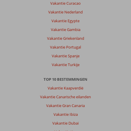
Vakantie Curacao
een
klein
Vakantie Nederland
maar
Vakantie Egypte
heel
leuke
Vakantie Gambia
plaats,
Vakantie Griekenland
met
een
Vakantie Portugal
mooi
Vakantie Spanje
strand.
Vakantie Turkije
Over
Citrus
TOP 10 BESTEMMINGEN
Plaza
Hotel:
Vakantie Kaapverdië
Citrus
Vakantie Canarische eilanden
plaza
heeft
Vakantie Gran Canaria
alles
Vakantie Ibiza
wat
je
Vakantie Dubai
nodig