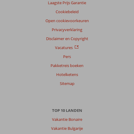
Laagste Prijs Garantie
Nederlands (NL) (21)
Cookiebeleid
Filter
reisgezelschap
Open cookievoorkeuren
Alle
Privacyverklaring
Sorteren
Disclaimer en Copyright
op
Vacatures
datum (nieuw > oud)
Pers
Pakketreis boeken
Hendrikus
10
Hotelketens
Nederland
Met partner
Sitemap
,
18 juni 2026
TOP 10 LANDEN
Over
Oba:
Vakantie Bonaire
Oba
Vakantie Bulgarije
is