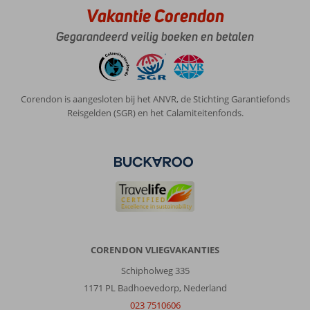
Hotel:
Vakantie Corendon
Heerlijke
Gegarandeerd veilig boeken en betalen
vakantie
gehad,
met
dank
aan
Corendon is aangesloten bij het ANVR, de Stichting Garantiefonds
de
Reisgelden (SGR) en het Calamiteitenfonds.
topservice!
We
hebben
een
fantastische
tijd
gehad
in
dit
hotel.
CORENDON VLIEGVAKANTIES
De
Schipholweg 335
locatie
is
1171 PL Badhoevedorp, Nederland
ideaal:
023 7510606