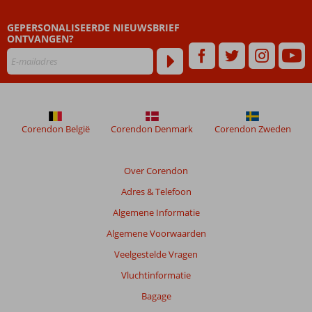
ouder
zijn
GEPERSONALISEERDE NIEUWSBRIEF
dan
ONTVANGEN?
48
maanden
worden
niet
meer
weergegeven
om
Corendon België
Corendon Denmark
Corendon Zweden
de
relevantie
van
Over Corendon
de
Adres & Telefoon
getoonde
beoordelingen
Algemene Informatie
te
Algemene Voorwaarden
garanderen.
Meer
Veelgestelde Vragen
info
Vluchtinformatie
over
onze
Bagage
beoordelingen.