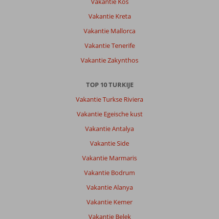
Vakantie Kos
hebt
en
Vakantie Kreta
ik
Vakantie Mallorca
hoop
dat
Vakantie Tenerife
het
Vakantie Zakynthos
een
keer
mooi
TOP 10 TURKIJE
wordt
Vakantie Turkse Riviera
gerestaureed.
Vakantie Egeische kust
Algemene indruk
10
Eten
9
Vakantie Antalya
Ligging
10
Kamers
9
Service
10
Kindvriendelijk
-
Vakantie Side
Prijs/kwaliteit
10
Wifi kwaliteit
8
Vakantie Marmaris
Vakantie Bodrum
Hendrik
8,0
Vakantie Alanya
Nederland
Vakantie Kemer
Met vrienden
,
09 juni 2026
Vakantie Belek