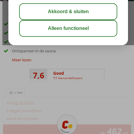
03:45
aug 33°
C
delen
bewaar
Op slechts 150 meter van het privéstrand
Centrum van Alanya op 3 kilometer
Maar liefst 2 zwembaden en een kinderbad
Ontspannen in de sauna
Meer lezen
7,6
Goed
51 beoordelingen
+
30 aug 2026 (zo)
5 dagen (4 nachten)
vanaf Amsterdam
462
va
p.p.