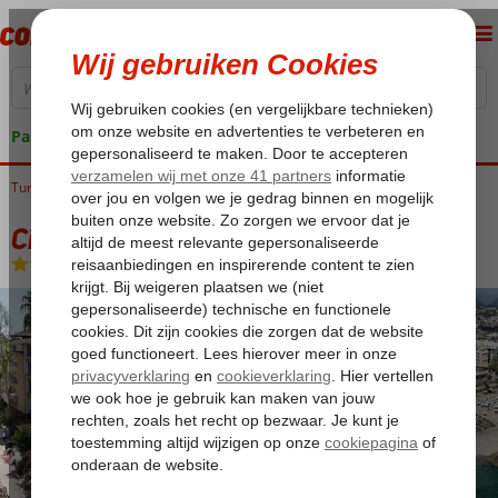
Pakketgarantie
Turkije
Home
Turkse Riviera
Alanya
Oba
Citrus Plaza Hotel
Citrus Plaza Hotel
All Inclusive
-
Hotel