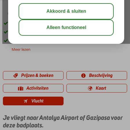
03:45
aug 33°
C
delen
bewaar
Rustig gelegen maar toch zeer centraal
Gratis shuttlebus naar het strand
Zwembad met glijbaan
Meer lezen
Prijzen & boeken
Beschrijving
Activiteiten
Kaart
Vlucht
Je vliegt naar Antalya Airport of Gazipasa voor
deze badplaats.