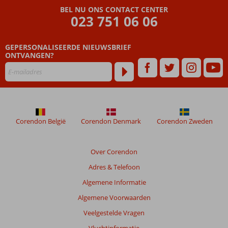
die
BEL NU ONS CONTACT CENTER
ouder
023 751 06 06
zijn
dan
GEPERSONALISEERDE NIEUWSBRIEF
48
ONTVANGEN?
maanden
worden
niet
meer
weergegeven
om
de
Corendon België
Corendon Denmark
Corendon Zweden
relevantie
van
de
Over Corendon
getoonde
Adres & Telefoon
beoordelingen
te
Algemene Informatie
garanderen.
Algemene Voorwaarden
Meer
info
Veelgestelde Vragen
over