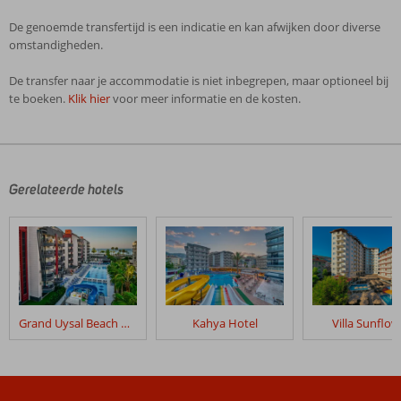
De genoemde transfertijd is een indicatie en kan afwijken door diverse
omstandigheden.
De transfer naar je accommodatie is niet inbegrepen, maar optioneel bij
te boeken.
Klik hier
voor meer informatie en de kosten.
De
beoordelingen
zijn
door
Gerelateerde hotels
onze
klanten
geschreven
na
hun
verblijf
in
Grand Uysal Beach & Spa
Kahya Hotel
Villa Sunflow
Atlas
Hotel
Beoordelingen