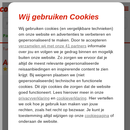
Pakketgarantie
Turkije
Home
Turkse Riviera
Alanya
Oba
Atlas Hotel
Atlas Hotel
All Inclusive
-
Hotel