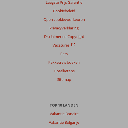
Laagste Prijs Garantie
Nederlands (NL) (84)
Cookiebeleid
Filter
reisgezelschap
Open cookievoorkeuren
Alle
Privacyverklaring
Sorteren
Disclaimer en Copyright
op
Vacatures
datum (nieuw > oud)
Pers
Pakketreis boeken
Remko
9,0
Hotelketens
Nederland
Met partner
Sitemap
,
12 april 2026
TOP 10 LANDEN
Over
Konakli:
Vakantie Bonaire
Prima
Vakantie Bulgarije
lokatie.