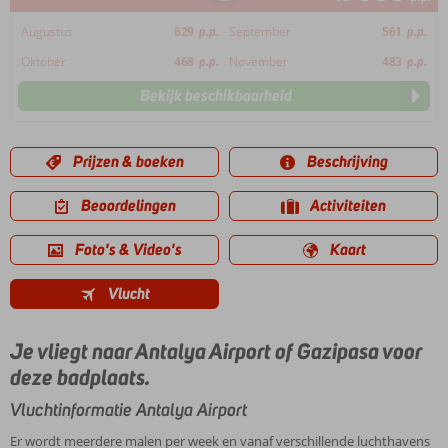
Augustus
629
p.p.
September
561
p.p.
Oktober
468
p.p.
November
483
p.p.
Bekijk beschikbaarheid
Prijzen & boeken
Beschrijving
Beoordelingen
Activiteiten
Foto's & Video's
Kaart
Vlucht
Je vliegt naar Antalya Airport of Gazipasa voor
deze badplaats.
Vluchtinformatie Antalya Airport
Er wordt meerdere malen per week en vanaf verschillende luchthavens