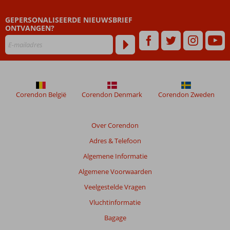
zijn
GEPERSONALISEERDE NIEUWSBRIEF
dan
ONTVANGEN?
48
maanden
worden
niet
meer
weergegeven
om
Corendon België
Corendon Denmark
Corendon Zweden
de
relevantie
van
Over Corendon
de
Adres & Telefoon
getoonde
beoordelingen
Algemene Informatie
te
Algemene Voorwaarden
garanderen.
Meer
Veelgestelde Vragen
info
Vluchtinformatie
over
onze
Bagage
beoordelingen.