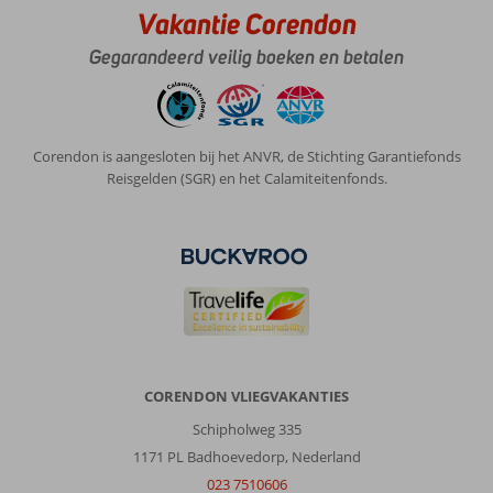
aansmeren
Vakantie Corendon
heel
Gegarandeerd veilig boeken en betalen
erg
opdringerig.
Algemene indruk
9
Eten
8
Ligging
9
Kamers
8
Corendon is aangesloten bij het ANVR, de Stichting Garantiefonds
Service
9
Kindvriendelijk
-
Reisgelden (SGR) en het Calamiteitenfonds.
Prijs/kwaliteit
9
Wifi kwaliteit
6
Anoniem
10
Nederland
Met partner
,
09 april 2026
CORENDON VLIEGVAKANTIES
Over
Schipholweg 335
Konakli:
1171 PL Badhoevedorp, Nederland
Konakli
023 7510606