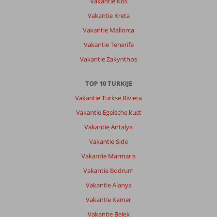
Vakantie Kos
(22-
25
Vakantie Kreta
graden).
Vakantie Mallorca
Over
Vakantie Tenerife
Royal
Vakantie Zakynthos
Garden
Beach:
Mooi
TOP 10 TURKIJE
hotel!
Vakantie Turkse Riviera
Prima
voorzieningen.
Vakantie Egeische kust
In
Vakantie Antalya
april
is
Vakantie Side
echter
Vakantie Marmaris
nog
niet
Vakantie Bodrum
alles
Vakantie Alanya
open.
Openbare
Vakantie Kemer
toiletten
Vakantie Belek