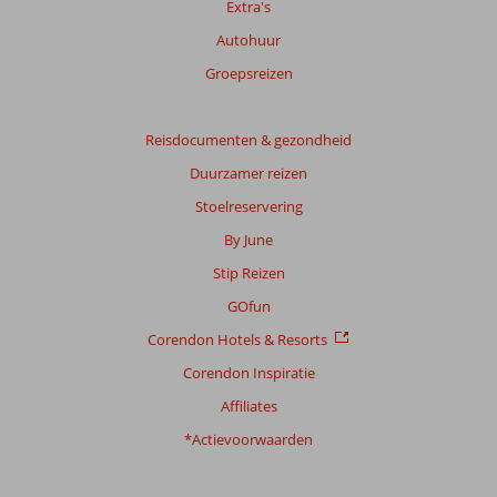
Extra's
Autohuur
Totale
score
Groepsreizen
Gebaseerd
op:
Reisdocumenten & gezondheid
127
Duurzamer reizen
beoordelingen
Stoelreservering
By June
Scoreverdeling
Stip Reizen
Algemene indruk
8,6
Eten
7,0
Ligging
8,7
Kamers
8,3
GOfun
Service
8,5
Kindvriendelijk
8,6
Corendon Hotels & Resorts
Prijs/kwaliteit
8,1
Wifi kwaliteit
6,9
Corendon Inspiratie
Ervaringen
Affiliates
van
onze
*Actievoorwaarden
klanten
Taal