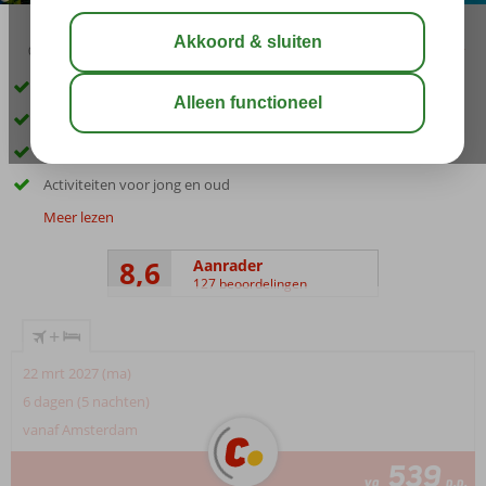
03:45
aug 33°
C
delen
bewaar
Direct aan het strand
Zwembaden met glijbanen
Diverse restaurants
Activiteiten voor jong en oud
Meer lezen
8,6
Aanrader
127 beoordelingen
+
22 mrt 2027 (ma)
6 dagen (5 nachten)
vanaf Amsterdam
539
va
p.p.