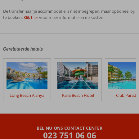
De transfer naar je accommodatie is niet inbegrepen, maar optioneel bij
te boeken.
Klik hier
voor meer informatie en de kosten.
De
beoordelingen
zijn
door
Gerelateerde hotels
onze
klanten
geschreven
na
hun
verblijf
in
Long Beach Alanya
Kaila Beach Hotel
Club Paradi
Royal
Garden
Beach
Beoordelingen
BEL NU ONS CONTACT CENTER
die
023 751 06 06
ouder