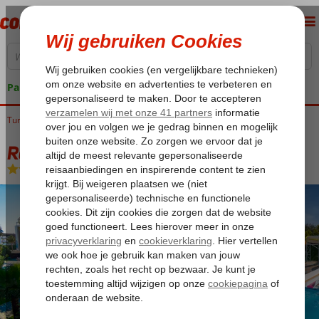
Pakketgarantie
Turkije
Home
Turkse Riviera
Alanya
Konakli
Royal Garden Beach
Royal Garden Beach
Ultra All Inclusive
-
Hotel