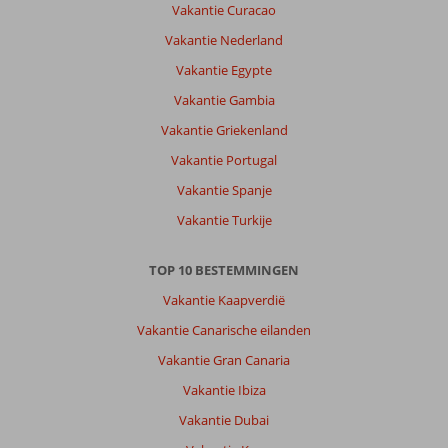
Vakantie Curacao
Het
is
Vakantie Nederland
wel
Vakantie Egypte
wat
ver
Vakantie Gambia
van
Vakantie Griekenland
het
vliegveld
Vakantie Portugal
(2-
Vakantie Spanje
3
uur
Vakantie Turkije
rijden).
Combinatie
TOP 10 BESTEMMINGEN
van
hotel
Vakantie Kaapverdië
is
Vakantie Canarische eilanden
prima.
Mooi
Vakantie Gran Canaria
weer
Vakantie Ibiza
gehad
halverwege
Vakantie Dubai
april