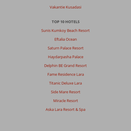
(buiten)
en
Vakantie Kusadasi
WiFi
verdienen
TOP 10 HOTELS
de
nodige
Sunis Kumkoy Beach Resort
aandacht.
Eftalia Ocean
Eten
is
Saturn Palace Resort
goed
Haydarpasha Palace
en
gevarieerd.
Delphin BE Grand Resort
Vriendelijk
Fame Residence Lara
en
net
Titanic Deluxe Lara
personeel.
Side Mare Resort
Wel
zijn
Miracle Resort
de
Aska Lara Resort & Spa
‘proppers’
die
je
activiteiten