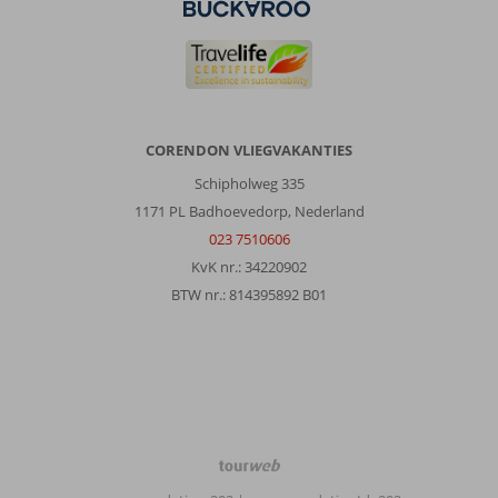
het
centrum
is
wel
een
stukkie
maar
CORENDON VLIEGVAKANTIES
dat
vinden
Schipholweg 335
wij
1171 PL Badhoevedorp, Nederland
niet
023 7510606
erg!
KvK nr.: 34220902
Je
kunt
BTW nr.: 814395892 B01
ook
voor
€8
een
taxi
nemen.
TourWeb
Over
©
Labranda