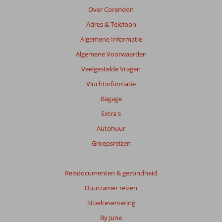
de
Over Corendon
getoonde
Adres & Telefoon
beoordelingen
te
Algemene Informatie
garanderen.
Algemene Voorwaarden
Meer
info
Veelgestelde Vragen
over
Vluchtinformatie
onze
beoordelingen.
Bagage
Extra's
Totale
Autohuur
score
Groepsreizen
Gebaseerd
op:
103
Reisdocumenten & gezondheid
beoordelingen
Duurzamer reizen
Stoelreservering
Scoreverdeling
By June