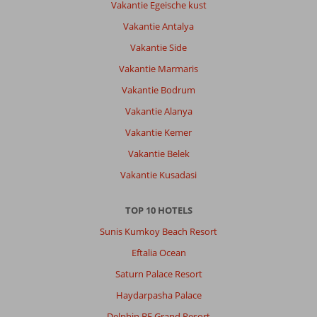
strand,
Vakantie Egeische kust
met
Vakantie Antalya
meerdere
zwembaden
Vakantie Side
en
Vakantie Marmaris
vermaak
voor
Vakantie Bodrum
kinderen.
Vakantie Alanya
Restaurants
en
Vakantie Kemer
bars
Vakantie Belek
met
voldoende
Vakantie Kusadasi
keuze.
Kamers
TOP 10 HOTELS
zijn
netjes
Sunis Kumkoy Beach Resort
en
Eftalia Ocean
het
personeel
Saturn Palace Resort
is
Haydarpasha Palace
vriendelijk
en
Delphin BE Grand Resort