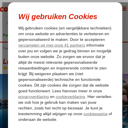
Pakketgarantie
Turkije
Home
Turkse Riviera
Alanya
Kestel
Labranda Alantur
Labranda Alantur
All Inclusive
-
Hotel