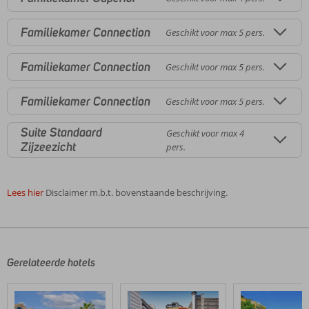
Familiekamer Connection
Geschikt voor max 5 pers.
Familiekamer Connection
Geschikt voor max 5 pers.
Familiekamer Connection
Geschikt voor max 5 pers.
Suite Standaard
Geschikt voor max 4
Zijzeezicht
pers.
Lees hier
Disclaimer m.b.t. bovenstaande beschrijving.
De
beoordelingen
zijn
door
Gerelateerde hotels
onze
klanten
geschreven