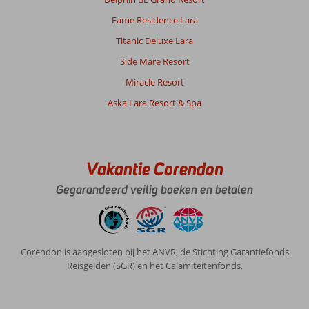
behulpzaam.
Fame Residence Lara
Algemene indruk
8
Eten
7
Titanic Deluxe Lara
Ligging
9
Kamers
8
Side Mare Resort
Service
10
Kindvriendelijk
9
Prijs/kwaliteit
9
Wifi kwaliteit
Miracle Resort
9
Aska Lara Resort & Spa
Lindajohannalambe
10
Nederland
Met partner
,
Vakantie Corendon
21 oktober 2025
Gegarandeerd veilig boeken en betalen
Over
Kestel:
Prima
Corendon is aangesloten bij het ANVR, de Stichting Garantiefonds
ligging
Reisgelden (SGR) en het Calamiteitenfonds.
lekker
gewandeld
naar