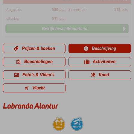
Augustus
588
p.p.
September
513
p.p.
Oktober
511
p.p.
Bekijk beschikbaarheid
Prijzen & boeken
Beschrijving
Beoordelingen
Activiteiten
Foto's & Video's
Kaart
Vlucht
Labranda Alantur