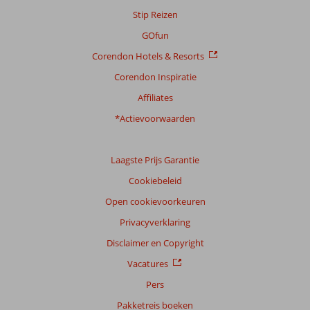
Algemene indruk
8,3
Eten
7,3
Stip Reizen
Ligging
8,4
Kamers
8,2
Service
8,6
Kindvriendelijk
8,0
GOfun
Prijs/kwaliteit
8,1
Wifi kwaliteit
8,3
Corendon Hotels & Resorts
Corendon Inspiratie
Ervaringen
van
Affiliates
onze
klanten
*Actievoorwaarden
Taal
Nederlands (NL) (66)
Laagste Prijs Garantie
Filter
Cookiebeleid
reisgezelschap
Open cookievoorkeuren
Alle
Privacyverklaring
Sorteren
op
Disclaimer en Copyright
datum (nieuw > oud)
Vacatures
Pers
Anoniem
Pakketreis boeken