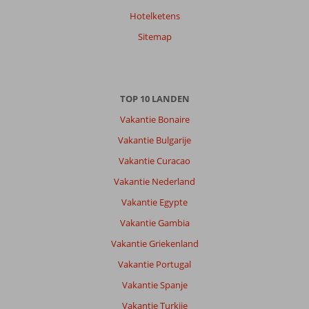
8,0
Nederland
Hotelketens
Gezin met jong(e) kind(eren)
,
28 april 2026
Sitemap
Over
Kestel:
TOP 10 LANDEN
De
Vakantie Bonaire
stad
Alanya
Vakantie Bulgarije
is
Vakantie Curacao
goed
te
Vakantie Nederland
bereiken
Vakantie Egypte
vanuit
Kestel
Vakantie Gambia
met
Vakantie Griekenland
taxi
of
Vakantie Portugal
bus.
Vakantie Spanje
Je
kunt
Vakantie Turkije