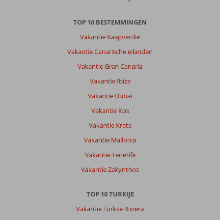
in
Alanya
TOP 10 BESTEMMINGEN
historische
plekken
Vakantie Kaapverdië
en
Vakantie Canarische eilanden
de
haven
Vakantie Gran Canaria
bezoeken.
Vakantie Ibiza
Veel
leuke
Vakantie Dubai
winkels,
Vakantie Kos
terrasjes
en
Vakantie Kreta
restaurants.
Vakantie Mallorca
Over
Vakantie Tenerife
Labranda
Vakantie Zakynthos
Alantur:
Mooi
gelegen
TOP 10 TURKIJE
aan
Vakantie Turkse Riviera
het