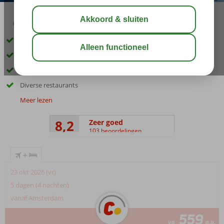
03:45
aug 33°
C
delen
bewaar
Direct aan het strand
Op ca. 5 km van Alanya
Leuke activiteiten voor jong en oud
Diverse restaurants
Meer lezen
8,2
Zeer goed
103 beoordelingen
+
23 okt 2026 (vr)
5 dagen (4 nachten)
vanaf Amsterdam
559
va
p.p.