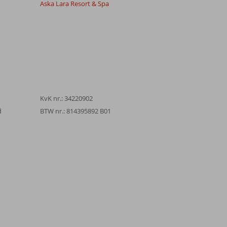
Aska Lara Resort & Spa
KvK nr.: 34220902
d
BTW nr.: 814395892 B01