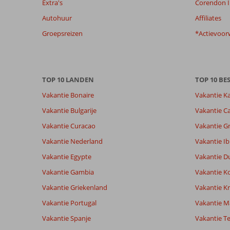
Extra's
Corendon I
beoordelingen
Autohuur
Affiliates
te
garanderen.
Groepsreizen
*Actievoor
Meer
info
over
onze
TOP 10 LANDEN
TOP 10 B
beoordelingen.
Vakantie Bonaire
Vakantie K
Vakantie Bulgarije
Vakantie Ca
Vakantie Curacao
Vakantie G
Vakantie Nederland
Vakantie Ib
Vakantie Egypte
Vakantie D
Vakantie Gambia
Vakantie K
Vakantie Griekenland
Vakantie Kr
Vakantie Portugal
Vakantie M
Vakantie Spanje
Vakantie Te