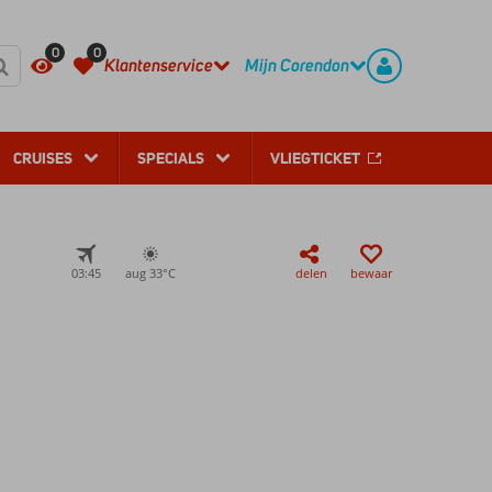
REGISTREER
CONTACT
0
0
Klantenservice
Mijn Corendon
CRUISES
SPECIALS
VLIEGTICKET
03:45
aug 33°
C
delen
bewaar