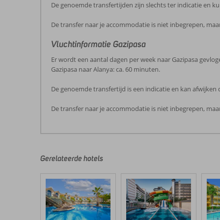
De genoemde transfertijden zijn slechts ter indicatie en
De transfer naar je accommodatie is niet inbegrepen, maar
Vluchtinformatie Gazipasa
Er wordt een aantal dagen per week naar Gazipasa gevloge
Gazipasa naar Alanya: ca. 60 minuten.
De genoemde transfertijd is een indicatie en kan afwijke
De transfer naar je accommodatie is niet inbegrepen, maar
De
beoordelingen
zijn
door
Gerelateerde hotels
onze
klanten
geschreven
na
hun
verblijf