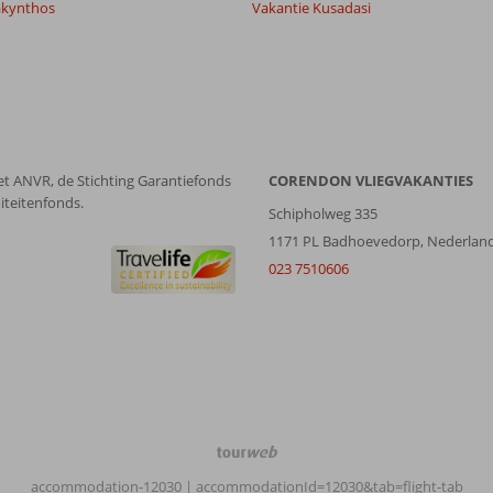
akynthos
Vakantie Kusadasi
et ANVR, de Stichting Garantiefonds
CORENDON VLIEGVAKANTIES
iteitenfonds.
Schipholweg 335
1171 PL Badhoevedorp, Nederlan
023 7510606
TourWeb
©
accommodation-12030
| accommodationId=12030&tab=flight-tab