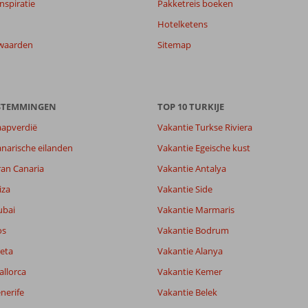
nspiratie
Pakketreis boeken
Hotelketens
waarden
Sitemap
ESTEMMINGEN
TOP 10 TURKIJE
aapverdië
Vakantie Turkse Riviera
narische eilanden
Vakantie Egeische kust
ran Canaria
Vakantie Antalya
iza
Vakantie Side
ubai
Vakantie Marmaris
os
Vakantie Bodrum
eta
Vakantie Alanya
allorca
Vakantie Kemer
nerife
Vakantie Belek