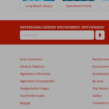
in
Long Beach Alanya
Kaila Beach Hotel
Annabella
Diamond
Hotel
GEPERSONALISEERDE NIEUWSBRIEF ONTVANGEN?
Beoordelingen
die
ouder
zijn
dan
48
Over Corendon
Reisdocum
maanden
worden
Adres & Telefoon
Duurzamer 
niet
Algemene Informatie
Stoelreserv
meer
weergegeven
Algemene Voorwaarden
By June
om
Veelgestelde Vragen
Stip Reizen
de
relevantie
Vluchtinformatie
GOfun
van
Bagage
Corendon H
de
getoonde