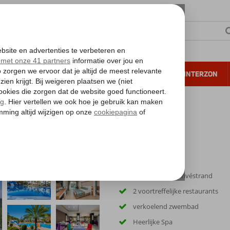
NTIE
VERRE REIZEN
ALL INCLUSIVE
WINTERZON
 annuleren*
d Hotel
Direct aan het privéstrand
2 voortreffelijke restaurants
verkoelend zwembad
Heerlijke Spa