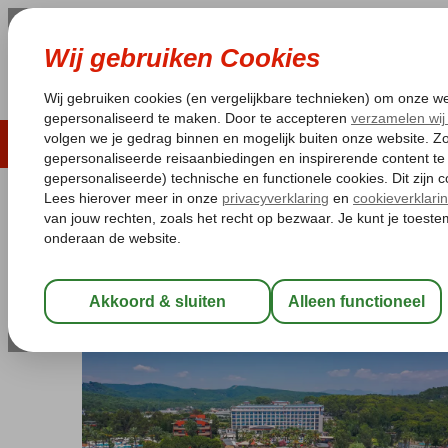
LAST MINUTE
ZOMER 2026
ZONVAKA
Pakketgarantie
Laagsteprijsgarantie*
Gratis
Turkije
Home
Turkse Riviera
Alanya
Incekum
Annabella Diamon
Annabella Diamond Hotel
All Inclusive
-
Hotel