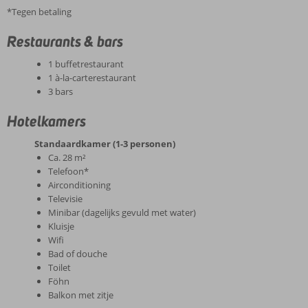
*Tegen betaling
Restaurants & bars
1 buffetrestaurant
1 à-la-carterestaurant
3 bars
Hotelkamers
Standaardkamer (1-3 personen)
Ca. 28 m²
Telefoon*
Airconditioning
Televisie
Minibar (dagelijks gevuld met water)
Kluisje
Wifi
Bad of douche
Toilet
Föhn
Balkon met zitje