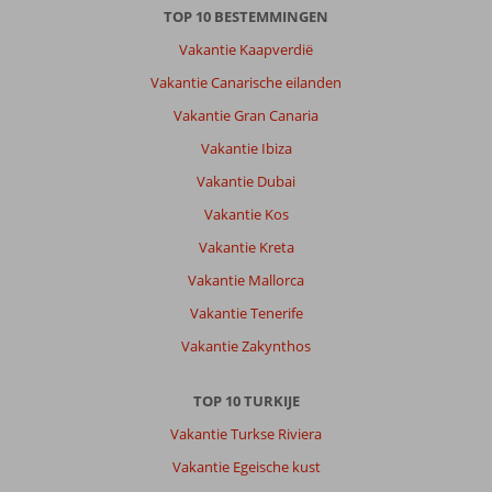
TOP 10 BESTEMMINGEN
&
Titan
Vakantie Kaapverdië
Select
Vakantie Canarische eilanden
:
Laatste
Vakantie Gran Canaria
week.
Vakantie Ibiza
Personeel
vriendelijk.
Vakantie Dubai
Eten
Vakantie Kos
eenzijdig
Vakantie Kreta
Algemene indruk
7
Eten
5
Vakantie Mallorca
Ligging
6
Kamers
6
Service
6
Kindvriendelijk
-
Vakantie Tenerife
Prijs/kwaliteit
6
Wifi kwaliteit
9
Vakantie Zakynthos
TOP 10 TURKIJE
Anoniem
6,0
Nederland
Vakantie Turkse Riviera
Alleen
,
Vakantie Egeische kust
24 oktober 2025