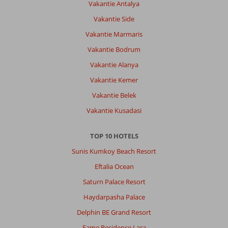
Vakantie Antalya
Vakantie Side
Over
Excursiereizen
Vakantie Marmaris
Alanya:
Vakantie Bodrum
Ik
Vakantie Alanya
heb
een
Vakantie Kemer
leuke
Vakantie Belek
vakantie
gehad,
Vakantie Kusadasi
alleen
merkte
TOP 10 HOTELS
je
heel
Sunis Kumkoy Beach Resort
erg
Eftalia Ocean
dat
het
Saturn Palace Resort
hotel
Haydarpasha Palace
ging
sluiten.
Delphin BE Grand Resort
Drank
Fame Residence Lara