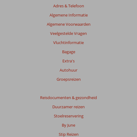
van
Adres & Telefoon
de
getoonde
Algemene Informatie
beoordelingen
Algemene Voorwaarden
te
garanderen.
Veelgestelde Vragen
Meer
Vluchtinformatie
info
over
Bagage
onze
Extra's
beoordelingen.
Autohuur
Totale
Groepsreizen
score
Gebaseerd
Reisdocumenten & gezondheid
op:
Duurzamer reizen
11
beoordelingen
Stoelreservering
By June
Stip Reizen
Scoreverdeling