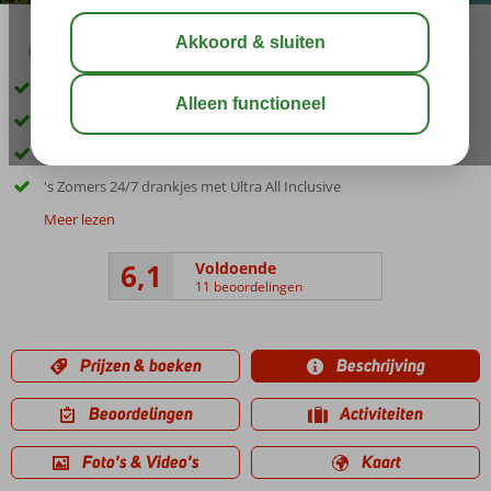
03:45
aug 33°
C
delen
bewaar
*Excursiepakket met 3 excursies t.w.v. € 129,- nu vanaf € 99,- p.p.
Luxe hotel vlak bij het strand
Mooie kamers
's Zomers 24/7 drankjes met Ultra All Inclusive
Meer lezen
6,1
Voldoende
11 beoordelingen
Prijzen & boeken
Beschrijving
Beoordelingen
Activiteiten
Foto's & Video's
Kaart