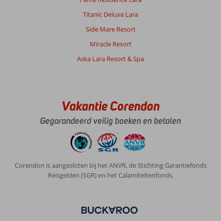
en
ijsjes
Titanic Deluxe Lara
werden
Side Mare Resort
niet
meer
Miracle Resort
bijgevuld
Aska Lara Resort & Spa
of
uit
het
restaurant/andere
bar
Vakantie Corendon
gehaald.
Er
Gegarandeerd veilig boeken en betalen
zijn
ook
4/5
mensen
Corendon is aangesloten bij het ANVR, de Stichting Garantiefonds
ziek
Reisgelden (SGR) en het Calamiteitenfonds.
geworden.
Ook
hebben
wij
een