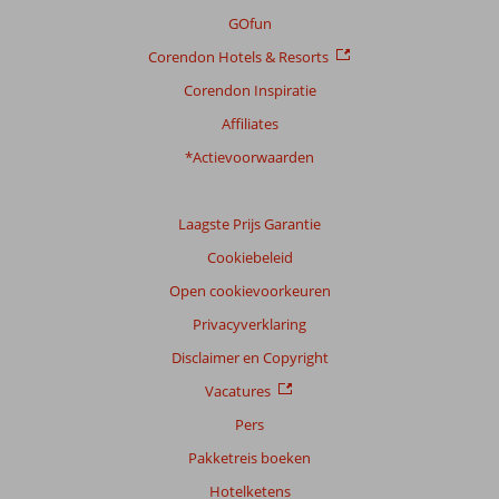
Algemene indruk
6,1
Eten
5,1
GOfun
Ligging
6,9
Kamers
6,1
Corendon Hotels & Resorts
Service
5,9
Kindvriendelijk
6,0
Prijs/kwaliteit
5,3
Wifi kwaliteit
6,8
Corendon Inspiratie
Affiliates
Ervaringen
*Actievoorwaarden
van
onze
klanten
Taal
Laagste Prijs Garantie
Nederlands (NL) (10)
Cookiebeleid
Filter
Open cookievoorkeuren
reisgezelschap
Privacyverklaring
Alle
Disclaimer en Copyright
Sorteren
Vacatures
op
Pers
datum (nieuw > oud)
Pakketreis boeken
Hotelketens
Carlo