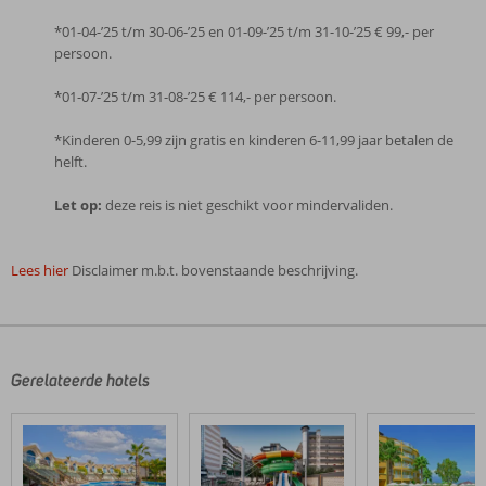
*01-04-’25 t/m 30-06-’25 en 01-09-’25 t/m 31-10-’25 € 99,- per
persoon.
*01-07-’25 t/m 31-08-’25 € 114,- per persoon.
*Kinderen 0-5,99 zijn gratis en kinderen 6-11,99 jaar betalen de
helft.
Let op:
deze reis is niet geschikt voor mindervaliden.
Lees hier
Disclaimer m.b.t. bovenstaande beschrijving.
De
beoordelingen
zijn
door
Gerelateerde hotels
onze
klanten
geschreven
na