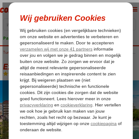
Pakketgarantie
Home
Turkije
Turkse Riviera
Alanya
Excursiereizen Alanya
Excursiereis & Titan Select
Excursiereis & Titan Select
Ultra All Inclusive
-
Hotel