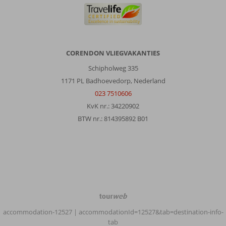
vechtpartij
onder
het
personeel
meegemaakt.
CORENDON VLIEGVAKANTIES
De
eerste
Schipholweg 335
avonden
1171 PL Badhoevedorp, Nederland
ging
023 7510606
het
KvK nr.: 34220902
muziek
door
BTW nr.: 814395892 B01
tot
12
uur
en
de
volgende
dag
TourWeb
moest
©
het
accommodation-12527
| accommodationId=12527&tab=destination-info-
NetMatch
in
tab