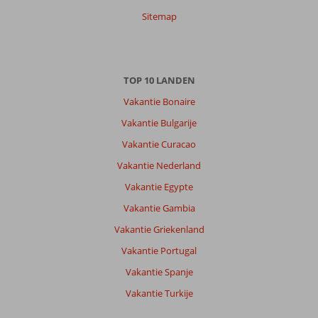
7,0
Nederland
Sitemap
Met vrienden
,
24 oktober 2025
TOP 10 LANDEN
Over
Excursiereizen
Vakantie Bonaire
Alanya:
Vakantie Bulgarije
Niet
Vakantie Curacao
onze
plek.
Vakantie Nederland
Behalve
Vakantie Egypte
veel
dezelfde
Vakantie Gambia
winkels
Vakantie Griekenland
niet
veel
Vakantie Portugal
te
Vakantie Spanje
beleven
Vakantie Turkije
Over
Excursiereis