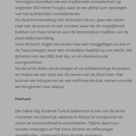
Vervolgens bezoeken we een traditionele nomadentent op
ongeveer 850 meter hoogte, waar je een glimp kunt opvangen
van het authentieke nomadenleven.
Na deze kennismaking met de lokale cultuur, gaan we verder
naar een dorpshuis en een moskee, waar we de mogelijkheid
hebben om meer te leren over de levensstijl en tradities van de
plaatselijke bevolking.
Voor de lunch stijgen we verder naar een hooggelegen locatie in
de Taurusbergen, waar een smakelijke maaltijd op ons wacht. We
genieten van een BBQ met kip, vis en diverse koude
voorgerechten.
Na de lunch dalen we de bergen af via schilderachtige bospaden
en maken we een stop aan de oevers van de Oba-rivier. Hier
kunnen we ontspannen en een verfrissende duik nemen voordat
we terugkeren naar Alanya.
Hamam
Een halve dag durende Turkse badentour is een van de beste
manieren om tijdens je vakantie in Alanya te ontspannen en
stress en vermoeidheid te verminderen. Tijdens deze tour
worden massages uit het Verre Oosten en reflexologie
aangeboden, uitgevoerd door ervaren masseurs.