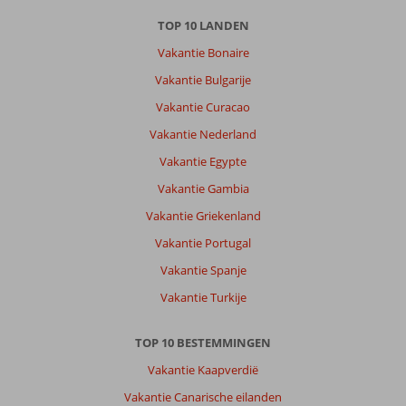
TOP 10 LANDEN
Over
Excursiereizen
Vakantie Bonaire
Alanya:
Vakantie Bulgarije
Alanya
Vakantie Curacao
is
een
Vakantie Nederland
leuke
Vakantie Egypte
bestemming
met
Vakantie Gambia
genoeg
Vakantie Griekenland
te
doen.
Vakantie Portugal
Mooi
Vakantie Spanje
stuk
privé
Vakantie Turkije
strand
voor
TOP 10 BESTEMMINGEN
de
deur
Vakantie Kaapverdië
en
Vakantie Canarische eilanden
heel