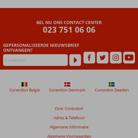
Grand
Kaptan
BEL NU ONS CONTACT CENTER
Beoordelingen
023 751 06 06
die
ouder
GEPERSONALISEERDE NIEUWSBRIEF
zijn
ONTVANGEN?
dan
48
maanden
worden
niet
meer
weergegeven
Corendon België
Corendon Denmark
Corendon Zweden
om
de
relevantie
Over Corendon
van
Adres & Telefoon
de
getoonde
Algemene Informatie
beoordelingen
Algemene Voorwaarden
te