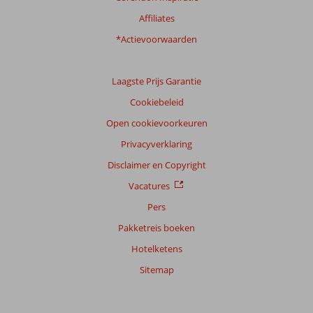
Affiliates
Ervaringen
*Actievoorwaarden
van
onze
klanten
Taal
Laagste Prijs Garantie
Nederlands (NL) (167)
Cookiebeleid
Filter
Open cookievoorkeuren
reisgezelschap
Privacyverklaring
Alle
Disclaimer en Copyright
Sorteren
Vacatures
op
Pers
datum (nieuw > oud)
Pakketreis boeken
Hotelketens
Anoniem
7,0
Nederland
Sitemap
Gezin met jong(e) kind(eren)
,
25 juli 2026