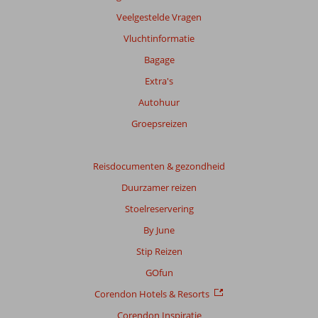
garanderen.
Veelgestelde Vragen
Meer
Vluchtinformatie
info
over
Bagage
onze
Extra's
beoordelingen.
Autohuur
Totale
Groepsreizen
score
Gebaseerd
Reisdocumenten & gezondheid
op:
Duurzamer reizen
249
beoordelingen
Stoelreservering
By June
Stip Reizen
Scoreverdeling
Algemene indruk
8,3
Eten
7,9
GOfun
Ligging
8,4
Kamers
7,5
Corendon Hotels & Resorts
Service
8,6
Kindvriendelijk
7,5
Prijs/kwaliteit
8,0
Wifi kwaliteit
6,7
Corendon Inspiratie