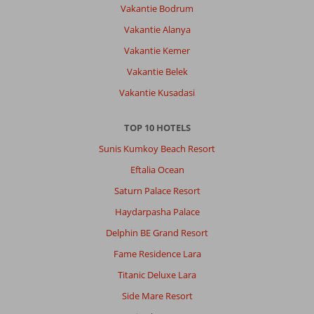
de
Vakantie Bodrum
taxi
Vakantie Alanya
en
kost
Vakantie Kemer
ongeveer
Vakantie Belek
€10.
Je
Vakantie Kusadasi
kunt
ook
TOP 10 HOTELS
met
de
Sunis Kumkoy Beach Resort
bus
Eftalia Ocean
of
de
Saturn Palace Resort
shuttlebus
Haydarpasha Palace
van
het
Delphin BE Grand Resort
hotel,
Fame Residence Lara
maar
deze
Titanic Deluxe Lara
zat
Side Mare Resort
tijdens
ons