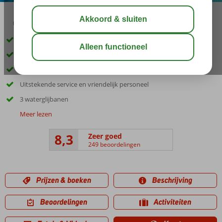
03:45
aug 33°
C
delen
bewaar
*Excursiepakket met 3 excursies t.w.v. € 129,- nu vanaf € 99,- p.p.
Direct aan het mooie zandstrand
Miniclub voor kinderen
Uitstekende service en vriendelijk personeel
3 waterglijbanen
Meer lezen
8,3
Zeer goed
249 beoordelingen
Prijzen & boeken
Beschrijving
Beoordelingen
Activiteiten