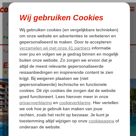
Pakketgarantie
Home
Turkije
Turkse Riviera
Alanya
Excursiereizen Alanya
Excursiereis & Grand Kaptan
Excursiereis & Grand Kaptan
Ultra All Inclusive
-
Hotel