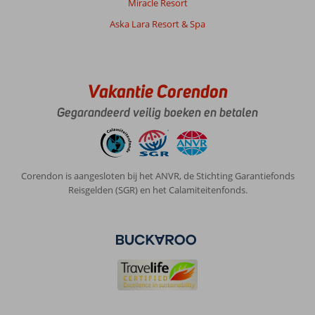
Miracle Resort
verblijf
Aska Lara Resort & Spa
altijd
erg
vol.
Er
zijn
Vakantie Corendon
veel
winkels,
Gegarandeerd veilig boeken en betalen
restaurants
en
leuke
plekken
Corendon is aangesloten bij het ANVR, de Stichting Garantiefonds
om
Reisgelden (SGR) en het Calamiteitenfonds.
te
bezoeken.
Wij
hebben
een
fijne
vakantie
gehad
en