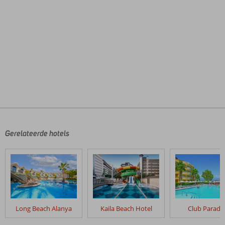
De
beoordelingen
zijn
door
Gerelateerde hotels
onze
klanten
geschreven
na
hun
verblijf
in
Long Beach Alanya
Kaila Beach Hotel
Club Paradi
Excursiereis
&