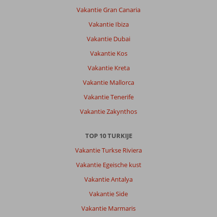
makkelijk
Vakantie Gran Canaria
bereikbaar
Vakantie Ibiza
en
genoeg
Vakantie Dubai
bedden,
Vakantie Kos
ook
daar
Vakantie Kreta
een
Vakantie Mallorca
bar
met
Vakantie Tenerife
drankjes
Vakantie Zakynthos
van
het
hotel.
TOP 10 TURKIJE
Het
Vakantie Turkse Riviera
centrum
ligt
Vakantie Egeische kust
op
Vakantie Antalya
ongeveer
10
Vakantie Side
minuten
Vakantie Marmaris
met