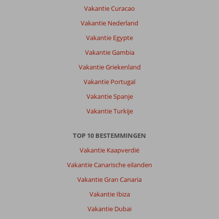
Vakantie Curacao
is
een
Vakantie Nederland
leuke
Vakantie Egypte
bestemming
met
Vakantie Gambia
genoeg
Vakantie Griekenland
te
doen.
Vakantie Portugal
Mooi
Vakantie Spanje
stuk
privé
Vakantie Turkije
strand
voor
TOP 10 BESTEMMINGEN
de
deur
Vakantie Kaapverdië
en
Vakantie Canarische eilanden
heel
makkelijk
Vakantie Gran Canaria
bereikbaar
Vakantie Ibiza
en
genoeg
Vakantie Dubai
bedden,