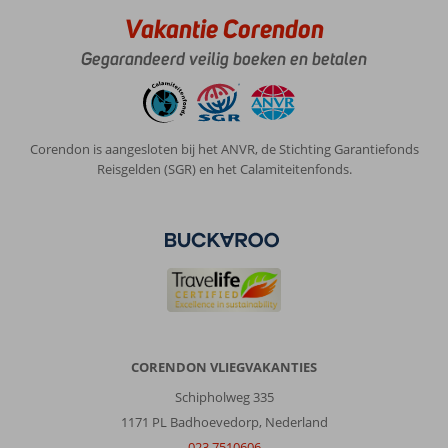
zijn
Vakantie Corendon
veel
winkels,
Gegarandeerd veilig boeken en betalen
restaurants
en
leuke
plekken
Corendon is aangesloten bij het ANVR, de Stichting Garantiefonds
om
Reisgelden (SGR) en het Calamiteitenfonds.
te
bezoeken.
Wij
hebben
een
fijne
vakantie
gehad
en
zouden
CORENDON VLIEGVAKANTIES
zeker
nog
Schipholweg 335
eens
1171 PL Badhoevedorp, Nederland
teruggaan
023 7510606