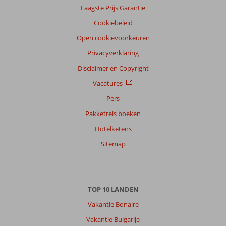
Taal
Laagste Prijs Garantie
Nederlands (NL) (167)
Cookiebeleid
Filter
Open cookievoorkeuren
reisgezelschap
Privacyverklaring
Alle
Disclaimer en Copyright
Sorteren
Vacatures
op
Pers
datum (nieuw > oud)
Pakketreis boeken
Hotelketens
Anoniem
7,0
Nederland
Sitemap
Gezin met jong(e) kind(eren)
,
25 juli 2026
TOP 10 LANDEN
Over
Excursiereizen
Vakantie Bonaire
Alanya:
Vakantie Bulgarije
Alanya