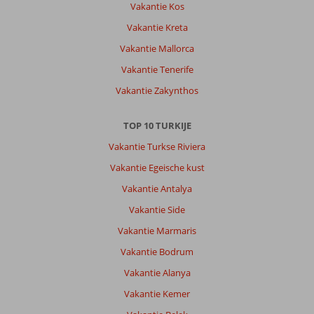
Vakantie Kos
ook
daar
Vakantie Kreta
een
Vakantie Mallorca
bar
met
Vakantie Tenerife
drankjes
Vakantie Zakynthos
van
het
hotel.
TOP 10 TURKIJE
Het
Vakantie Turkse Riviera
centrum
ligt
Vakantie Egeische kust
op
Vakantie Antalya
ongeveer
10
Vakantie Side
minuten
Vakantie Marmaris
met
de
Vakantie Bodrum
taxi
Vakantie Alanya
en
kost
Vakantie Kemer
ongeveer