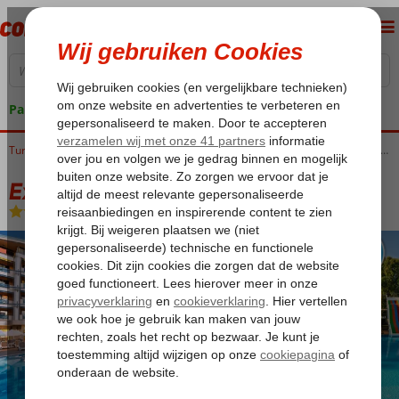
Pakketgarantie
Home
Turkije
Turkse Riviera
Alanya
Excursiereizen Alanya
Excursiereis & Grand Kaptan
Excursiereis & Grand Kaptan
Ultra All Inclusive
-
Hotel