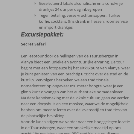
Geselecteerd lokale alcoholische en alcoholvrije
drankjes 24 uur per dag inbegrepen
Tegen betaling: verse vruchtensappen, Turkse
koffie, cocktails, (fris)drank in flessen, roomservice
en import drankjes
Excursiepakket:
Secret Safari
Een jeeptour door de hellingen van de Taurusbergen in
Alanya biedt een unieke en avontuurlijke ervaring. De tour
begint met een fotopauze bij het uitkijkpunt van Alanya, waar
je kunt genieten van een prachtig uitzicht over de stad en de
kustlijn. Vervolgens bezoeken we een traditionele
nomadentent op ongeveer 850 meter hoogte, waar je een
glimp kunt opvangen van het authentieke nomadenleven.
Na deze kennismaking met de lokale cultuur, gaan we verder
naar een dorpshuis en een moskee, waar we de mogelijkheid
hebben om meer te leren over de levensstijl en tradities van
de plaatselijke bevolking.
Voor de lunch stijgen we verder naar een hooggelegen locatie
in de Taurusbergen, waar een smakelijke maaltijd op ons
wacht. We genieten van een BBQ met kip, vis en diverse