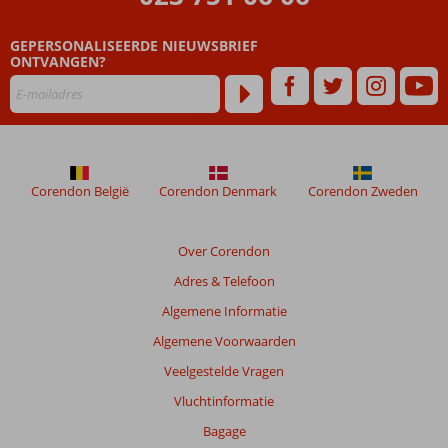
die
ouder
GEPERSONALISEERDE NIEUWSBRIEF
zijn
ONTVANGEN?
dan
48
maanden
worden
niet
meer
weergegeven
Corendon België
Corendon Denmark
Corendon Zweden
om
de
relevantie
Over Corendon
van
Adres & Telefoon
de
getoonde
Algemene Informatie
beoordelingen
Algemene Voorwaarden
te
garanderen.
Veelgestelde Vragen
Meer
Vluchtinformatie
info
over
Bagage
onze