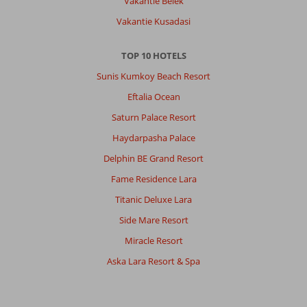
Vakantie Belek
€10.
Je
Vakantie Kusadasi
kunt
ook
TOP 10 HOTELS
met
de
Sunis Kumkoy Beach Resort
bus
Eftalia Ocean
of
de
Saturn Palace Resort
shuttlebus
Haydarpasha Palace
van
het
Delphin BE Grand Resort
hotel,
Fame Residence Lara
maar
deze
Titanic Deluxe Lara
zat
Side Mare Resort
tijdens
ons
Miracle Resort
verblijf
Aska Lara Resort & Spa
altijd
erg
vol.
Er