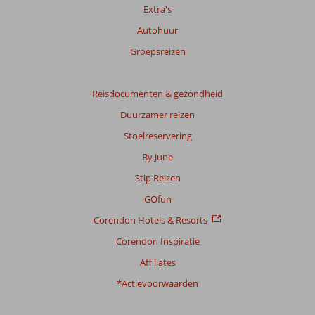
Extra's
beoordelingen.
Autohuur
Totale
Groepsreizen
score
Gebaseerd
Reisdocumenten & gezondheid
op:
Duurzamer reizen
249
beoordelingen
Stoelreservering
By June
Stip Reizen
Scoreverdeling
Algemene indruk
8,3
Eten
7,9
GOfun
Ligging
8,4
Kamers
7,5
Corendon Hotels & Resorts
Service
8,6
Kindvriendelijk
7,5
Prijs/kwaliteit
8,0
Wifi kwaliteit
6,7
Corendon Inspiratie
Affiliates
Ervaringen
*Actievoorwaarden
van
onze
klanten