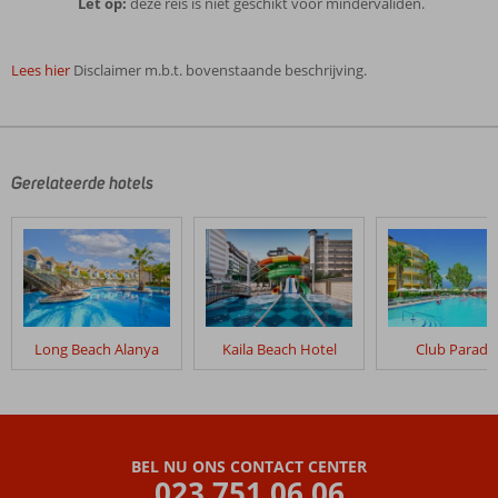
Let op:
deze reis is niet geschikt voor mindervaliden.
Lees hier
Disclaimer m.b.t. bovenstaande beschrijving.
De
beoordelingen
zijn
door
Gerelateerde hotels
onze
klanten
geschreven
na
hun
verblijf
in
Long Beach Alanya
Kaila Beach Hotel
Club Paradi
Excursiereis
&
Grand
Kaptan
BEL NU ONS CONTACT CENTER
Beoordelingen
023 751 06 06