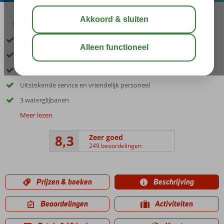
03:45
aug 33°
C
delen
bewaar
*Excursiepakket met 3 excursies t.w.v. € 129,- nu vanaf € 99,- p.p.
Direct aan het mooie zandstrand
Miniclub voor kinderen
Uitstekende service en vriendelijk personeel
3 waterglijbanen
Meer lezen
8,3
Zeer goed
249 beoordelingen
Prijzen & boeken
Beschrijving
Beoordelingen
Activiteiten