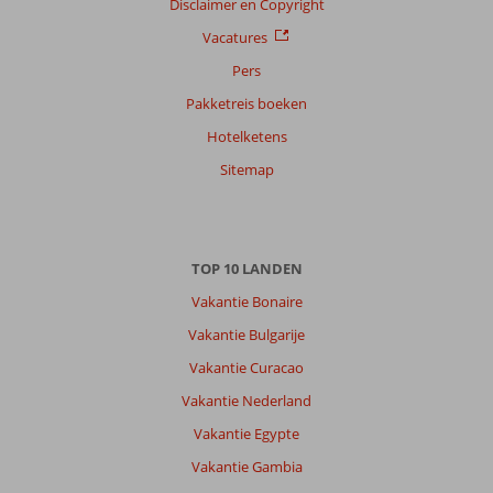
op
Disclaimer en Copyright
datum (nieuw > oud)
Vacatures
Pers
Anoniem
9,0
Pakketreis boeken
Nederland
Hotelketens
Gezin met jong(e) kind(eren)
,
27 juli 2026
Sitemap
Over
Alanya-
TOP 10 LANDEN
Centrum:
Vakantie Bonaire
Alles'dicht
bij
Vakantie Bulgarije
het
Vakantie Curacao
Hotel
super
Vakantie Nederland
ook
Vakantie Egypte
inde
avond
Vakantie Gambia
was