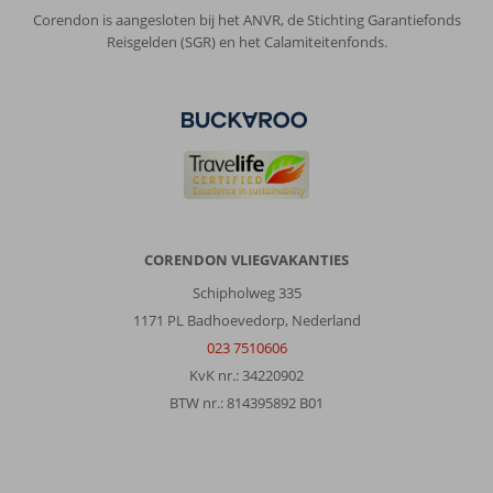
het
Corendon is aangesloten bij het ANVR, de Stichting Garantiefonds
Centrum
Reisgelden (SGR) en het Calamiteitenfonds.
van
Alanya
geweest,
en
hebben
een
boottocht
gemaakt
met
een
CORENDON VLIEGVAKANTIES
zgn.
piratenboot,
Schipholweg 335
was
1171 PL Badhoevedorp, Nederland
ook
023 7510606
geweldig.
KvK nr.: 34220902
Alles
bij
BTW nr.: 814395892 B01
elkaar
een
hele
dikke