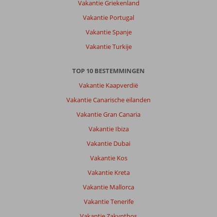
Vakantie Griekenland
het
gezellig
Vakantie Portugal
met
Vakantie Spanje
muziek
en
Vakantie Turkije
dans..
TOP 10 BESTEMMINGEN
Over
Kahya
Vakantie Kaapverdië
Hotel:
Vakantie Canarische eilanden
Een
mooi
Vakantie Gran Canaria
hotel
Vakantie Ibiza
goede
verzorgindg
Vakantie Dubai
alles
Vakantie Kos
was
netjes
Vakantie Kreta
schoon
Vakantie Mallorca
Algemene indruk
9
Eten
9
Vakantie Tenerife
Ligging
9
Kamers
8
Vakantie Zakynthos