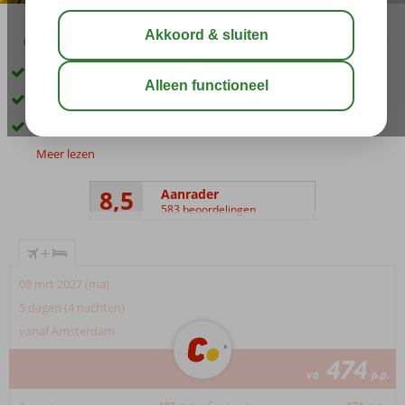
03:45
aug 33°
C
delen
bewaar
Dicht bij het strand en het centrum
Zwembad met glijbanen
Goede service en vriendelijk personeel
Meer lezen
8,5
Aanrader
583 beoordelingen
+
08 mrt 2027 (ma)
5 dagen (4 nachten)
vanaf Amsterdam
474
va
p.p.