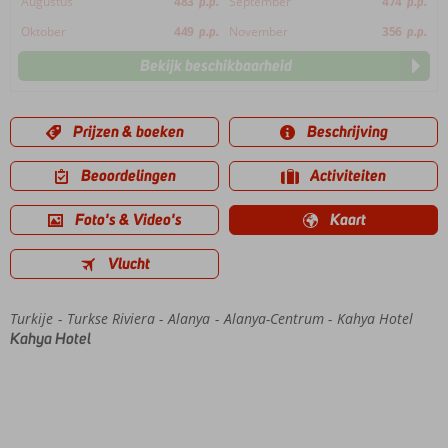
Augustus
483
p.p.
September
474
p.p.
Oktober
449
p.p.
November
356
p.p.
Bekijk beschikbaarheid
Prijzen & boeken
Beschrijving
Beoordelingen
Activiteiten
Foto's & Video's
Kaart
Vlucht
Turkije
Home
Turkse Riviera
Alanya
Alanya-Centrum
Kahya Hotel
Kahya Hotel