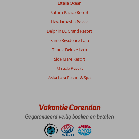
Eftalia Ocean
hotel,
je
Saturn Palace Resort
gaat
Haydarpasha Palace
dan
door
Delphin BE Grand Resort
door
Fame Residence Lara
een
mooi
Titanic Deluxe Lara
groen
Side Mare Resort
park
met
Miracle Resort
ook
Aska Lara Resort & Spa
een
leuke
kinderspeeltuin.
Geweldig
mooi.
Vakantie Corendon
We
zijn
Gegarandeerd veilig boeken en betalen
natuurlijk
ook
in