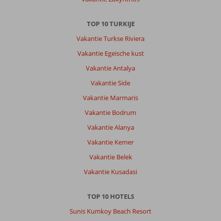
Service
8
Kindvriendelijk
-
Prijs/kwaliteit
8
Wifi kwaliteit
8
TOP 10 TURKIJE
Vakantie Turkse Riviera
Abrahamjohannes
9,0
Vakantie Egeische kust
Nederland
Gezin met jong(e) kind(eren)
Vakantie Antalya
,
19 juli 2026
Vakantie Side
Vakantie Marmaris
Over
Vakantie Bodrum
Alanya-
Centrum:
Vakantie Alanya
Cleopatra
Vakantie Kemer
strand
Vakantie Belek
op
hele
Vakantie Kusadasi
korte
loopafstand
TOP 10 HOTELS
van
het
Sunis Kumkoy Beach Resort
Kahya