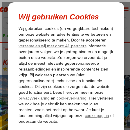
Pakketgarantie
Turkije
Home
Turkse Riviera
Alanya
Alanya-Centrum
Kahya Hotel
Kahya Hotel
All Inclusive
-
Hotel