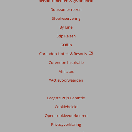
Reisdocumenten & gezondheid
beoordelingen
Duurzamer reizen
Stoelreservering
Scoreverdeling
By June
Algemene indruk
8,5
Eten
7,8
Stip Reizen
Ligging
9,5
Kamers
8,5
Service
8,4
Kindvriendelijk
7,8
GOfun
Prijs/kwaliteit
8,2
Wifi kwaliteit
8,1
Corendon Hotels & Resorts
Corendon Inspiratie
Ervaringen
van
Affiliates
onze
klanten
*Actievoorwaarden
Taal
Nederlands (NL) (235)
Laagste Prijs Garantie
Filter
Cookiebeleid
reisgezelschap
Open cookievoorkeuren
Alle
Privacyverklaring
Sorteren