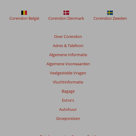
weergegeven
om
de
Corendon België
Corendon Denmark
Corendon Zweden
relevantie
van
de
Over Corendon
getoonde
Adres & Telefoon
beoordelingen
te
Algemene Informatie
garanderen.
Algemene Voorwaarden
Meer
info
Veelgestelde Vragen
over
Vluchtinformatie
onze
beoordelingen.
Bagage
Extra's
Totale
Autohuur
score
Groepsreizen
Gebaseerd
op:
583