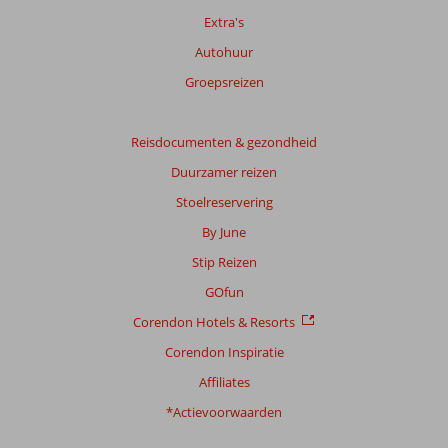
Extra's
Totale
Autohuur
score
Groepsreizen
Gebaseerd
op:
581
Reisdocumenten & gezondheid
beoordelingen
Duurzamer reizen
Stoelreservering
Scoreverdeling
By June
Algemene indruk
8,5
Eten
7,8
Stip Reizen
Ligging
9,5
Kamers
8,5
Service
8,4
Kindvriendelijk
7,8
GOfun
Prijs/kwaliteit
8,2
Wifi kwaliteit
8,1
Corendon Hotels & Resorts
Corendon Inspiratie
Ervaringen
van
Affiliates
onze
klanten
*Actievoorwaarden
Taal