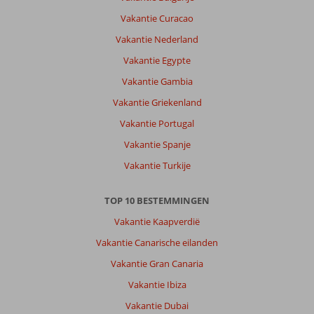
het
Vakantie Curacao
Hotel
super
Vakantie Nederland
ook
Vakantie Egypte
inde
avond
Vakantie Gambia
was
Vakantie Griekenland
het
gezellig
Vakantie Portugal
met
Vakantie Spanje
muziek
en
Vakantie Turkije
dans..
TOP 10 BESTEMMINGEN
Over
Kahya
Vakantie Kaapverdië
Hotel:
Vakantie Canarische eilanden
Een
mooi
Vakantie Gran Canaria
hotel
Vakantie Ibiza
goede
verzorgindg
Vakantie Dubai