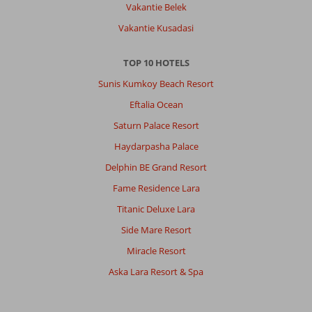
Vakantie Belek
op
hele
Vakantie Kusadasi
korte
loopafstand
TOP 10 HOTELS
van
het
Sunis Kumkoy Beach Resort
Kahya
Eftalia Ocean
hotel,
je
Saturn Palace Resort
gaat
Haydarpasha Palace
dan
door
Delphin BE Grand Resort
door
Fame Residence Lara
een
mooi
Titanic Deluxe Lara
groen
Side Mare Resort
park
met
Miracle Resort
ook
Aska Lara Resort & Spa
een
leuke
kinderspeeltuin.