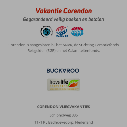
Geweldig
mooi.
Vakantie Corendon
We
zijn
Gegarandeerd veilig boeken en betalen
natuurlijk
ook
in
het
Corendon is aangesloten bij het ANVR, de Stichting Garantiefonds
Centrum
Reisgelden (SGR) en het Calamiteitenfonds.
van
Alanya
geweest,
en
hebben
een
boottocht
gemaakt
met
een
CORENDON VLIEGVAKANTIES
zgn.
piratenboot,
Schipholweg 335
was
1171 PL Badhoevedorp, Nederland
ook