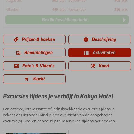
Augustus
502
p.p.
September
508
p.p.
Oktober
449
p.p.
November
356
p.p.
Bekijk beschikbaarheid
Prijzen & boeken
Beschrijving
Beoordelingen
Activiteiten
Foto's & Video's
Kaart
Vlucht
Excursies tijdens je verblijf in Kahya Hotel
Een actieve, interessante of indrukwekkende excursie tijdens je
vakantie? Hieronder vind je een overzicht van de aangeboden
excursie(s). Snel en eenvoudig te reserveren tijdens het boeken.