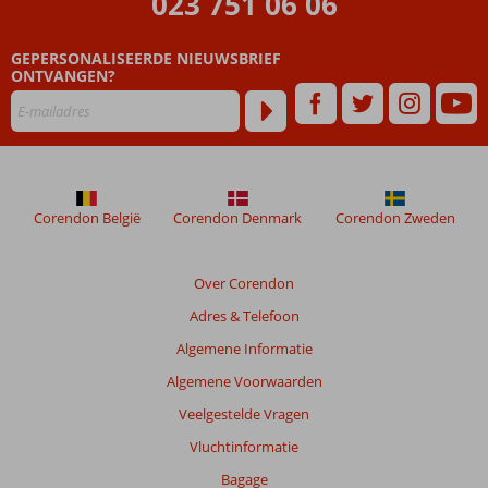
023 751 06 06
zijn
dan
GEPERSONALISEERDE NIEUWSBRIEF
48
ONTVANGEN?
maanden
worden
niet
meer
weergegeven
om
de
Corendon België
Corendon Denmark
Corendon Zweden
relevantie
van
de
Over Corendon
getoonde
Adres & Telefoon
beoordelingen
te
Algemene Informatie
garanderen.
Algemene Voorwaarden
Meer
info
Veelgestelde Vragen
over
Vluchtinformatie
onze
beoordelingen.
Bagage