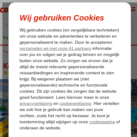
Pakketgarantie
Turkije
Home
Turkse Riviera
Alanya
Alanya-Centrum
Kahya Hotel
Kahya Hotel
All Inclusive
-
Hotel