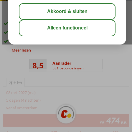
03:45
aug 33°
C
delen
bewaar
Dicht bij het strand en het centrum
Zwembad met glijbanen
Goede service en vriendelijk personeel
Meer lezen
8,5
Aanrader
581 beoordelingen
+
08 mrt 2027 (ma)
5 dagen (4 nachten)
vanaf Amsterdam
474
va
p.p.