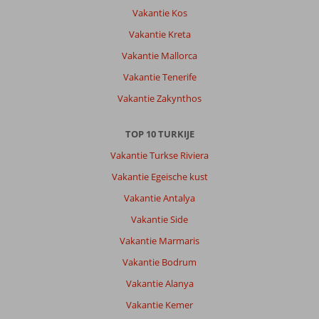
alles
Vakantie Kos
was
netjes
Vakantie Kreta
schoon
Vakantie Mallorca
Algemene indruk
9
Eten
9
Vakantie Tenerife
Ligging
9
Kamers
8
Vakantie Zakynthos
Service
8
Kindvriendelijk
-
Prijs/kwaliteit
8
Wifi kwaliteit
8
TOP 10 TURKIJE
Vakantie Turkse Riviera
Abrahamjohannes
9,0
Vakantie Egeische kust
Nederland
Gezin met jong(e) kind(eren)
Vakantie Antalya
,
19 juli 2026
Vakantie Side
Vakantie Marmaris
Over
Vakantie Bodrum
Alanya-
Centrum:
Vakantie Alanya
Cleopatra
Vakantie Kemer
strand