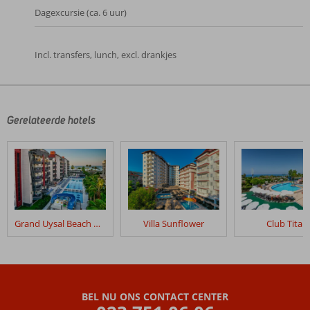
Dagexcursie (ca. 6 uur)
Incl. transfers, lunch, excl. drankjes
De
beoordelingen
zijn
door
Gerelateerde hotels
onze
klanten
geschreven
na
hun
verblijf
in
Grand Uysal Beach & Spa
Villa Sunflower
Club Titan
Kahya
Hotel
Beoordelingen
die
BEL NU ONS CONTACT CENTER
ouder