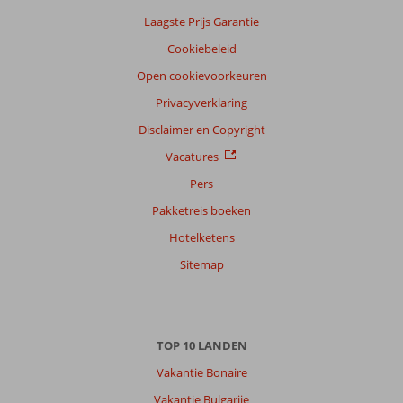
Nederlands (NL) (234)
Laagste Prijs Garantie
Filter
Cookiebeleid
reisgezelschap
Open cookievoorkeuren
Alle
Privacyverklaring
Sorteren
op
Disclaimer en Copyright
datum (nieuw > oud)
Vacatures
Pers
Anoniem
9,0
Pakketreis boeken
Nederland
Hotelketens
Gezin met jong(e) kind(eren)
,
27 juli 2026
Sitemap
Over
Alanya-
TOP 10 LANDEN
Centrum:
Vakantie Bonaire
Alles'dicht
bij
Vakantie Bulgarije