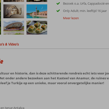
Bezoek o.a. Urfa, Cappadocië e
Only Adult; min. leeftijd 16 jaar
Meer lezen
o's & Video's
je
tuur en historie, dan is deze schitterende rondreis echt iets voor jo
 Met onder andere bezoeken aan het Kasteel van Anamur, de ruïnes va
eleef je Turkije op een unieke, maar vooral onvergetelijke manier!
 en terug Antalya