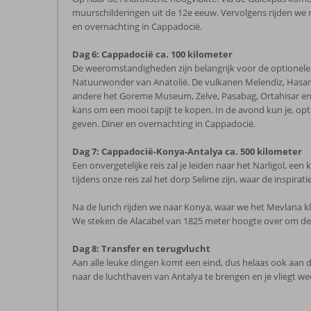
muurschilderingen uit de 12e eeuw. Vervolgens rijden w
en overnachting in Cappadocië.
Dag 6: Cappadocië ca. 100 kilometer
De weeromstandigheden zijn belangrijk voor de optionele 
Natuurwonder van Anatolië. De vulkanen Melendiz, Hasan
andere het Goreme Museum, Zelve, Pasabag, Ortahisar en
kans om een mooi tapijt te kopen. In de avond kun je, opt
geven. Diner en overnachting in Cappadocië.
Dag 7: Cappadocië-Konya-Antalya ca. 500 kilometer
Een onvergetelijke reis zal je leiden naar het Narligol, 
tijdens onze reis zal het dorp Selime zijn, waar de inspi
Na de lunch rijden we naar Konya, waar we het Mevlana kl
We steken de Alacabel van 1825 meter hoogte over om de Tu
Dag 8: Transfer en terugvlucht
Aan alle leuke dingen komt een eind, dus helaas ook aan de
naar de luchthaven van Antalya te brengen en je vliegt wee