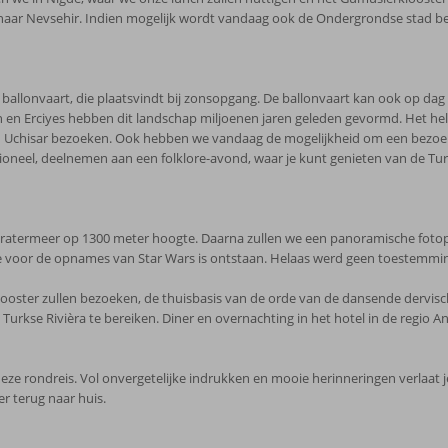
e naar Nevsehir. Indien mogelijk wordt vandaag ook de Ondergrondse stad
ballonvaart, die plaatsvindt bij zonsopgang. De ballonvaart kan ook op dag 
 en Erciyes hebben dit landschap miljoenen jaren geleden gevormd. Het h
 Uchisar bezoeken. Ook hebben we vandaag de mogelijkheid om een bezoek t
ioneel, deelnemen aan een folklore-avond, waar je kunt genieten van de Turk
een kratermeer op 1300 meter hoogte. Daarna zullen we een panoramische foto
ratie voor de opnames van Star Wars is ontstaan. Helaas werd geen toestemmin
ooster zullen bezoeken, de thuisbasis van de orde van de dansende dervisch
rkse Rivièra te bereiken. Diner en overnachting in het hotel in de regio An
ze rondreis. Vol onvergetelijke indrukken en mooie herinneringen verlaat je 
r terug naar huis.