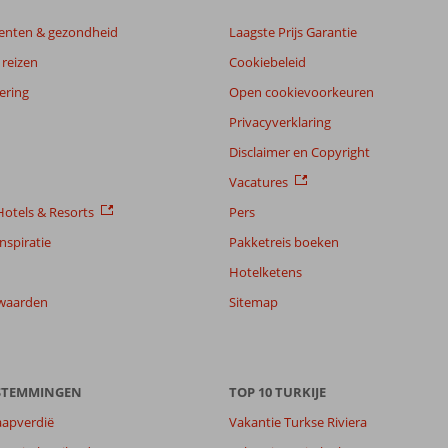
enten & gezondheid
Laagste Prijs Garantie
reizen
Cookiebeleid
ering
Open cookievoorkeuren
Privacyverklaring
Disclaimer en Copyright
Vacatures
otels & Resorts
Pers
nspiratie
Pakketreis boeken
Hotelketens
waarden
Sitemap
ESTEMMINGEN
TOP 10 TURKIJE
aapverdië
Vakantie Turkse Riviera