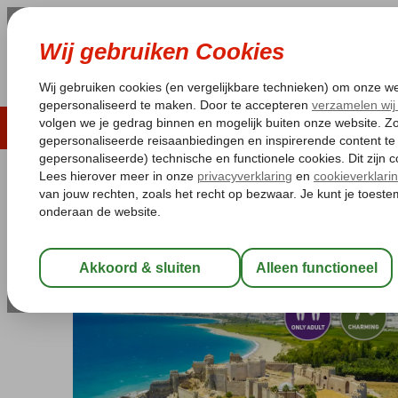
LAST MINUTE
ZOMER 2026
ZONVAKA
Pakketgarantie
Laagsteprijsgarantie*
Gratis
Turkije
Home
Rondreizen
Rondreizen Turkije
Rondreis Cultureel E
Rondreis Cultureel Erfgoed Turkij
Zie beschrijving