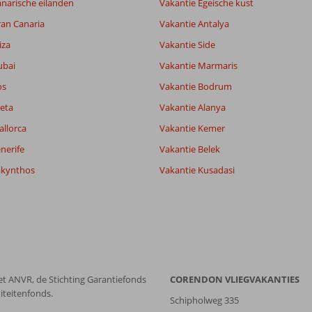
narische eilanden
Vakantie Egeische kust
ran Canaria
Vakantie Antalya
iza
Vakantie Side
ubai
Vakantie Marmaris
os
Vakantie Bodrum
eta
Vakantie Alanya
allorca
Vakantie Kemer
nerife
Vakantie Belek
akynthos
Vakantie Kusadasi
et ANVR, de Stichting Garantiefonds
CORENDON VLIEGVAKANTIES
iteitenfonds.
Schipholweg 335