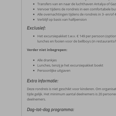
Transfers van en naar de luchthaven Antalya of Gaz
Vervoer tijdens de rondreis in een comfortabele bu
Alle overnachtingen tijdens de rondreis in 3- en/of 
Verblijf op basis van halfpension
Exclusief:
Het excursiepakket t.w.v. € 149 per persoon (option
lunches en fooien voor de bellboys (in restaurants/
Verder niet inbegrepen:
Alle drankjes
Lunches, tenzij je het excursiepakket boekt
Persoonlijke uitgaven
Extra informatie:
Deze rondreis is niet geschikt voor kinderen. Om organis
tijde gelijk. Het minimum aantal deelnemers is 20 personen
deelnemers.
Dag-tot-dag programma: