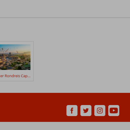
Winter Rondreis Cappadocië 4*