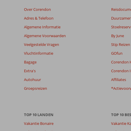
dan
Over Corendon
Reisdocum
48
maanden
Adres & Telefoon
Duurzamer 
worden
Algemene Informatie
Stoelreserv
niet
meer
Algemene Voorwaarden
By June
weergegeven
Veelgestelde Vragen
Stip Reizen
om
de
Vluchtinformatie
GOfun
relevantie
Bagage
Corendon H
van
de
Extra's
Corendon I
getoonde
Autohuur
Affiliates
beoordelingen
te
Groepsreizen
*Actievoor
garanderen.
Meer
info
over
TOP 10 LANDEN
TOP 10 B
onze
beoordelingen.
Vakantie Bonaire
Vakantie K