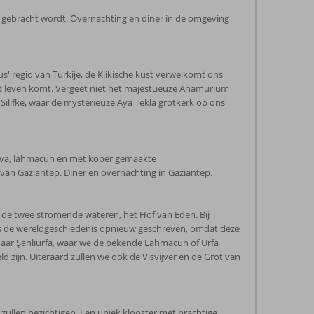
l gebracht wordt. Overnachting en diner in de omgeving
s' regio van Turkije, de Klikische kust verwelkomt ons
ot leven komt. Vergeet niet het majestueuze Anamurium
lifke, waar de mysterieuze Aya Tekla grotkerk op ons
klava, lahmacun en met koper gemaakte
an Gaziantep. Diner en overnachting in Gaziantep.
n de twee stromende wateren, het Hof van Eden. Bij
 is de wereldgeschiedenis opnieuw geschreven, omdat deze
 naar Şanlıurfa, waar we de bekende Lahmacun of Urfa
ijn. Uiteraard zullen we ook de Visvijver en de Grot van
ullen bezichtigen. Een uniek klooster met prachtige