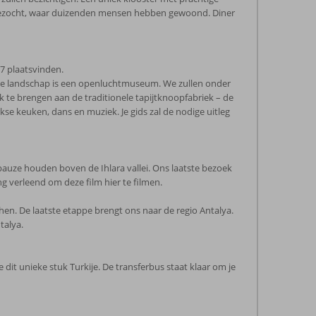
 bezocht, waar duizenden mensen hebben gewoond. Diner
7 plaatsvinden.
ele landschap is een openluchtmuseum. We zullen onder
e brengen aan de traditionele tapijtknoopfabriek – de
se keuken, dans en muziek. Je gids zal de nodige uitleg
pauze houden boven de Ihlara vallei. Ons laatste bezoek
g verleend om deze film hier te filmen.
en. De laatste etappe brengt ons naar de regio Antalya.
talya.
dit unieke stuk Turkije. De transferbus staat klaar om je