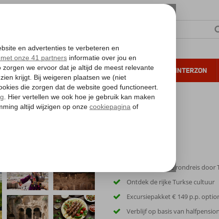
NTIE
VERRE REIZEN
ALL INCLUSIVE
WINTERZON
 annuleren*
rfgoed Turkije
e
Unieke 8-daagse rondreis door T
Ontdek de rijke Turkse cultuur
Excursiepakket € 149 p.p. optio
Verblijf op basis van halfpensio