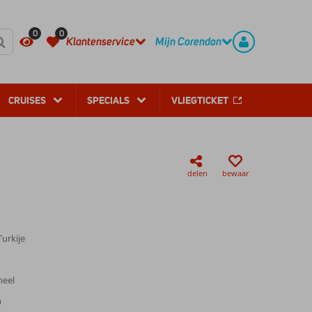
REGISTREER
CONTACT
0
0
Klantenservice
Mijn Corendon
CRUISES
SPECIALS
VLIEGTICKET
delen
bewaar
urkije
neel
n