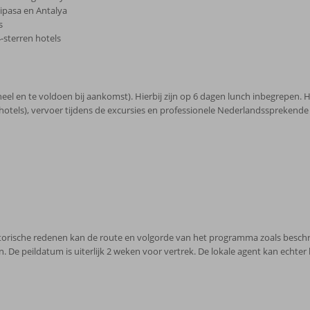
ipasa en Antalya
s
4-sterren hotels
eel en te voldoen bij aankomst). Hierbij zijn op 6 dagen lunch inbegrepen. 
hotels), vervoer tijdens de excursies en professionele Nederlandssprekende 
atorische redenen kan de route en volgorde van het programma zoals beschre
. De peildatum is uiterlijk 2 weken voor vertrek. De lokale agent kan echter 