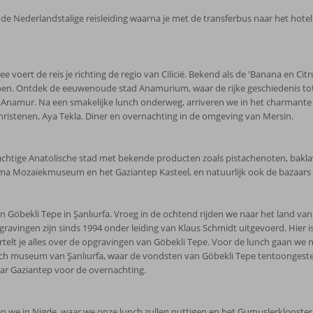
e Nederlandstalige reisleiding waarna je met de transferbus naar het hote
ert de reis je richting de regio van Cilicië. Bekend als de 'Banana en Citru
ppen. Ontdek de eeuwenoude stad Anamurium, waar de rijke geschiedenis t
namur. Na een smakelijke lunch onderweg, arriveren we in het charmante Si
hristenen, Aya Tekla. Diner en overnachting in de omgeving van Mersin.
prachtige Anatolische stad met bekende producten zoals pistachenoten, ba
 Mozaïekmuseum en het Gaziantep Kasteel, en natuurlijk ook de bazaars v
 Göbekli Tepe in Şanlıurfa. Vroeg in de ochtend rijden we naar het land va
ravingen zijn sinds 1994 onder leiding van Klaus Schmidt uitgevoerd. Hier
rtelt je alles over de opgravingen van Göbekli Tepe. Voor de lunch gaan we
 museum van Şanlıurfa, waar de vondsten van Göbekli Tepe tentoongesteld z
aar Gaziantep voor de overnachting.
 we in Nigde, waar we onze lunch zullen nuttigen en het Gumuslerklooster z