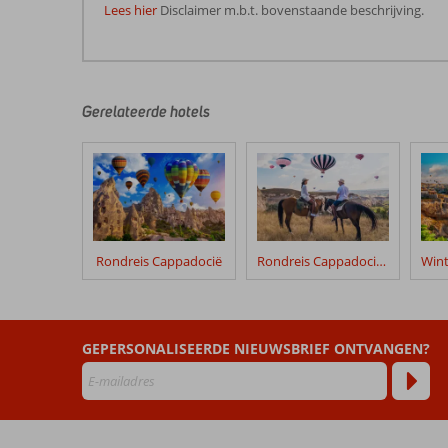
Lees hier
Disclaimer m.b.t. bovenstaande beschrijving.
De
beoordelingen
zijn
door
Gerelateerde hotels
onze
klanten
geschreven
na
hun
verblijf
in
Rondreis Cappadocië
Rondreis Cappadocië & Cave Hotels
Rondreis
Cultureel
Erfgoed
Turkije
GEPERSONALISEERDE NIEUWSBRIEF ONTVANGEN?
Beoordelingen
die
ouder
zijn