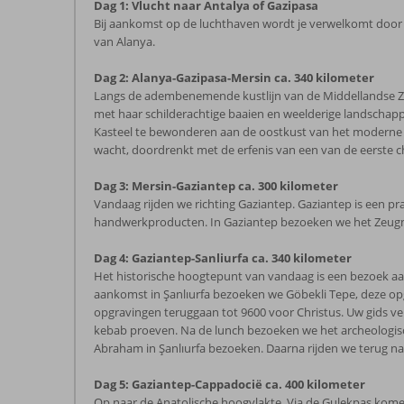
Dag 1: Vlucht naar Antalya of Gazipasa
Bij aankomst op de luchthaven wordt je verwelkomt door d
van Alanya.
Dag 2: Alanya-Gazipasa-Mersin ca. 340 kilometer
Langs de adembenemende kustlijn van de Middellandse Zee vo
met haar schilderachtige baaien en weelderige landscha
Kasteel te bewonderen aan de oostkust van het moderne A
wacht, doordrenkt met de erfenis van een van de eerste c
Dag 3: Mersin-Gaziantep ca. 300 kilometer
Vandaag rijden we richting Gaziantep. Gaziantep is een 
handwerkproducten. In Gaziantep bezoeken we het Zeugma
Dag 4: Gaziantep-Sanliurfa ca. 340 kilometer
Het historische hoogtepunt van vandaag is een bezoek aan
aankomst in Şanlıurfa bezoeken we Göbekli Tepe, deze opg
opgravingen teruggaan tot 9600 voor Christus. Uw gids ve
kebab proeven. Na de lunch bezoeken we het archeologisch
Abraham in Şanlıurfa bezoeken. Daarna rijden we terug n
Dag 5: Gaziantep-Cappadocië ca. 400 kilometer
Op naar de Anatolische hoogvlakte. Via de Gulekpas komen