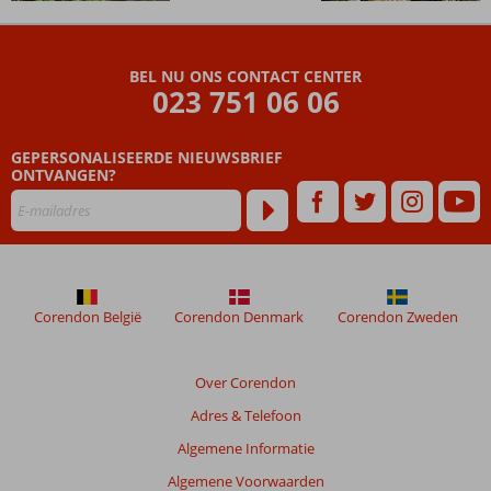
De
beoordelingen
zijn
BEL NU ONS CONTACT CENTER
door
023 751 06 06
onze
klanten
geschreven
GEPERSONALISEERDE NIEUWSBRIEF
na
ONTVANGEN?
hun
verblijf
in
Instagram
Rondreis
Panoramisch
Corendon België
Corendon Denmark
Corendon Zweden
Anatolië
Beoordelingen
Over Corendon
die
Adres & Telefoon
ouder
zijn
Algemene Informatie
dan
Algemene Voorwaarden
48