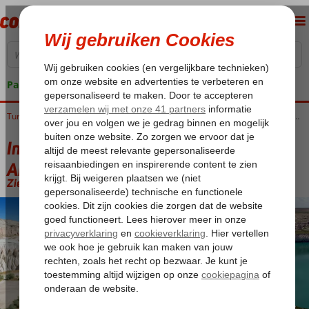
Pakketgarantie
Home
Turkije
Rondreizen
Rondreizen Turkije
Instagram Rondreis Panoramisch Anatolië
Instagram Rondreis Panoramisch
Anatolië
Zie beschrijving