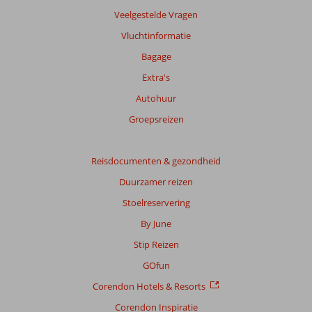
maanden
Veelgestelde Vragen
worden
Vluchtinformatie
niet
meer
Bagage
weergegeven
Extra's
om
de
Autohuur
relevantie
Groepsreizen
van
de
getoonde
Reisdocumenten & gezondheid
beoordelingen
te
Duurzamer reizen
garanderen.
Stoelreservering
Meer
info
By June
over
Stip Reizen
onze
beoordelingen.
GOfun
Corendon Hotels & Resorts
Corendon Inspiratie