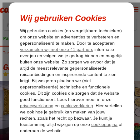
Pakketgarantie
Turkije
Home
Istanbul
Yenikapi
Grand Ant Hotel
Grand Ant Hotel
Logies en ontbijt
-
Hotel