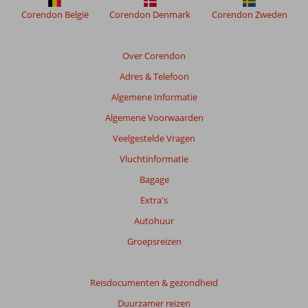
om
Corendon België
Corendon Denmark
Corendon Zweden
de
relevantie
van
Over Corendon
de
Adres & Telefoon
getoonde
beoordelingen
Algemene Informatie
te
Algemene Voorwaarden
garanderen.
Meer
Veelgestelde Vragen
info
Vluchtinformatie
over
onze
Bagage
beoordelingen.
Extra's
Autohuur
Groepsreizen
Reisdocumenten & gezondheid
Duurzamer reizen