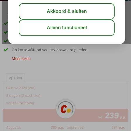
03:00
aug 31°
C
delen
bewaar
Gelegen in de wijk Yenikapi
Kleinschalig hotel
Gratis wifi
Op korte afstand van bezienswaardigheden
Meer lezen
+
04 nov 2026 (wo)
3 dagen (2 nachten)
vanaf Eindhoven
239
va
p.p.
Augustus
306
p.p.
September
234
p.p.