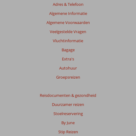
Adres & Telefoon
beoordelingen
te
Algemene Informatie
garanderen.
Algemene Voorwaarden
Meer
info
Veelgestelde Vragen
over
Vluchtinformatie
onze
beoordelingen.
Bagage
Extra's
Totale
Autohuur
score
Groepsreizen
Gebaseerd
op:
6
Reisdocumenten & gezondheid
beoordelingen
Duurzamer reizen
Stoelreservering
Scoreverdeling
By June
Algemene indruk
6,3
Eten
5,5
Stip Reizen
Ligging
9,2
Kamers
4,5