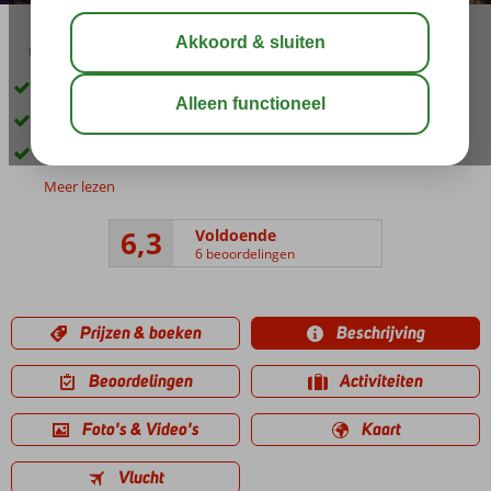
03:00
aug 31°
C
delen
bewaar
Gelegen in de wijk Pera
Spa Center met binnenbad
Gratis wifi in de kamer
Meer lezen
6,3
Voldoende
6 beoordelingen
Prijzen & boeken
Beschrijving
Beoordelingen
Activiteiten
Foto's & Video's
Kaart
Vlucht