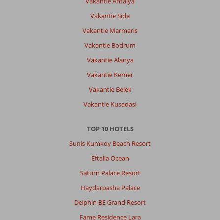
Vakantie Antalya
niet
worden
Vakantie Side
opgeknapt.
Vakantie Marmaris
Ontbijt
is
Vakantie Bodrum
simpel.
Vakantie Alanya
Over
Vakantie Kemer
Pera
Vakantie Belek
Tulip:
Zie
Vakantie Kusadasi
boven.
Hotel
TOP 10 HOTELS
is
aan
Sunis Kumkoy Beach Resort
renovatie
Eftalia Ocean
toe.
Sterk
Saturn Palace Resort
verouderd
Haydarpasha Palace
en
muffe
Delphin BE Grand Resort
kamers
Fame Residence Lara