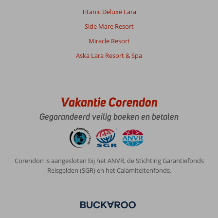
Algemene indruk
4
Eten
5
Titanic Deluxe Lara
Ligging
10
Kamers
4
Side Mare Resort
Service
4
Kindvriendelijk
-
Prijs/kwaliteit
5
Wifi kwaliteit
Miracle Resort
7
Aska Lara Resort & Spa
Anoniem
8,0
Nederland
Gezin met oud(ere) kind(eren)
Vakantie Corendon
,
18 mei 2023
Gegarandeerd veilig boeken en betalen
Over
Beyoglu:
De
Corendon is aangesloten bij het ANVR, de Stichting Garantiefonds
wijk
Reisgelden (SGR) en het Calamiteitenfonds.
Taksim
is
een
erg
levendige