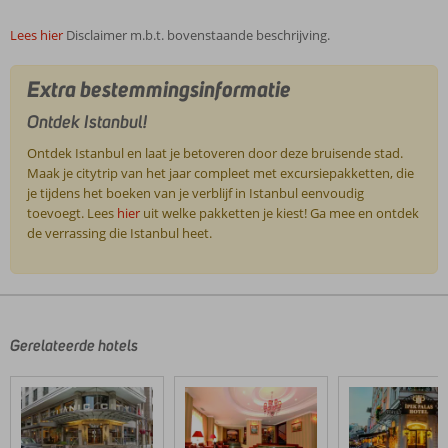
Lees hier
Disclaimer m.b.t. bovenstaande beschrijving.
Extra bestemmingsinformatie
Ontdek Istanbul!
Ontdek Istanbul en laat je betoveren door deze bruisende stad.
Maak je citytrip van het jaar compleet met excursiepakketten, die
je tijdens het boeken van je verblijf in Istanbul eenvoudig
toevoegt. Lees
hier
uit welke pakketten je kiest! Ga mee en ontdek
de verrassing die Istanbul heet.
De
beoordelingen
zijn
door
Gerelateerde hotels
onze
klanten
geschreven
na
hun