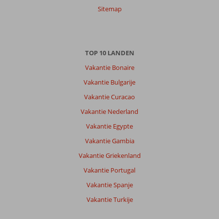
22 januari 2024
Sitemap
Over
Beyoglu:
TOP 10 LANDEN
Locatie
Vakantie Bonaire
is
goed,
Vakantie Bulgarije
maar
Vakantie Curacao
hotel
is
Vakantie Nederland
aan
Vakantie Egypte
vernieuwing
toe.
Vakantie Gambia
In
Vakantie Griekenland
de
kamer
Vakantie Portugal
schimmel
Vakantie Spanje
in
de
Vakantie Turkije
badcel,
weinig