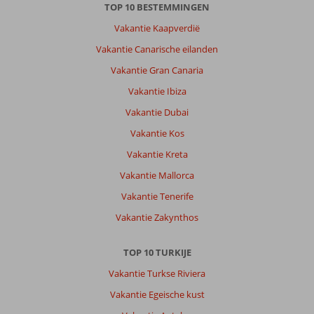
TOP 10 BESTEMMINGEN
waterdruk,
temp
Vakantie Kaapverdië
water
Vakantie Canarische eilanden
aan
lage
Vakantie Gran Canaria
kant,
Vakantie Ibiza
douchekop
verkalkt.
Vakantie Dubai
Hangt
Vakantie Kos
vaak
een
Vakantie Kreta
muffe
Vakantie Mallorca
rioollucht
in
Vakantie Tenerife
de
Vakantie Zakynthos
kamer.
Veel
beschadigingen
TOP 10 TURKIJE
in
Vakantie Turkse Riviera
de
kamer
Vakantie Egeische kust
die