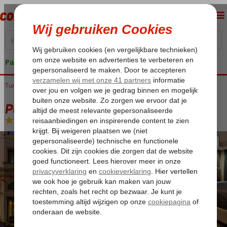
Pakketgarantie
Turkije
Home
Istanbul
Beyoglu
Pera Tulip
Pera Tulip
Logies en ontbijt
-
Hotel