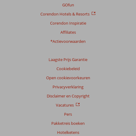
Service
7,2
Kindvriendelijk
6,0
GOfun
Prijs/kwaliteit
7,3
Wifi kwaliteit
5,5
Corendon Hotels & Resorts
Corendon Inspiratie
Ervaringen
van
Affiliates
onze
klanten
*Actievoorwaarden
Taal
Nederlands (NL) (6)
Laagste Prijs Garantie
Filter
Cookiebeleid
reisgezelschap
Open cookievoorkeuren
Alle
Privacyverklaring
Sorteren
op
Disclaimer en Copyright
datum (nieuw > oud)
Vacatures
Pers
Dennis
4,0
Pakketreis boeken
Nederland
Hotelketens
Alleen
,