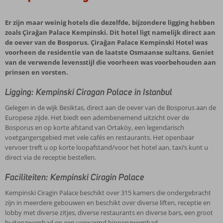
Er zijn maar weinig hotels die dezelfde, bijzondere ligging hebben
zoals Çirağan Palace Kempinski. Dit hotel ligt namelijk direct aan
de oever van de Bosporus. Çirağan Palace Kempinski Hotel was
voorheen de residentie van de laatste Osmaanse sultans. Geniet
van de verwende levensstijl die voorheen was voorbehouden aan
prinsen en vorsten.
Ligging: Kempinski Ciragan Palace in Istanbul
Gelegen in de wijk Besiktas, direct aan de oever van de Bosporus aan de
Europese zijde. Het biedt een adembenemend uitzicht over de
Bosporus en op korte afstand van Ortaköy, een legendarisch
voetgangersgebied met vele cafés en restaurants. Het openbaar
vervoer treft u op korte loopafstand/voor het hotel aan, taxi’s kunt u
direct via de receptie bestellen.
Faciliteiten: Kempinski Ciragin Palace
Kempinski Ciragin Palace beschikt over 315 kamers die ondergebracht
zijn in meerdere gebouwen en beschikt over diverse liften, receptie en
lobby met diverse zitjes, diverse restaurants en diverse bars, een groot
buitenzwembad en een verwarmd binnenzwembad,