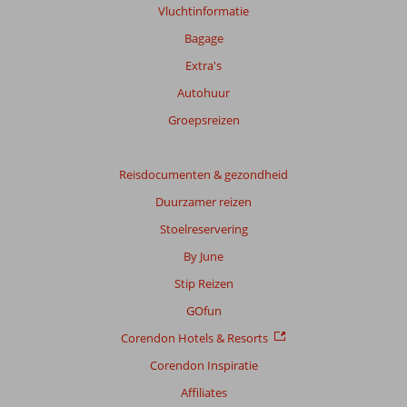
Vluchtinformatie
over
onze
Bagage
beoordelingen.
Extra's
Autohuur
Groepsreizen
Reisdocumenten & gezondheid
Duurzamer reizen
Stoelreservering
By June
Stip Reizen
GOfun
Corendon Hotels & Resorts
Corendon Inspiratie
Affiliates