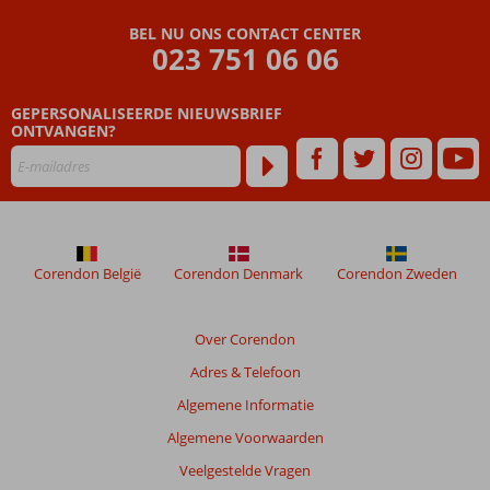
Beoordelingen
BEL NU ONS CONTACT CENTER
die
023 751 06 06
ouder
zijn
GEPERSONALISEERDE NIEUWSBRIEF
dan
ONTVANGEN?
48
maanden
worden
niet
meer
weergegeven
om
Corendon België
Corendon Denmark
Corendon Zweden
de
relevantie
van
Over Corendon
de
Adres & Telefoon
getoonde
beoordelingen
Algemene Informatie
te
Algemene Voorwaarden
garanderen.
Meer
Veelgestelde Vragen
info