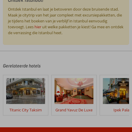
Ontdek Istanbul en laat je betoveren door deze bruisende stad.
Maak je citytrip van het jaar compleet met excursiepakketten, die
je tijdens het boeken van je verblijf in Istanbul eenvoudig
toevoegt. Lees
hier
uit welke pakketten je kiest! Ga mee en ontdek
de verrassing die Istanbul heet.
De
beoordelingen
zijn
door
Gerelateerde hotels
onze
klanten
geschreven
na
hun
verblijf
in
Titanic City Taksim
Grand Yavuz De Luxe
Ipek Palas
Kempinski
Ciragan
Palace