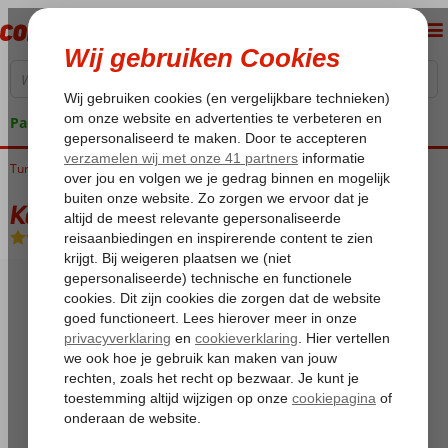
Pakketgarantie
Turkije
Home
Istanbul
Besiktas
Kempinski Ciragan Palace
Kempinski Ciragan Palace
Logies en ontbijt
-
Hotel