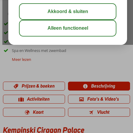
03:00
aug 31°
C
delen
bewaar
Gelegen in de wijk Besiktas
Buitengewoon luxe hotel
Gratis wifi in de kamer
Spa en Wellness met zwembad
Meer lezen
Prijzen & boeken
Beschrijving
Activiteiten
Foto's & Video's
Kaart
Vlucht
Kempinski Ciragan Palace