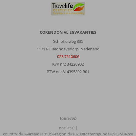
CORENDON VLIEGVAKANTIES
Schipholweg 335
1171 PL Badhoevedorp, Nederland
023 7510606
KvK nr.: 34220902
BTW nr.: 814395892 B01
TourWeb
©
notSet-0
|
NetMatch
countryId=2&areaId=10135&regionId=10208&cateringCode=7%2cA%2cX