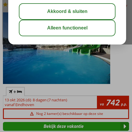
All Inclusive
-
Hotel
bewaar
+
13 okt 2026 (di)
8 dagen (7 nachten)
742
va
p.p.
vanaf Eindhoven
Nog 2 kamer(s) beschikbaar op deze site
Bekijk deze vakantie