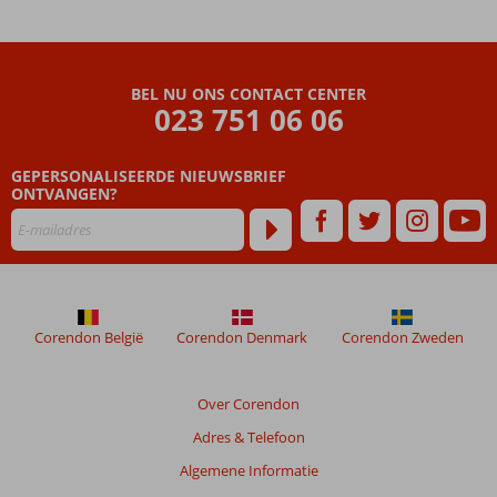
Hotel
By
Yunus
BEL NU ONS CONTACT CENTER
Beoordelingen
023 751 06 06
die
ouder
GEPERSONALISEERDE NIEUWSBRIEF
zijn
ONTVANGEN?
dan
48
maanden
worden
niet
meer
weergegeven
Corendon België
Corendon Denmark
Corendon Zweden
om
de
relevantie
Over Corendon
van
Adres & Telefoon
de
getoonde
Algemene Informatie
beoordelingen