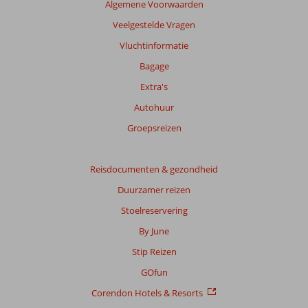
Algemene Voorwaarden
te
garanderen.
Veelgestelde Vragen
Meer
Vluchtinformatie
info
over
Bagage
onze
Extra's
beoordelingen.
Autohuur
Totale
Groepsreizen
score
Gebaseerd
Reisdocumenten & gezondheid
op:
Duurzamer reizen
68
beoordelingen
Stoelreservering
By June
Stip Reizen
Scoreverdeling
Algemene indruk
8,5
Eten
8,0
GOfun
Ligging
9,1
Kamers
7,5
Corendon Hotels & Resorts
Service
8,9
Kindvriendelijk
6,8