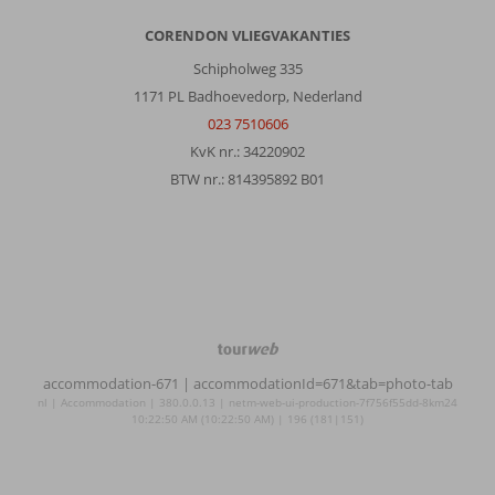
CORENDON VLIEGVAKANTIES
Over
Schipholweg 335
Marmaris-
1171 PL Badhoevedorp, Nederland
Centrum:
023 7510606
Fijn
KvK nr.: 34220902
strand,
mooie
BTW nr.: 814395892 B01
boulevard,
leuke
winkeltjes
langs
de
hoofdweg.
TourWeb
Over
©
Hawaii
accommodation-671
| accommodationId=671&tab=photo-tab
NetMatch
Hotel
nl | Accommodation | 380.0.0.13 | netm-web-ui-production-7f756f55dd-8km24
10:22:50 AM (10:22:50 AM) | 196 (181|151)
By
Yunus:
Superfijn
hotel.