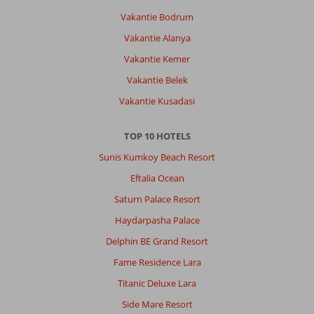
Vakantie Bodrum
Over
Vakantie Alanya
Marmaris-
Vakantie Kemer
Centrum:
Vakantie Belek
Goede
ligging
Vakantie Kusadasi
dichtbij
strand,
TOP 10 HOTELS
winkels
op
Sunis Kumkoy Beach Resort
loopafstand,
Eftalia Ocean
zwembad
fijn,
Saturn Palace Resort
behulpzaam
Haydarpasha Palace
personeel
Delphin BE Grand Resort
Over
Fame Residence Lara
Hawaii
Hotel
Titanic Deluxe Lara
By
Side Mare Resort
Yunus: