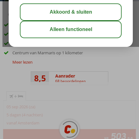
03:30
01:30
aug 33°
C
delen
bewaar
Op slechts 30 meter van het strand
Ontspannen in de sauna
Zwembad met kinderbad
Centrum van Marmaris op 1 kilometer
Meer lezen
8,5
Aanrader
68 beoordelingen
+
05 sep 2026 (za)
5 dagen (4 nachten)
vanaf Amsterdam
503
va
p.p.