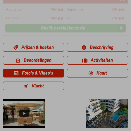
Augustus
663
p.p.
September
503
p.p.
Oktober
549
p.p.
April
754
p.p.
Bekijk beschikbaarheid
Prijzen & boeken
Beschrijving
Beoordelingen
Activiteiten
Foto's & Video's
Kaart
Vlucht