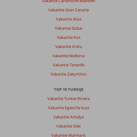
Vakantie Canarische eilanden
Wel
wat
Vakantie Gran Canaria
verouderd
Vakantie Ibiza
maar
wel
Vakantie Dubai
schoon
Vakantie Kos
kamers
aan
Vakantie Kreta
renovatie
Vakantie Mallorca
toe.
Vakantie Tenerife
Algemene indruk
8
Eten
8
Vakantie Zakynthos
Ligging
9
Kamers
7
Service
9
Kindvriendelijk
-
Prijs/kwaliteit
8
Wifi kwaliteit
TOP 10 TURKIJE
7
Vakantie Turkse Riviera
Vakantie Egeische kust
Anoniem
10
Nederland
Vakantie Antalya
Met partner
Vakantie Side
,
17 juni 2026
Vakantie Marmaris