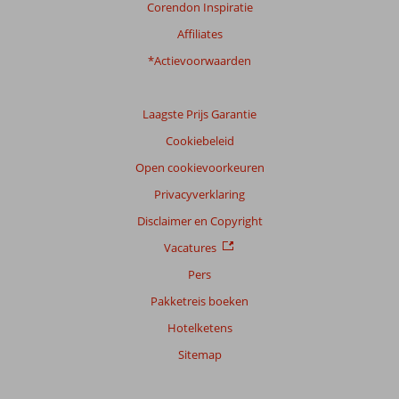
Prijs/kwaliteit
8,4
Wifi kwaliteit
7,2
Corendon Inspiratie
Affiliates
Ervaringen
*Actievoorwaarden
van
onze
klanten
Taal
Laagste Prijs Garantie
Nederlands (NL) (54)
Cookiebeleid
Filter
Open cookievoorkeuren
reisgezelschap
Privacyverklaring
Alle
Disclaimer en Copyright
Sorteren
Vacatures
op
Pers
datum (nieuw > oud)
Pakketreis boeken
Hotelketens
Tilemanmathijs
8,0
Nederland
Sitemap
Met partner
,
18 juni 2026