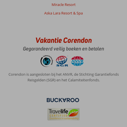
Goede
Miracle Resort
ligging
Aska Lara Resort & Spa
dichtbij
strand,
winkels
op
loopafstand,
Vakantie Corendon
zwembad
Gegarandeerd veilig boeken en betalen
fijn,
behulpzaam
personeel
Algemene indruk
10
Eten
8
Corendon is aangesloten bij het ANVR, de Stichting Garantiefonds
Ligging
10
Kamers
10
Reisgelden (SGR) en het Calamiteitenfonds.
Service
10
Kindvriendelijk
-
Prijs/kwaliteit
10
Wifi kwaliteit
10
Petra
9,0
Nederland
Met vrienden
,
13 juni 2026