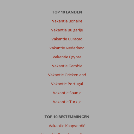
TOP 10 LANDEN
Over
Marmaris-
Vakantie Bonaire
Centrum:
Vakantie Bulgarije
Marmaris
Vakantie Curacao
zeer
leuk
Vakantie Nederland
,
Vakantie Egypte
jammer
van
Vakantie Gambia
de
Vakantie Griekenland
oude
bazaar
Vakantie Portugal
helemaal
Vakantie Spanje
gemoderniseerd.
Vakantie Turkije
Over
Hawaii
TOP 10 BESTEMMINGEN
Hotel
By
Vakantie Kaapverdië
Yunus: