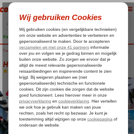
Pakketgarantie
Turkije
Home
Egeische kust
Marmaris
Marmaris-Centrum
Hawaii Hotel By Yunus
Hawaii Hotel By Yunus
All Inclusive
-
Hotel