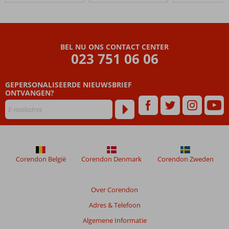
Nature
Resort
&
Spa
BEL NU ONS CONTACT CENTER
023 751 06 06
Beoordelingen
die
GEPERSONALISEERDE NIEUWSBRIEF
ouder
ONTVANGEN?
zijn
dan
48
maanden
worden
niet
meer
Corendon België
Corendon Denmark
Corendon Zweden
weergegeven
om
de
Over Corendon
relevantie
Adres & Telefoon
van
de
Algemene Informatie
getoonde