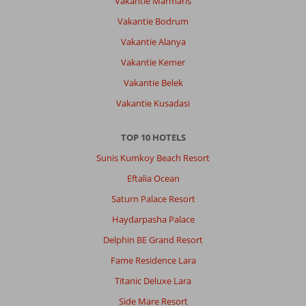
Vakantie Marmaris
Nature
Resort
Vakantie Bodrum
&
Vakantie Alanya
Spa
is
Vakantie Kemer
een
Vakantie Belek
mooi
hotel
Vakantie Kusadasi
met
lekker
TOP 10 HOTELS
en
gevarieerd
Sunis Kumkoy Beach Resort
eten,
Eftalia Ocean
een
prima
Saturn Palace Resort
service
Haydarpasha Palace
en
vriendelijk
Delphin BE Grand Resort
personeel.
Fame Residence Lara
Elke
dag
Titanic Deluxe Lara
waren
Side Mare Resort