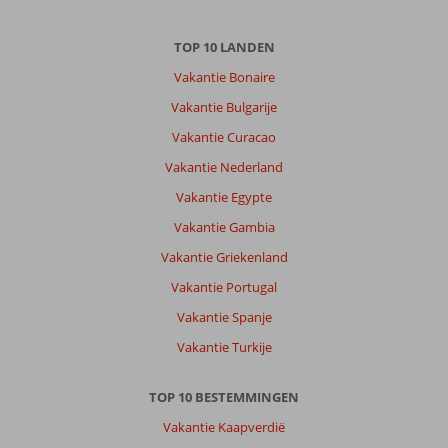
,
28 juli 2026
TOP 10 LANDEN
Over
Vakantie Bonaire
Marmaris-
Vakantie Bulgarije
Centrum:
Vakantie Curacao
Ik
vond
Vakantie Nederland
het
Vakantie Egypte
strand
wat
Vakantie Gambia
minder
Vakantie Griekenland
vanwege
de
Vakantie Portugal
steentjes.
Vakantie Spanje
Maar
het
Vakantie Turkije
hotel
heeft
TOP 10 BESTEMMINGEN
alles
wat
Vakantie Kaapverdië
je