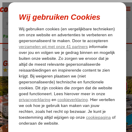
Pakketgarantie
Home
Turkije
Egeische kust
Marmaris
Marmaris-Centrum
Green Nature Resort & Spa
Green Nature Resort & Spa
All Inclusive
-
Hotel