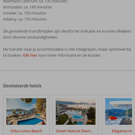
Marmaris Centrum: ca. 135 minuten
Armutalan: ca. 145 minuten
İcmeler: ca. 155 minuten
Adakoy: ca. 155 minuten
De genoemde transfertijden zijn slechts ter indicatie en kunnen afwijken
door diverse omstandigheden.
De transfer naar je accommodatie is niet inbegrepen, maar optioneel bij
te boeken.
Klik hier
voor meer informatie en de kosten.
De
beoordelingen
zijn
door
Gerelateerde hotels
onze
klanten
geschreven
na
hun
verblijf
in
Orka Lotus Beach
Green Nature Diamond
Elegance Hot
Green