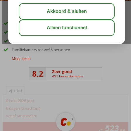
03:30
01:30
aug 33°
C
delen
bewaar
Favoriet familiehotel gelegen in een bosrijke omgeving
Lopend óf met de gratis shuttleservice naar het strand
Zwempret & plonsplezier met 4 waterglijbanen
Familiekamers tot wel 5 personen
Meer lezen
8,2
Zeer goed
451 beoordelingen
+
01 okt 2026 (do)
6 dagen (5 nachten)
vanaf Amsterdam
523
va
p.p.