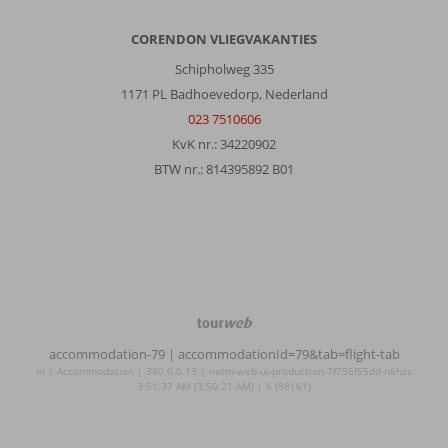
Algemene indruk
10
Eten
10
CORENDON VLIEGVAKANTIES
Ligging
10
Kamers
9
Schipholweg 335
Service
10
Kindvriendelijk
10
1171 PL Badhoevedorp, Nederland
Prijs/kwaliteit
10
Wifi kwaliteit
4
023 7510606
KvK nr.: 34220902
Anoniem
8,0
BTW nr.: 814395892 B01
Nederland
Gezin met jong(e) kind(eren)
,
18 juli 2026
Over
Marmaris-
Centrum:
TourWeb
©
Marmaris
accommodation-79
| accommodationId=79&tab=flight-tab
NetMatch
is
nl | Accommodation | 380.0.0.13 | netm-web-ui-production-7f756f55dd-n6hzs
een
3:51:37 AM (3:50:21 AM) | 6 (98|61)
heel
leuke