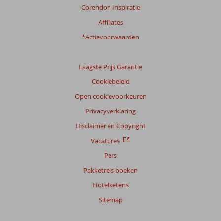
Service
8,3
Kindvriendelijk
8,0
Corendon Inspiratie
Prijs/kwaliteit
8,2
Wifi kwaliteit
5,1
Affiliates
*Actievoorwaarden
Ervaringen
van
onze
klanten
Laagste Prijs Garantie
Taal
Cookiebeleid
Nederlands (NL) (287)
Open cookievoorkeuren
Filter
Privacyverklaring
reisgezelschap
Disclaimer en Copyright
Alle
Vacatures
Sorteren
op
Pers
datum (nieuw > oud)
Pakketreis boeken
Hotelketens
Pejman
10
Sitemap
Nederland
Gezin met jong(e) kind(eren)