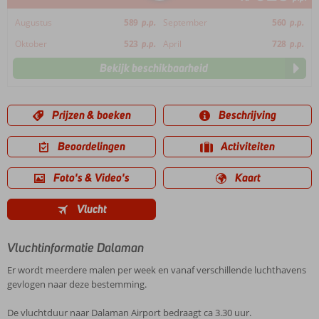
Augustus
589
p.p.
September
560
p.p.
Oktober
523
p.p.
April
728
p.p.
Bekijk beschikbaarheid
Prijzen & boeken
Beschrijving
Beoordelingen
Activiteiten
Foto's & Video's
Kaart
Vlucht
Vluchtinformatie Dalaman
Er wordt meerdere malen per week en vanaf verschillende luchthavens
gevlogen naar deze bestemming.
De vluchtduur naar Dalaman Airport bedraagt ca 3.30 uur.