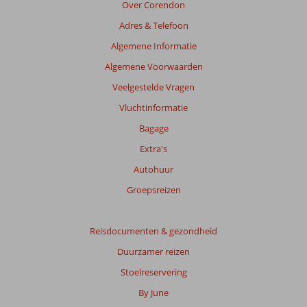
van
Over Corendon
de
Adres & Telefoon
getoonde
beoordelingen
Algemene Informatie
te
Algemene Voorwaarden
garanderen.
Meer
Veelgestelde Vragen
info
Vluchtinformatie
over
onze
Bagage
beoordelingen.
Extra's
Autohuur
Groepsreizen
Reisdocumenten & gezondheid
Duurzamer reizen
Stoelreservering
By June