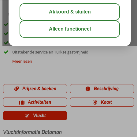
03:30
02:05
aug 33°
C
delen
bewaar
Only Adult hotel; min. leeftijd 16 jaar
Kleinschalig hotel met prachtig uitzicht over zee
Moderne kamers
Uitstekende service en Turkse gastvrijheid
Meer lezen
Prijzen & boeken
Beschrijving
Activiteiten
Kaart
Vlucht
Vluchtinformatie Dalaman