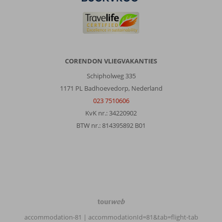
CORENDON VLIEGVAKANTIES
Schipholweg 335
1171 PL Badhoevedorp, Nederland
023 7510606
KvK nr.: 34220902
BTW nr.: 814395892 B01
TourWeb
©
accommodation-81
| accommodationId=81&tab=flight-tab