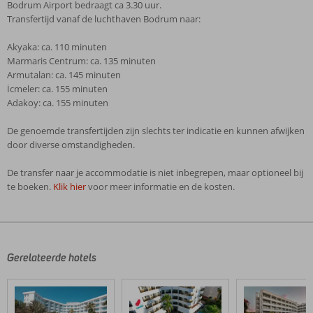
Bodrum Airport bedraagt ca 3.30 uur.
Transfertijd vanaf de luchthaven Bodrum naar:
Akyaka: ca. 110 minuten
Marmaris Centrum: ca. 135 minuten
Armutalan: ca. 145 minuten
İcmeler: ca. 155 minuten
Adakoy: ca. 155 minuten
De genoemde transfertijden zijn slechts ter indicatie en kunnen afwijken
door diverse omstandigheden.
De transfer naar je accommodatie is niet inbegrepen, maar optioneel bij
te boeken.
Klik hier
voor meer informatie en de kosten.
De
beoordelingen
zijn
door
Gerelateerde hotels
onze
klanten
geschreven
na