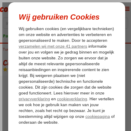
Pakketgarantie
Turkije
Home
Egeische kust
Marmaris
Icmeler
Casa & Blanca
Casa & Blanca
All Inclusive
-
Hotel