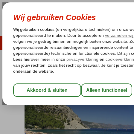
LAST MINUTE
ZOMER 2026
ZONVAKA
Pakketgarantie
Laagsteprijsgarantie*
Gratis
Turkije
Home
Egeische kust
Marmaris
Bingoreizen Marmaris
Bi
Bingo Marmaris 5*
All Inclusive
-
Hotel