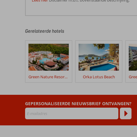
Lees hier
Disclaimer m.b.t. bovenstaande beschrijving.
De
beoordelingen
zijn
door
Gerelateerde hotels
onze
klanten
geschreven
na
hun
verblijf
in
Green Nature Resort & Spa
Orka Lotus Beach
Bingo
Marmaris
5*
GEPERSONALISEERDE NIEUWSBRIEF ONTVANGEN?
Beoordelingen
die
ouder
zijn
dan