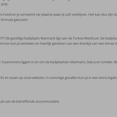
prijs.
e hotel en je verneemt ter plaatse waar je zult verblijven. Het kan dus zijn da
o formule gekozen!
*! De gezellige badplaats Marmaris ligt aan de Turkse Westkust. De badplaat
centrum kun je winkelen en heerlijk genieten van een drankje van een terras m
 personen) liggen in en om de badplaatsen Marmaris, Datca en Icmeler. B
kt en staan op onze website. In sommige gevallen kun je in een extra ing
rmule van de betreffende accommodatie.