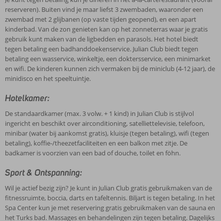
reserveren). Buiten vind je maar liefst 3 zwembaden, waaronder een
zwembad met 2 glijbanen (op vaste tijden geopend), en een apart
kinderbad. Van de zon genieten kan op het zonneterras waar je gratis
gebruik kunt maken van de ligbedden en parasols. Het hotel biedt
tegen betaling een badhanddoekenservice. Julian Club biedt tegen
betaling een wasservice, winkeltje, een doktersservice, een minimarket
en wifi. De kinderen kunnen zich vermaken bij de miniclub (4-12 jaar), de
minidisco en het speeltuintje.
Hotelkamer:
De standaardkamer (max. 3 volw. + 1 kind) in Julian Club is stijlvol
ingericht en beschikt over airconditioning, satelliettelevisie, telefoon,
minibar (water bij aankomst gratis), kluisje (tegen betaling), wifi (tegen
betaling), koffie-/theezetfaciliteiten en een balkon met zitje. De
badkamer is voorzien van een bad of douche, toilet en föhn.
Sport & Ontspanning:
Wil je actief bezig zijn? Je kunt in Julian Club gratis gebruikmaken van de
fitnessruimte, boccia, darts en tafeltennis. Biljart is tegen betaling. In het
Spa Center kun je met reservering gratis gebruikmaken van de sauna en
het Turks bad. Massages en behandelingen zijn tegen betaling. Dagelijks