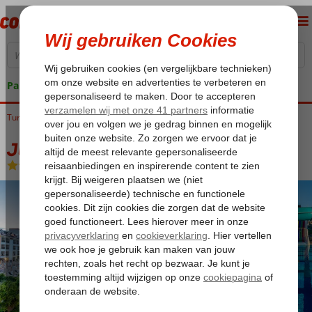
Pakketgarantie
Turkije
Home
Egeische kust
Marmaris
Armutalan
Julian Club
Julian Club
All Inclusive
-
Hotel