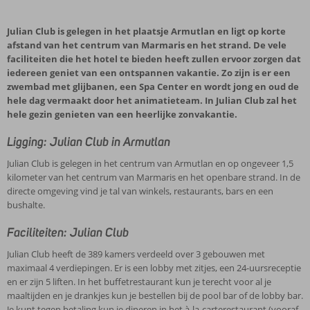
Julian Club is gelegen in het plaatsje Armutlan en ligt op korte
afstand van het centrum van Marmaris en het strand. De vele
faciliteiten die het hotel te bieden heeft zullen ervoor zorgen dat
iedereen geniet van een ontspannen vakantie. Zo zijn is er een
zwembad met glijbanen, een Spa Center en wordt jong en oud de
hele dag vermaakt door het animatieteam. In Julian Club zal het
hele gezin genieten van een heerlijke zonvakantie.
Ligging: Julian Club in Armutlan
Julian Club is gelegen in het centrum van Armutlan en op ongeveer 1,5
kilometer van het centrum van Marmaris en het openbare strand. In de
directe omgeving vind je tal van winkels, restaurants, bars en een
bushalte.
Faciliteiten: Julian Club
Julian Club heeft de 389 kamers verdeeld over 3 gebouwen met
maximaal 4 verdiepingen. Er is een lobby met zitjes, een 24-uursreceptie
en er zijn 5 liften. In het buffetrestaurant kun je terecht voor al je
maaltijden en je drankjes kun je bestellen bij de pool bar of de lobby bar.
Je kunt tegen betaling kun je dineren in het à-la-carterestaurant (vooraf