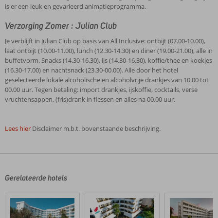
is er een leuk en gevarieerd animatieprogramma.
Verzorging Zomer : Julian Club
Je verblijft in Julian Club op basis van All Inclusive: ontbijt (07.00-10.00),
laat ontbijt (10.00-11.00), lunch (12.30-14.30) en diner (19.00-21.00), alle in
buffetvorm. Snacks (14.30-16.30), ijs (14.30-16.30), koffie/thee en koekjes
(16.30-17.00) en nachtsnack (23.30-00.00). Alle door het hotel
geselecteerde lokale alcoholische en alcoholvrije drankjes van 10.00 tot
00.00 uur. Tegen betaling: import drankjes, ijskoffie, cocktails, verse
vruchtensappen, (fris)drank in flessen en alles na 00.00 uur.
Lees hier
Disclaimer m.b.t. bovenstaande beschrijving.
De
beoordelingen
zijn
door
Gerelateerde hotels
onze
klanten
geschreven
na