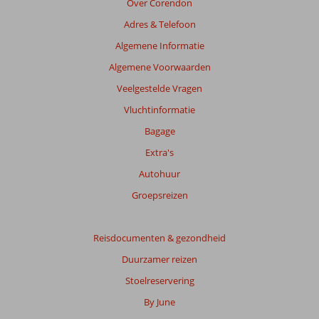
Over Corendon
getoonde
Adres & Telefoon
beoordelingen
te
Algemene Informatie
garanderen.
Algemene Voorwaarden
Meer
info
Veelgestelde Vragen
over
Vluchtinformatie
onze
beoordelingen.
Bagage
Extra's
Autohuur
Groepsreizen
Reisdocumenten & gezondheid
Duurzamer reizen
Stoelreservering
By June