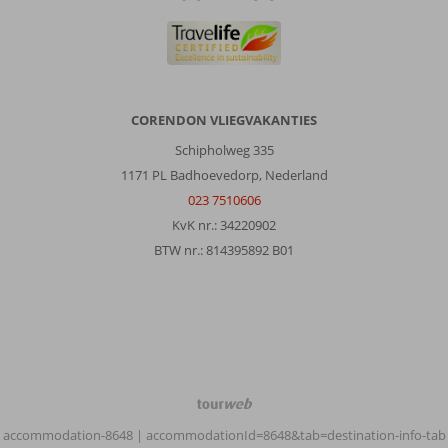
CORENDON VLIEGVAKANTIES
Schipholweg 335
1171 PL Badhoevedorp, Nederland
023 7510606
KvK nr.: 34220902
BTW nr.: 814395892 B01
TourWeb
©
accommodation-8648
| accommodationId=8648&tab=destination-info-tab