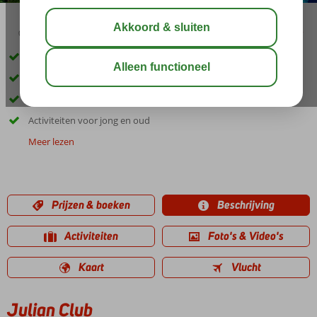
03:30
01:55
aug 33°
C
delen
bewaar
Gelegen in het centrum van Armutlan
Zwembad met glijbanen
Een Spa Center
Activiteiten voor jong en oud
Meer lezen
Prijzen & boeken
Beschrijving
Activiteiten
Foto's & Video's
Kaart
Vlucht
Julian Club