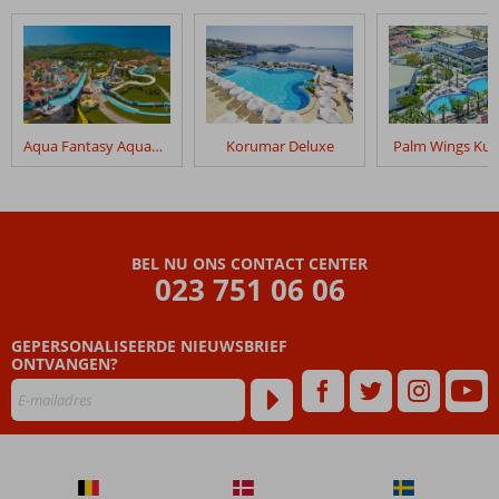
Aqua Fantasy Aquapark Hotel & Spa
Korumar Deluxe
Palm Wings Kus
BEL NU ONS CONTACT CENTER
023 751 06 06
GEPERSONALISEERDE NIEUWSBRIEF
ONTVANGEN?