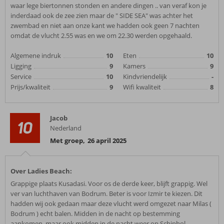
waar lege biertonnen stonden en andere dingen .. van veraf kon je
inderdaad ook de zee zien maar de " SIDE SEA" was achter het
zwembad en niet aan onze kant we hadden ook geen 7 nachten
omdat de vlucht 2.55 was en we om 22.30 werden opgehaald.
Algemene indruk
10
Eten
10
Ligging
9
Kamers
9
Service
10
Kindvriendelijk
-
Prijs/kwaliteit
9
Wifi kwaliteit
8
Jacob
10
Nederland
Met groep
,
26 april 2025
Over Ladies Beach:
Grappige plaats Kusadasi. Voor os de derde keer, blijft grappig. Wel
ver van luchthaven van Bodrum. Beter is voor Izmir te kiezen. Dit
hadden wij ook gedaan maar deze vlucht werd omgezet naar Milas (
Bodrum ) echt balen. Midden in de nacht op bestemming
aankomen, maar ook midden in de nacht weer op Schiphol.