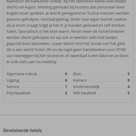
waardoor de badkamer volliep. Bij het zwembad waren veel bedjes
slechts en kapot. Melding gemaakt bij hostess dat personeel meer
Engels moet spreken. Je wordt genegeerd en Turkse mensen werden
gewoon geholpen. Asociaal gedrag. Diner naar eigen bestek zoeken
als je erom vraagt krijgt je het in je handen geduwd en zelf drinken
halen. Sporadisch is het eten warm. Nooit meer dit hotel kinderen
werden slecht geholpen en wij ook er werden zelfs met bedjes
gegooid door bezoekers. super slecht vind het zonde van het geld
dit is een slecht hotel. Oh en de regel geen handdoeken voor 07:00
uur neerleggen bij het strand en of zwembad is een fabel en ze doen
er ook niets aan na melding.
Algemene indruk
9
Eten
5
Ligging
6
Kamers
9
Service
1
Kindvriendelijk
4
Prijs/kwaliteit
3
Wifi kwaliteit
5
Gerelateerde hotels