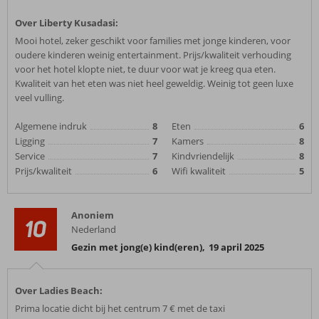
Over Liberty Kusadasi:
Mooi hotel, zeker geschikt voor families met jonge kinderen, voor
oudere kinderen weinig entertainment. Prijs/kwaliteit verhouding
voor het hotel klopte niet, te duur voor wat je kreeg qua eten.
Kwaliteit van het eten was niet heel geweldig. Weinig tot geen luxe
veel vulling.
Algemene indruk
8
Eten
6
Ligging
7
Kamers
8
Service
7
Kindvriendelijk
8
Prijs/kwaliteit
6
Wifi kwaliteit
5
Anoniem
10
Nederland
Gezin met jong(e) kind(eren)
,
19 april 2025
Over Ladies Beach:
Prima locatie dicht bij het centrum 7 € met de taxi