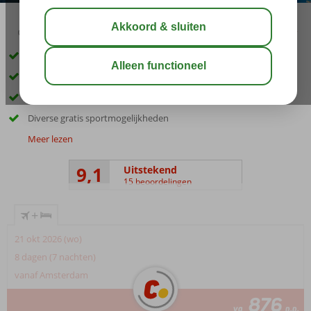
03:15
aug 31°
C
delen
bewaar
Met een privé strand
Diverse à-la-carte toprestaurants
Spa & Fitness faciliteiten
Diverse gratis sportmogelijkheden
Meer lezen
9,1
Uitstekend
15 beoordelingen
+
21 okt 2026 (wo)
8 dagen (7 nachten)
vanaf Amsterdam
876
va
p.p.