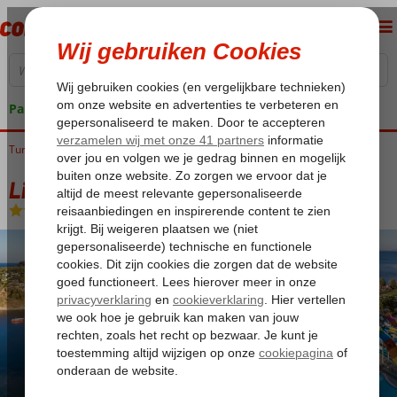
Pakketgarantie
Turkije
Home
Egeische kust
Kusadasi
Ladies Beach
Liberty Kusadasi
Liberty Kusadasi
Ultra All Inclusive
-
Hotel