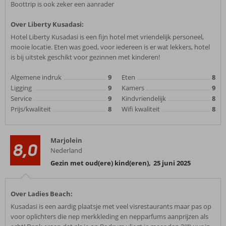
Boottrip is ook zeker een aanrader
Over Liberty Kusadasi:
Hotel Liberty Kusadasi is een fijn hotel met vriendelijk personeel,
mooie locatie. Eten was goed, voor iedereen is er wat lekkers, hotel
is bij uitstek geschikt voor gezinnen met kinderen!
Algemene indruk
9
Eten
8
Ligging
9
Kamers
9
Service
9
Kindvriendelijk
8
Prijs/kwaliteit
8
Wifi kwaliteit
8
Marjolein
8,0
Nederland
Gezin met oud(ere) kind(eren)
,
25 juni 2025
Over Ladies Beach:
Kusadasi is een aardig plaatsje met veel visrestaurants maar pas op
voor oplichters die nep merkkleding en nepparfums aanprijzen als