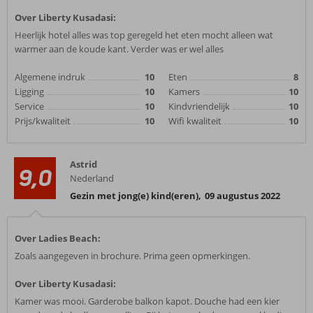
Over Liberty Kusadasi:
Heerlijk hotel alles was top geregeld het eten mocht alleen wat
warmer aan de koude kant. Verder was er wel alles
Algemene indruk
10
Eten
8
Ligging
10
Kamers
10
Service
10
Kindvriendelijk
10
Prijs/kwaliteit
10
Wifi kwaliteit
10
Astrid
9,0
Nederland
Gezin met jong(e) kind(eren)
,
09 augustus 2022
Over Ladies Beach:
Zoals aangegeven in brochure. Prima geen opmerkingen.
Over Liberty Kusadasi:
Kamer was mooi. Garderobe balkon kapot. Douche had een kier