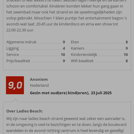
snacken of wat lekkers te halen. Bedden lagen heerlijk en de kamers
schoon en comfortabel. Kinderen konden lekker hun gang gaan in
het zwembad maar ook het strand en de speelmogelijkheden zijn
volop gebruikt. Misschien 1 klein puntje: het entertainment begon ‘s
avonds wat laat: 20.45 uur de kinderdisco en erna een show tot
22.00-22.30 uur.
Algemene indruk
9
Eten
8
Ligging
4
Kamers
9
Service
10
Kindvriendelijk
10
Prijs/kwaliteit
9
Wifi kwaliteit
8
Anoniem
9,0
Nederland
Gezin met oud(ere) kind(eren)
,
23 juli 2025
Over Ladies Beach:
Wij zijn naar ladies beach strand geweest wat zeker een aanrader is,
in de omgeving is veel te bezichtigen en te doen, langs de boulevard
wandelen in de avond richting centrum is heel levendig en gezellig!