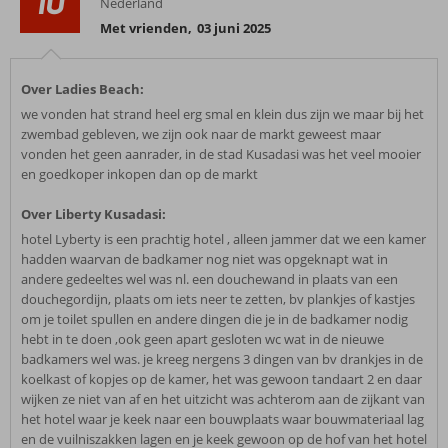
10
Nederland
Met vrienden
,
03 juni 2025
Over Ladies Beach:
we vonden hat strand heel erg smal en klein dus zijn we maar bij het
zwembad gebleven, we zijn ook naar de markt geweest maar
vonden het geen aanrader, in de stad Kusadasi was het veel mooier
en goedkoper inkopen dan op de markt
Over Liberty Kusadasi:
hotel Lyberty is een prachtig hotel , alleen jammer dat we een kamer
hadden waarvan de badkamer nog niet was opgeknapt wat in
andere gedeeltes wel was nl. een douchewand in plaats van een
douchegordijn, plaats om iets neer te zetten, bv plankjes of kastjes
om je toilet spullen en andere dingen die je in de badkamer nodig
hebt in te doen ,ook geen apart gesloten wc wat in de nieuwe
badkamers wel was. je kreeg nergens 3 dingen van bv drankjes in de
koelkast of kopjes op de kamer, het was gewoon tandaart 2 en daar
wijken ze niet van af en het uitzicht was achterom aan de zijkant van
het hotel waar je keek naar een bouwplaats waar bouwmateriaal lag
en de vuilniszakken lagen en je keek gewoon op de hof van het hotel