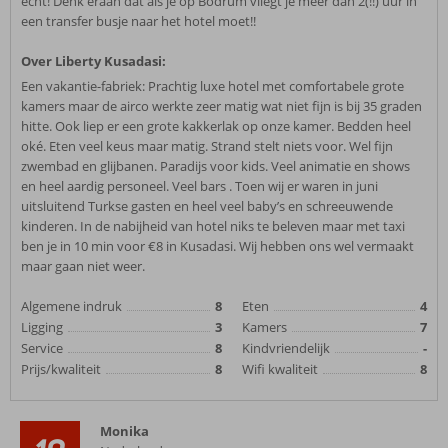
echt! Denk eraan dat als je op Bodrum vliegt je meer dan 2(!!) uur in
een transfer busje naar het hotel moet!!
Over Liberty Kusadasi:
Een vakantie-fabriek: Prachtig luxe hotel met comfortabele grote
kamers maar de airco werkte zeer matig wat niet fijn is bij 35 graden
hitte. Ook liep er een grote kakkerlak op onze kamer. Bedden heel
oké. Eten veel keus maar matig. Strand stelt niets voor. Wel fijn
zwembad en glijbanen. Paradijs voor kids. Veel animatie en shows
en heel aardig personeel. Veel bars . Toen wij er waren in juni
uitsluitend Turkse gasten en heel veel baby’s en schreeuwende
kinderen. In de nabijheid van hotel niks te beleven maar met taxi
ben je in 10 min voor €8 in Kusadasi. Wij hebben ons wel vermaakt
maar gaan niet weer.
Algemene indruk
8
Eten
4
Ligging
3
Kamers
7
Service
8
Kindvriendelijk
-
Prijs/kwaliteit
8
Wifi kwaliteit
8
Monika