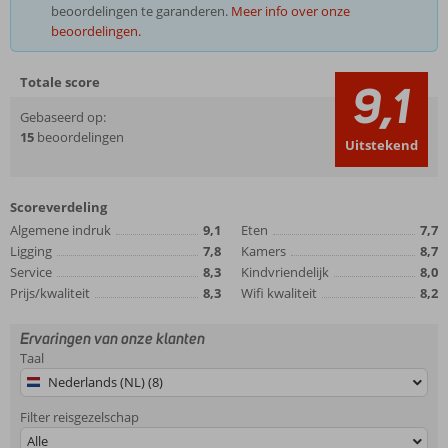
beoordelingen te garanderen.
Meer info over onze
beoordelingen.
Totale score
9,1
Gebaseerd op:
15
beoordelingen
Uitstekend
Scoreverdeling
Algemene indruk
9,1
Eten
7,7
Ligging
7,8
Kamers
8,7
Service
8,3
Kindvriendelijk
8,0
Prijs/kwaliteit
8,3
Wifi kwaliteit
8,2
Ervaringen van onze klanten
Taal
Nederlands (NL) (8)
Filter reisgezelschap
Alle