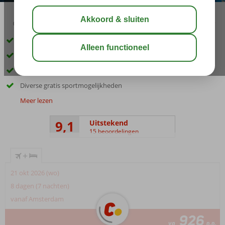
03:15
aug 31°
C
delen
bewaar
Met een privé strand
Diverse à-la-carte toprestaurants
Spa & Fitness faciliteiten
Diverse gratis sportmogelijkheden
Meer lezen
9,1
Uitstekend
15 beoordelingen
+
21 okt 2026 (wo)
8 dagen (7 nachten)
vanaf Amsterdam
926
va
p.p.