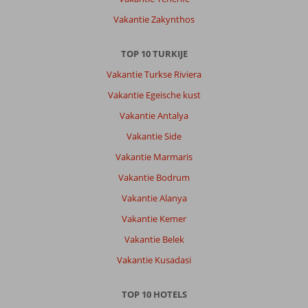
omgeving
Vakantie Zakynthos
te
zien.
De
TOP 10 TURKIJE
jeepsafari
Vakantie Turkse Riviera
die
we
Vakantie Egeische kust
via
Vakantie Antalya
Corendon
boekten
Vakantie Side
viel
Vakantie Marmaris
erg
tegen
Vakantie Bodrum
maar
Vakantie Alanya
dit
is
Vakantie Kemer
goed
Vakantie Belek
en
snel
Vakantie Kusadasi
opgelost
door
TOP 10 HOTELS
de