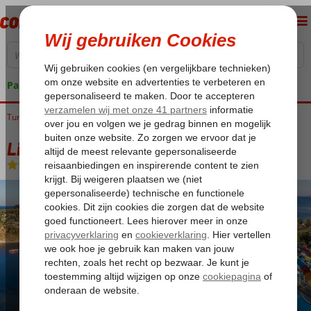
Pakketgarantie
Turkije
Home
Egeische kust
Kusadasi
Ladies Beach
Liberty Kusadasi
Liberty Kusadasi
Ultra All Inclusive
-
Hotel