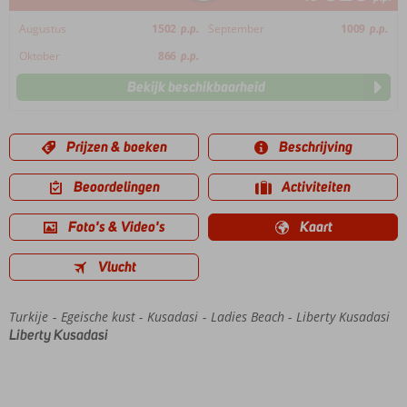
Augustus
1502
p.p.
September
1009
p.p.
Oktober
866
p.p.
Bekijk beschikbaarheid
Prijzen & boeken
Beschrijving
Beoordelingen
Activiteiten
Foto's & Video's
Kaart
Vlucht
Turkije
Home
Egeische kust
Kusadasi
Ladies Beach
Liberty Kusadasi
Liberty Kusadasi