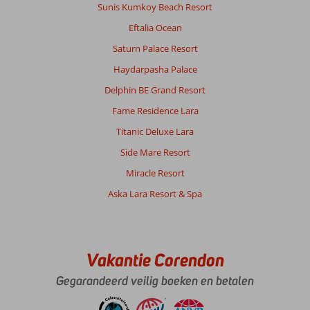
plaatselijke
Sunis Kumkoy Beach Resort
reisleiding.
Eftalia Ocean
Over
Saturn Palace Resort
Liberty
Haydarpasha Palace
Kusadasi:
Hotel
Delphin BE Grand Resort
Liberty
Fame Residence Lara
Kusadasi
was
Titanic Deluxe Lara
geweldig.
Side Mare Resort
We
hebben
Miracle Resort
enorm
Aska Lara Resort & Spa
genoten
met
onze
vriendengroep
en
Vakantie Corendon
kinderen
Gegarandeerd veilig boeken en betalen
van
3
tot