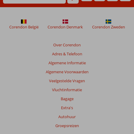
niet
meer
weergegeven
om
de
Corendon België
Corendon Denmark
Corendon Zweden
relevantie
van
de
Over Corendon
getoonde
Adres & Telefoon
beoordelingen
te
Algemene Informatie
garanderen.
Algemene Voorwaarden
Meer
info
Veelgestelde Vragen
over
Vluchtinformatie
onze
beoordelingen.
Bagage
Extra's
Totale
Autohuur
score
Groepsreizen
Gebaseerd