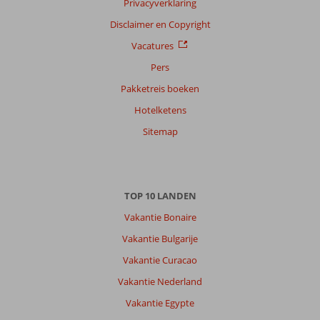
Privacyverklaring
Sorteren
op
Disclaimer en Copyright
datum (nieuw > oud)
Vacatures
Pers
Anoniem
9,0
Pakketreis boeken
Nederland
Hotelketens
Met groep
,
22 april 2026
Sitemap
Over
Ladies
TOP 10 LANDEN
Beach:
Vakantie Bonaire
We
vonden
Vakantie Bulgarije
Kusadasi
Vakantie Curacao
op
zich
Vakantie Nederland
niet
Vakantie Egypte
echt
een