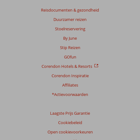
op:
15
Reisdocumenten & gezondheid
beoordelingen
Duurzamer reizen
Stoelreservering
Scoreverdeling
By June
Algemene indruk
9,1
Eten
7,7
Stip Reizen
Ligging
7,8
Kamers
8,7
Service
8,3
Kindvriendelijk
8,0
GOfun
Prijs/kwaliteit
8,3
Wifi kwaliteit
8,2
Corendon Hotels & Resorts
Corendon Inspiratie
Ervaringen
van
Affiliates
onze
klanten
*Actievoorwaarden
Taal
Nederlands (NL) (8)
Laagste Prijs Garantie
Filter
Cookiebeleid
reisgezelschap
Open cookievoorkeuren
Alle