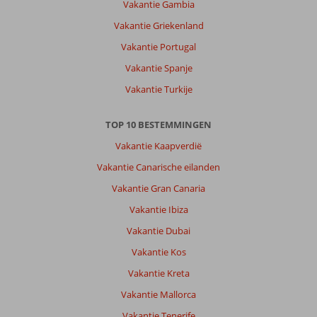
Vakantie Gambia
aanrader.
Vakantie Griekenland
Het
is
Vakantie Portugal
groot
Vakantie Spanje
en
massaal,
Vakantie Turkije
weinig
authentiek,
TOP 10 BESTEMMINGEN
maar
we
Vakantie Kaapverdië
hebben
Vakantie Canarische eilanden
een
auto
Vakantie Gran Canaria
gehuurd
Vakantie Ibiza
en
zijn
Vakantie Dubai
erop
Vakantie Kos
getrokken
om
Vakantie Kreta
wat
Vakantie Mallorca
van
de
Vakantie Tenerife