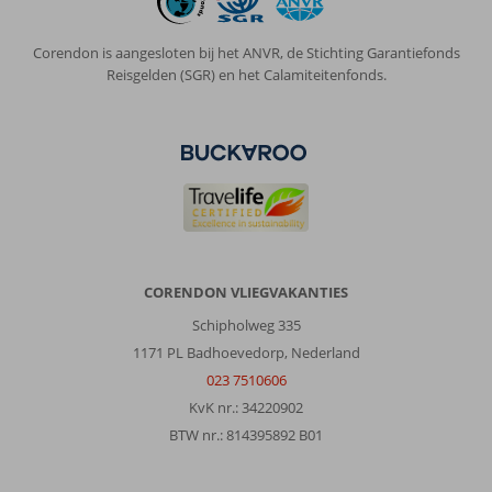
12
jaar.
Corendon is aangesloten bij het ANVR, de Stichting Garantiefonds
Het
Reisgelden (SGR) en het Calamiteitenfonds.
eten
goed
en
afwisselend,
tussendoor
heel
veel
mogelijkheden
om
wat
CORENDON VLIEGVAKANTIES
te
Schipholweg 335
snacken
of
1171 PL Badhoevedorp, Nederland
wat
023 7510606
lekkers
KvK nr.: 34220902
te
BTW nr.: 814395892 B01
halen.
Bedden
lagen