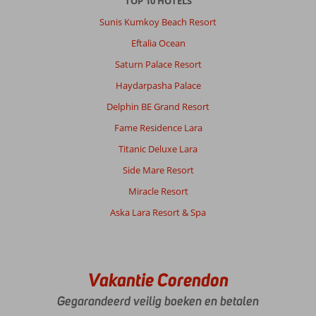
TOP 10 HOTELS
de
plaatselijke
Sunis Kumkoy Beach Resort
reisleiding.
Eftalia Ocean
Over
Saturn Palace Resort
Liberty
Haydarpasha Palace
Kusadasi:
Hotel
Delphin BE Grand Resort
Liberty
Fame Residence Lara
Kusadasi
was
Titanic Deluxe Lara
geweldig.
Side Mare Resort
We
hebben
Miracle Resort
enorm
Aska Lara Resort & Spa
genoten
met
onze
vriendengroep
en
Vakantie Corendon
kinderen
Gegarandeerd veilig boeken en betalen
van