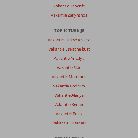
de
Vakantie Tenerife
omgeving
Vakantie Zakynthos
te
zien.
De
TOP 10 TURKIJE
jeepsafari
Vakantie Turkse Riviera
die
we
Vakantie Egeische kust
via
Vakantie Antalya
Corendon
boekten
Vakantie Side
viel
Vakantie Marmaris
erg
tegen
Vakantie Bodrum
maar
Vakantie Alanya
dit
is
Vakantie Kemer
goed
Vakantie Belek
en
snel
Vakantie Kusadasi
opgelost
door