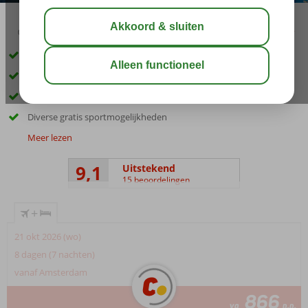
03:15
aug 31°
C
delen
bewaar
Met een privé strand
Diverse à-la-carte toprestaurants
Spa & Fitness faciliteiten
Diverse gratis sportmogelijkheden
Meer lezen
9,1
Uitstekend
15 beoordelingen
+
21 okt 2026 (wo)
8 dagen (7 nachten)
vanaf Amsterdam
866
va
p.p.