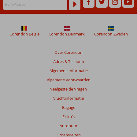
worden
niet
meer
weergegeven
om
de
Corendon België
Corendon Denmark
Corendon Zweden
relevantie
van
de
Over Corendon
getoonde
Adres & Telefoon
beoordelingen
te
Algemene Informatie
garanderen.
Algemene Voorwaarden
Meer
info
Veelgestelde Vragen
over
Vluchtinformatie
onze
beoordelingen.
Bagage
Extra's
Totale
Autohuur
score
Groepsreizen