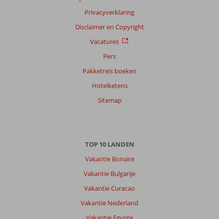
Privacyverklaring
Sorteren
op
Disclaimer en Copyright
datum (nieuw > oud)
Vacatures
Pers
Anoniem
9,0
Pakketreis boeken
Nederland
Hotelketens
Met groep
,
22 april 2026
Sitemap
Over
Ladies
TOP 10 LANDEN
Beach:
Vakantie Bonaire
We
vonden
Vakantie Bulgarije
Kusadasi
Vakantie Curacao
op
zich
Vakantie Nederland
niet
Vakantie Egypte
echt