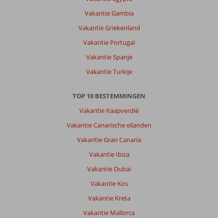
een
Vakantie Gambia
aanrader.
Vakantie Griekenland
Het
is
Vakantie Portugal
groot
Vakantie Spanje
en
massaal,
Vakantie Turkije
weinig
authentiek,
TOP 10 BESTEMMINGEN
maar
we
Vakantie Kaapverdië
hebben
Vakantie Canarische eilanden
een
auto
Vakantie Gran Canaria
gehuurd
Vakantie Ibiza
en
zijn
Vakantie Dubai
erop
Vakantie Kos
getrokken
om
Vakantie Kreta
wat
Vakantie Mallorca
van