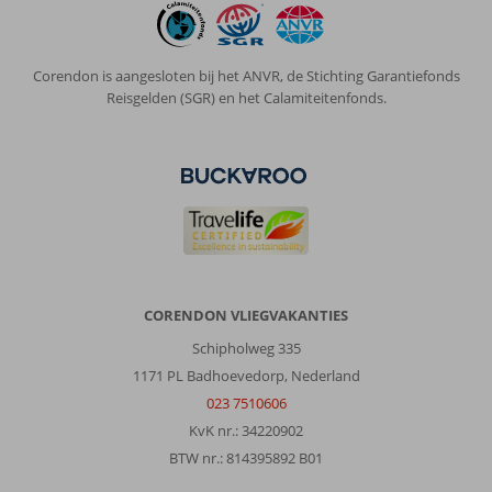
3
tot
12
jaar.
Corendon is aangesloten bij het ANVR, de Stichting Garantiefonds
Het
Reisgelden (SGR) en het Calamiteitenfonds.
eten
goed
en
afwisselend,
tussendoor
heel
veel
mogelijkheden
om
wat
CORENDON VLIEGVAKANTIES
te
Schipholweg 335
snacken
of
1171 PL Badhoevedorp, Nederland
wat
023 7510606
lekkers
KvK nr.: 34220902
te
BTW nr.: 814395892 B01
halen.
Bedden