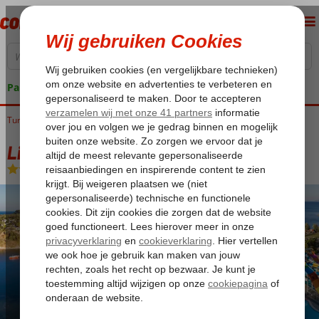
Pakketgarantie
Turkije
Home
Egeische kust
Kusadasi
Ladies Beach
Liberty Kusadasi
Liberty Kusadasi
Ultra All Inclusive
-
Hotel