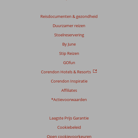
Gebaseerd
op:
15
Reisdocumenten & gezondheid
beoordelingen
Duurzamer reizen
Stoelreservering
Scoreverdeling
By June
Algemene indruk
9,1
Eten
7,7
Stip Reizen
Ligging
7,8
Kamers
8,7
Service
8,3
Kindvriendelijk
8,0
GOfun
Prijs/kwaliteit
8,3
Wifi kwaliteit
8,2
Corendon Hotels & Resorts
Corendon Inspiratie
Ervaringen
van
Affiliates
onze
klanten
*Actievoorwaarden
Taal
Nederlands (NL) (8)
Laagste Prijs Garantie
Filter
Cookiebeleid
reisgezelschap
Open cookievoorkeuren
Alle