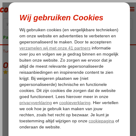
Pakketgarantie
Turkije
Home
Egeische kust
Fethiye
Ovacik
Orka Royal Hills
Orka Royal Hills
Logies
-
Appartement