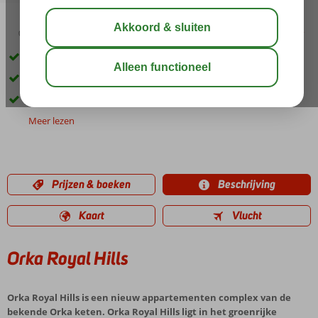
03:30
01:10
aug 33°
C
delen
bewaar
Luxe vakantiepark met appartementen
Uitzicht vallei Ovacik
Ruime moderne appartementen
Meer lezen
Prijzen & boeken
Beschrijving
Kaart
Vlucht
Orka Royal Hills
Orka Royal Hills is een nieuw appartementen complex van de
bekende Orka keten. Orka Royal Hills ligt in het groenrijke