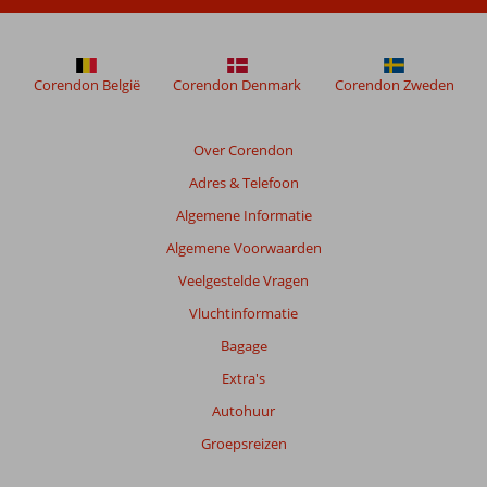
niet
meer
weergegeven
om
Corendon België
Corendon Denmark
Corendon Zweden
de
relevantie
van
Over Corendon
de
Adres & Telefoon
getoonde
beoordelingen
Algemene Informatie
te
Algemene Voorwaarden
garanderen.
Meer
Veelgestelde Vragen
info
Vluchtinformatie
over
onze
Bagage
beoordelingen.
Extra's
Autohuur
Groepsreizen