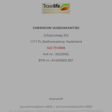
CORENDON VLIEGVAKANTIES
Schipholweg 335
1171 PL Badhoevedorp, Nederland
023 7510606
KvK nr.: 34220902
BTW nr.: 814395892 B01
TourWeb
©
accommodation-4000
| accommodationId=4000
NetMatch
nl | Accommodation | 380.0.0.13 | netm-web-ui-production-7f756f55dd-8d2r5