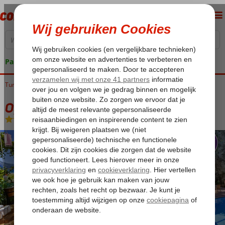
Pakketgarantie
Turkije
Home
Egeische kust
Fethiye
Oludeniz
Oyster Residence
Oyster Residence
Logies en ontbijt