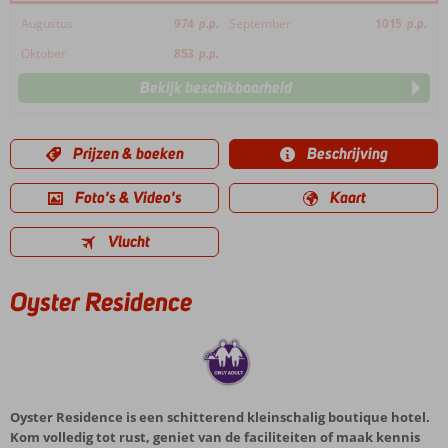
Augustus
974
p.p.
September
1015
p.p.
Oktober
853
p.p.
Bekijk beschikbaarheid
Prijzen & boeken
Beschrijving
Foto's & Video's
Kaart
Vlucht
Oyster Residence
Oyster Residence is een schitterend kleinschalig boutique hotel.
Kom volledig tot rust, geniet van de faciliteiten of maak kennis