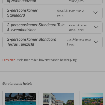
of zwembadzicht
max 2 pers.
2-persoonskamer
Geschikt voor max 2
Standaard
pers.
2-persoonskamer Standaard Tuin-
Geschikt voor
& zwembadzicht
max 2 pers.
2-persoonskamer Standaard
Geschikt voor max
Terras Tuinzicht
3 pers.
Lees hier
Disclaimer m.b.t. bovenstaande beschrijving.
De
beoordelingen
zijn
door
Gerelateerde hotels
onze
klanten
geschreven
na