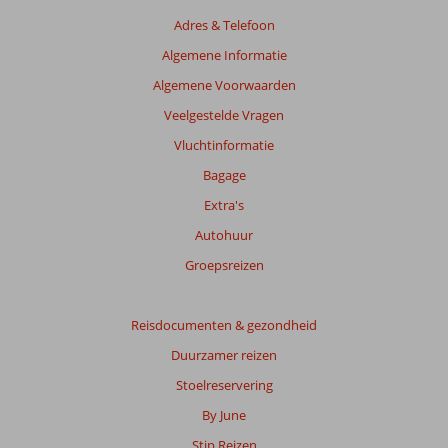
getoonde
Adres & Telefoon
beoordelingen
te
Algemene Informatie
garanderen.
Algemene Voorwaarden
Meer
info
Veelgestelde Vragen
over
Vluchtinformatie
onze
beoordelingen.
Bagage
Extra's
Autohuur
Groepsreizen
Reisdocumenten & gezondheid
Duurzamer reizen
Stoelreservering
By June
Stip Reizen