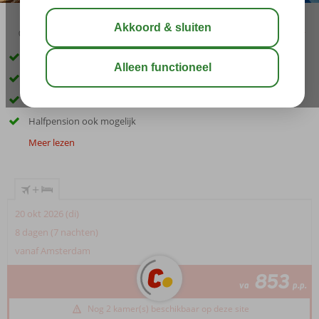
03:30
01:30
aug 33°
C
delen
bewaar
Only Adult hotel; min. leeftijd 14 jaar
Schitterend kleinschalig boutique hotel
Direct aan het strand en in het centrum
Halfpension ook mogelijk
Meer lezen
+
20 okt 2026 (di)
8 dagen (7 nachten)
vanaf Amsterdam
853
va
p.p.
Nog 2 kamer(s) beschikbaar op deze site