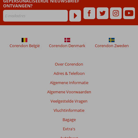
GEPERSONALISEERDE NIEUWSBRIEF
48
ONTVANGEN?
maanden
worden
niet
meer
weergegeven
om
de
Corendon België
Corendon Denmark
Corendon Zweden
relevantie
van
de
Over Corendon
getoonde
Adres & Telefoon
beoordelingen
te
Algemene Informatie
garanderen.
Algemene Voorwaarden
Meer
info
Veelgestelde Vragen
over
Vluchtinformatie
onze
beoordelingen.
Bagage
Extra's