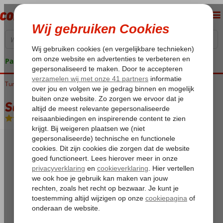
Pakketgarantie
Turkije
Home
Egeische kust
Fethiye
Calis
Seastar Appartementen
Seastar Appartementen
Logies
-
Aparthotel