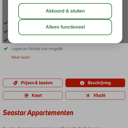
03:30
01:00
aug 33°
C
delen
bewaar
Kleinschalig appartementencomplex
Wordt gerund door een gastvrije Turkse familie
Op loopafstand van het strand en het centrum
Logies en Ontbijt ook mogelijk
Meer lezen
Prijzen & boeken
Beschrijving
Kaart
Vlucht
Seastar Appartementen