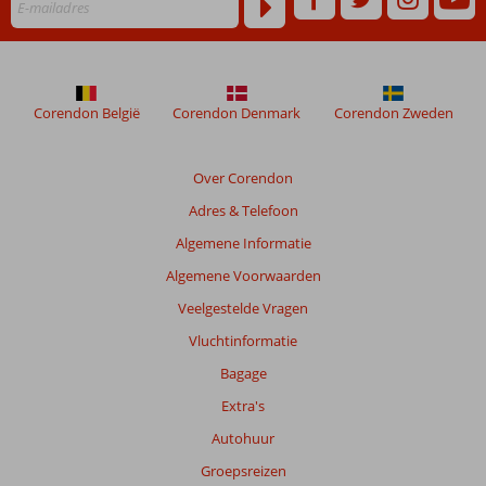
niet
meer
weergegeven
om
de
Corendon België
Corendon Denmark
Corendon Zweden
relevantie
van
de
Over Corendon
getoonde
Adres & Telefoon
beoordelingen
te
Algemene Informatie
garanderen.
Algemene Voorwaarden
Meer
info
Veelgestelde Vragen
over
Vluchtinformatie
onze
beoordelingen.
Bagage
Extra's
Autohuur
Groepsreizen