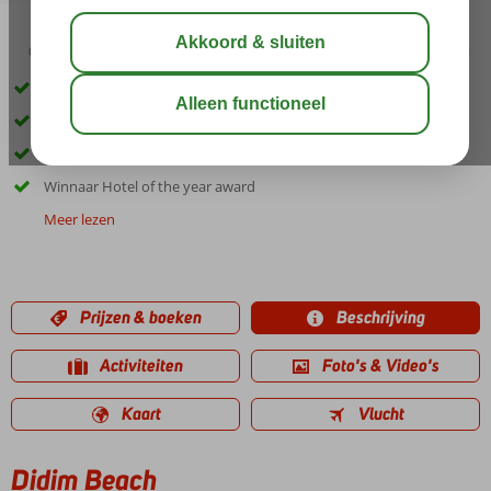
03:30
01:20
aug 31°
C
delen
bewaar
Gelegen in een baai en direct aan het strand
Zwembad met glijbanen
Heerlijk Spa en Wellness Center
Winnaar Hotel of the year award
Meer lezen
Prijzen & boeken
Beschrijving
Activiteiten
Foto's & Video's
Kaart
Vlucht
Didim Beach