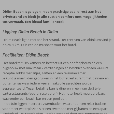
Didim Beach is gelegen in een prachtige baai direct aan het
privéstrand en biedt je alle rust en comfort met mogelijkheden
tot vermaak. Een ideaal familiehotel!
Ligging: Didim Beach in Didim
Didim Beach ligt direct aan het strand. Het centrum van Altinkum vind je
op ca. 1 km. Er is een dolmushalte voor het hotel.
Faciliteiten: Didim Beach
Het hotel telt 385 kamers en bestaat uit een hoofdgebouw en een
bijgebouw met maximaal 7 verdiepingen en beschikt over een 24-uurs
receptie, lobby met zitjes, 4 liften en een televisiekamer.
Je kunt je maaltijden gebruiken in het buffetrestaurant met binnen- en
buitenterras waar iedere keer smaakvolle gerechten worden
gepresenteerd. Tegen betaling kun je dineren in één van de 3 à-la-
carterestaurants (vooraf reserveren). Het hotel heeft meerdere bars,
waaronder een beach bar en een pool bar.
In de tuin liggen meerdere zwembaden, waaronder een relax bad, en
voor meer waterplezier is er een zwembad met glijbanen en een apart
kinderbad. De zwembaden worden omringd door een zonneterras en