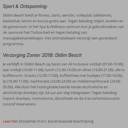
Sport & Ontspanning:
Didim Beach biedt je fitness, darts, aerobic, volleybal, tafeltennis,
basketbal, tennis en boccia gratis aan. Tegen betaling: biljart, bowlen en
de gameroom. In het Spa & Wellness centrum kun je gebruikmaken van
de sauna en het Turkse bad en tegen betaling van
massagebehandelingen. Het animatieteam verzorgt een gevarieerd
programma.
Verzorging Zomer 2018: Didim Beach
Je verblijft in Didim Beach op basis van All Inclusive: ontbijt (07.00-10.00),
laat ontbijt (10.00-11.00), lunch (12.30-14.00) en diner (19.00-21.00), alle in
buffetvorm. Snacks (12.00-17.00), koffie/thee met koekjes (17.00-18.00),
ijs (16.00-17.00), nachtsnack (23.00-24.00) en middernachtsnack (24.00-
05.00). Alle door het hotel geselecteerde lokale alcoholische en
alcoholvrije drankjes zijn 24 uur per dag inbegrepen. Tegen betaling:
import drankjes, roomservice, discotheek en de à-la-carterestaurants
(vooraf reserveren).
Lees hier
Disclaimer m.b.t. bovenstaande beschrijving.