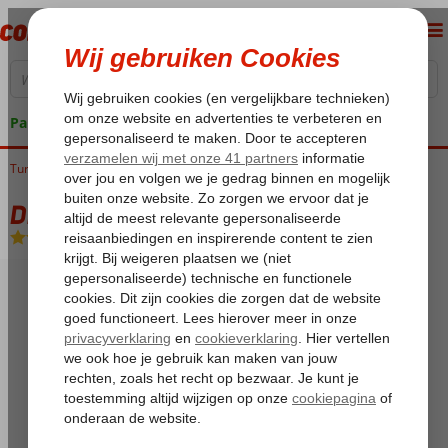
Pakketgarantie
Turkije
Home
Egeische kust
Didim
Didim-Centrum
Didim Beach
Didim Beach
All Inclusive
-
Hotel