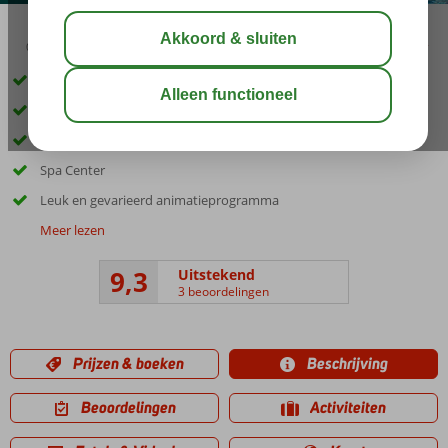
03:30
aug 31°
C
delen
bewaar
Accommodatie met een GSTC erkend duurzaamheidscertificaat
Direct aan het privéstrand
3 à-la-carterestaurants
Spa Center
Leuk en gevarieerd animatieprogramma
Meer lezen
9,3
Uitstekend
3 beoordelingen
Prijzen & boeken
Beschrijving
Beoordelingen
Activiteiten