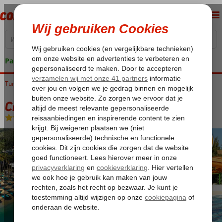
Pakketgarantie
Turkije
Home
Egeische kust
Bodrum
Guvercinlik
Crystal Green Bay
Crystal Green Bay
Ultra All Inclusive
-
Hotel