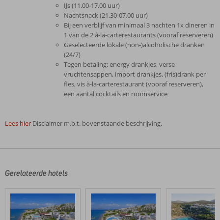
IJs (11.00-17.00 uur)
Nachtsnack (21.30-07.00 uur)
Bij een verblijf van minimaal 3 nachten 1x dineren in
1 van de 2 à-la-carterestaurants (vooraf reserveren)
Geselecteerde lokale (non-)alcoholische dranken
(24/7)
Tegen betaling: energy drankjes, verse
vruchtensappen, import drankjes, (fris)drank per
fles, vis à-la-carterestaurant (vooraf reserveren),
een aantal cocktails en roomservice
Lees hier
Disclaimer m.b.t. bovenstaande beschrijving.
De
beoordelingen
zijn
door
Gerelateerde hotels
onze
klanten
geschreven
na