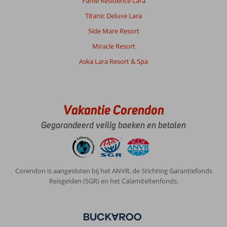
Fame Residence Lara
en
de
Titanic Deluxe Lara
accomedatie
Side Mare Resort
was
verbeterd
Miracle Resort
ook
Aska Lara Resort & Spa
ideaal
voor
kleine
kinderen
gezien
Vakantie Corendon
de
voorzieningen
Gegarandeerd veilig boeken en betalen
Over
Crystal
Green
Corendon is aangesloten bij het ANVR, de Stichting Garantiefonds
Bay:
Reisgelden (SGR) en het Calamiteitenfonds.
Helemaal
top
ik
was