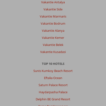
Vakantie Antalya
Algemene indruk
10
Eten
-
Vakantie Side
Ligging
10
Kamers
9
Vakantie Marmaris
Service
10
Kindvriendelijk
-
Prijs/kwaliteit
9
Wifi kwaliteit
Vakantie Bodrum
9
Vakantie Alanya
Vakantie Kemer
John
8,0
Nederland
Vakantie Belek
Met vrienden
,
Vakantie Kusadasi
21 september 2022
TOP 10 HOTELS
Over
Sunis Kumkoy Beach Resort
Guvercinlik:
Eftalia Ocean
Was
er
Saturn Palace Resort
voor
Haydarpasha Palace
de
2e
Delphin BE Grand Resort
keer