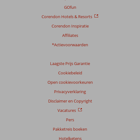
Ligging
9,3
Kamers
7,7
GOfun
Service
9,0
Kindvriendelijk
-
Corendon Hotels & Resorts
Prijs/kwaliteit
9,3
Wifi kwaliteit
9,0
Corendon Inspiratie
Ervaringen
Affiliates
van
onze
*Actievoorwaarden
klanten
Taal
Laagste Prijs Garantie
Nederlands (NL) (3)
Cookiebeleid
Filter
reisgezelschap
Open cookievoorkeuren
Alle
Privacyverklaring
Sorteren
Disclaimer en Copyright
op
Vacatures
datum (nieuw > oud)
Pers
Pakketreis boeken
Theophilus
10
Hotelketens
Nederland