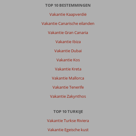
TOP 10 BESTEMMINGEN
Crystal
Green
Vakantie Kaapverdië
Bay:
Vakantie Canarische eilanden
Crystal
Green
Vakantie Gran Canaria
Bay
Vakantie Ibiza
is
een
Vakantie Dubai
goed
Vakantie Kos
verzorgd
complex.
Vakantie Kreta
Kamers
Vakantie Mallorca
en
bedden
Vakantie Tenerife
zijn
Vakantie Zakynthos
goed
.
Personeel
TOP 10 TURKIJE
is
Vakantie Turkse Riviera
vriendelijk.
Heerlijk
Vakantie Egeische kust
gegeten.