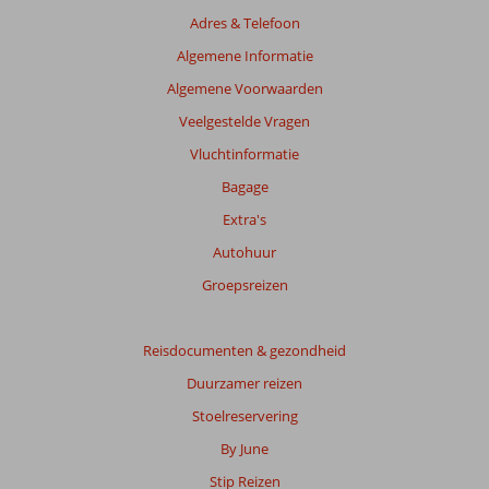
de
Adres & Telefoon
getoonde
beoordelingen
Algemene Informatie
te
Algemene Voorwaarden
garanderen.
Meer
Veelgestelde Vragen
info
Vluchtinformatie
over
onze
Bagage
beoordelingen.
Extra's
Autohuur
Totale
score
Groepsreizen
Gebaseerd
op:
Reisdocumenten & gezondheid
3
Duurzamer reizen
beoordelingen
Stoelreservering
By June
Scoreverdeling
Stip Reizen
Algemene indruk
9,3
Eten
8,0