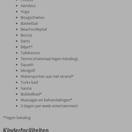
Aerobics
Yoga
Boogschieten
Basketbal
Beachvolleybal
Boccia
Darts
Biljart*
Tafeltennis
Tennis (materiaal tegen betaling)
Squash
Minigolf
Watersporten aan het strand*
Turks bad
Sauna
Bubbelbad*
Massages en behandelingen*
3 dagen per week entertainment
*Tegen betaling
Kinderfaciliteiten