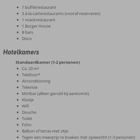
1 buffetrestaurant
3 à-la-carterestaurants (vooraf reserveren)
1 snackrestaurant
1 Burger House
8 bars
Disco
Hotelkamers
Standaardkamer (1-2 personen)
Ca. 20 m²
Telefoon*
Airconditioning
Televisie
Minibar (alleen gevuld bij aankomst)
Kluisje
Wifi
Douche
Toilet
Föhn
Balkon of terras met zitje
Tegen een meerprijs te boeken met zijzeezicht (1-3 personen)