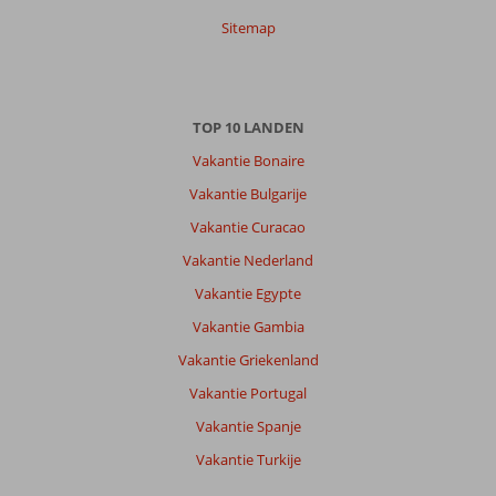
Met partner
Sitemap
,
28 mei 2023
TOP 10 LANDEN
Over
Guvercinlik:
Vakantie Bonaire
Niets
Vakantie Bulgarije
mis
Vakantie Curacao
met
de
Vakantie Nederland
bestemming
Vakantie Egypte
heerlijk
strand
Vakantie Gambia
en
Vakantie Griekenland
mooie
omgeving
Vakantie Portugal
om
Vakantie Spanje
te
wandelen
Vakantie Turkije
Over