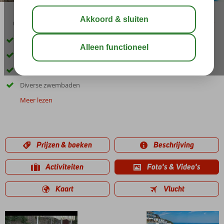
03:30
aug 31°
C
delen
bewaar
Zeer geschikt voor families met kinderen
Nederlandstalige miniclub
Veel sport, ontspanning en vermaak
Diverse zwembaden
Meer lezen
Prijzen & boeken
Beschrijving
Activiteiten
Foto's & Video's
Kaart
Vlucht