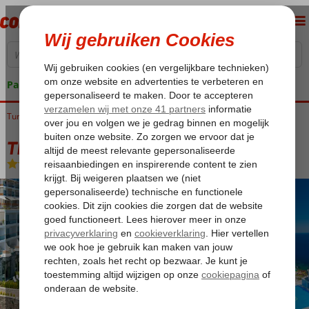
Pakketgarantie
Turkije
Home
Egeische kust
Bodrum
Gundogan
The Blue Bosphorus
The Blue Bosphorus
All Inclusive
-
Hotel