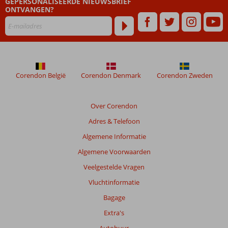
GEPERSONALISEERDE NIEUWSBRIEF
dan
ONTVANGEN?
48
maanden
worden
niet
meer
weergegeven
om
Corendon België
Corendon Denmark
Corendon Zweden
de
relevantie
van
Over Corendon
de
Adres & Telefoon
getoonde
beoordelingen
Algemene Informatie
te
Algemene Voorwaarden
garanderen.
Meer
Veelgestelde Vragen
info
Vluchtinformatie
over
onze
Bagage
beoordelingen.
Extra's