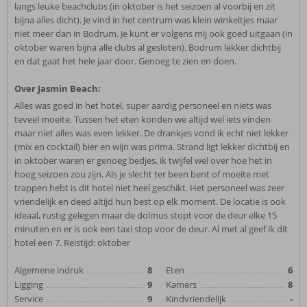
langs leuke beachclubs (in oktober is het seizoen al voorbij en zit
bijna alles dicht). Je vind in het centrum was klein winkeltjes maar
niet meer dan in Bodrum. Je kunt er volgens mij ook goed uitgaan (in
oktober waren bijna alle clubs al gesloten). Bodrum lekker dichtbij
en dat gaat het hele jaar door. Genoeg te zien en doen.
Over Jasmin Beach:
Alles was goed in het hotel, super aardig personeel en niets was
teveel moeite. Tussen het eten konden we altijd wel iets vinden
maar niet alles was even lekker. De drankjes vond ik echt niet lekker
(mix en cocktail) bier en wijn was prima. Strand ligt lekker dichtbij en
in oktober waren er genoeg bedjes, ik twijfel wel over hoe het in
hoog seizoen zou zijn. Als je slecht ter been bent of moeite met
trappen hebt is dit hotel niet heel geschikt. Het personeel was zeer
vriendelijk en deed altijd hun best op elk moment. De locatie is ook
ideaal, rustig gelegen maar de dolmus stopt voor de deur elke 15
minuten en er is ook een taxi stop voor de deur. Al met al geef ik dit
hotel een 7. Reistijd: oktober
Algemene indruk
8
Eten
6
Ligging
9
Kamers
8
Service
9
Kindvriendelijk
-