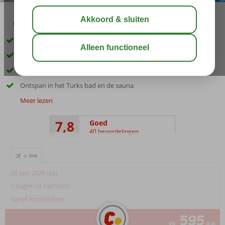
03:30
aug 31°
C
delen
bewaar
Vlak bij het strand en Gumbet
Het hotel is gelegen in een prachtige tuin
Zwembaden, glijbanen en apart kinderbad
Ontspan in het Turks bad en de sauna
Meer lezen
7,8
Goed
40 beoordelingen
+
26 sep 2026 (za)
5 dagen (4 nachten)
vanaf Amsterdam
595
va
p.p.