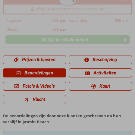
Nog 2 kamer(s) beschikbaar op deze site
Augustus
702
p.p.
September
595
p.p.
Oktober
581
p.p.
Bekijk beschikbaarheid
Prijzen & boeken
Beschrijving
Beoordelingen
Activiteiten
Foto's & Video's
Kaart
Vlucht
De beoordelingen zijn door onze klanten geschreven na hun
verblijf in Jasmin Beach