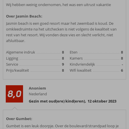
Wij hebben weinig ondernomen, het was een uitrust vakantie
Over Jasmin Beach:
Jasmin beach is een goed resort maar het zwembad is koud. De
omkleedruimte na het uitchecken is niet volgens de kwaliteit van
rest van het resort. Wij vonden deze vies en slecht verlicht, niet
afsluitbaar.
Algemene indruk
8
Eten
8
Ligging
8
Kamers
8
Service
9
Kindvriendelijk
-
Prijs/kwaliteit
8
Wifi kwaliteit
6
Anoniem
8,0
Nederland
Gezin met oud(ere) kind(eren)
,
12 oktober 2023
Over Gumbet:
Gumbet is een leuk doorpje. Over de boulevard/strandpad loop je