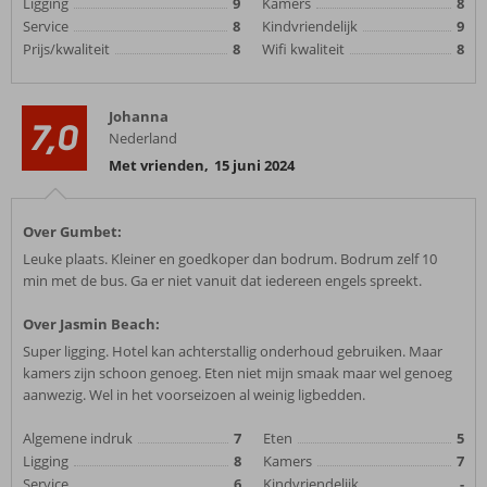
Ligging
9
Kamers
8
Service
8
Kindvriendelijk
9
Prijs/kwaliteit
8
Wifi kwaliteit
8
Johanna
7,0
Nederland
Met vrienden
,
15 juni 2024
Over Gumbet:
Leuke plaats. Kleiner en goedkoper dan bodrum. Bodrum zelf 10
min met de bus. Ga er niet vanuit dat iedereen engels spreekt.
Over Jasmin Beach:
Super ligging. Hotel kan achterstallig onderhoud gebruiken. Maar
kamers zijn schoon genoeg. Eten niet mijn smaak maar wel genoeg
aanwezig. Wel in het voorseizoen al weinig ligbedden.
Algemene indruk
7
Eten
5
Ligging
8
Kamers
7
Service
6
Kindvriendelijk
-