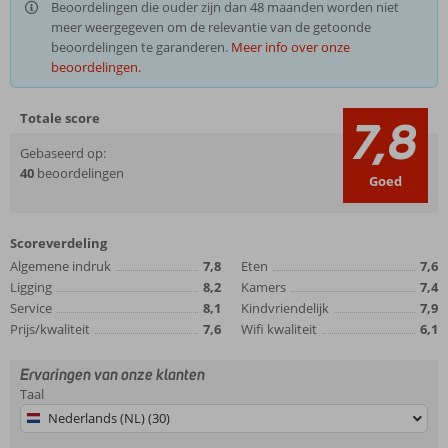
Beoordelingen die ouder zijn dan 48 maanden worden niet
meer weergegeven om de relevantie van de getoonde
beoordelingen te garanderen.
Meer info over onze
beoordelingen.
Totale score
7,8
Gebaseerd op:
40
beoordelingen
Goed
Scoreverdeling
Algemene indruk
7,8
Eten
7,6
Ligging
8,2
Kamers
7,4
Service
8,1
Kindvriendelijk
7,9
Prijs/kwaliteit
7,6
Wifi kwaliteit
6,1
Ervaringen van onze klanten
Taal
Nederlands (NL) (30)