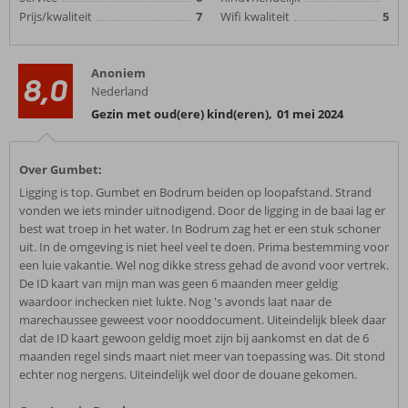
Prijs/kwaliteit
7
Wifi kwaliteit
5
Anoniem
8,0
Nederland
Gezin met oud(ere) kind(eren)
,
01 mei 2024
Over Gumbet:
Ligging is top. Gumbet en Bodrum beiden op loopafstand. Strand
vonden we iets minder uitnodigend. Door de ligging in de baai lag er
best wat troep in het water. In Bodrum zag het er een stuk schoner
uit. In de omgeving is niet heel veel te doen. Prima bestemming voor
een luie vakantie. Wel nog dikke stress gehad de avond voor vertrek.
De ID kaart van mijn man was geen 6 maanden meer geldig
waardoor inchecken niet lukte. Nog 's avonds laat naar de
marechaussee geweest voor nooddocument. Uiteindelijk bleek daar
dat de ID kaart gewoon geldig moet zijn bij aankomst en dat de 6
maanden regel sinds maart niet meer van toepassing was. Dit stond
echter nog nergens. Uiteindelijk wel door de douane gekomen.