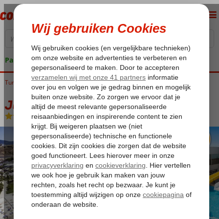
Pakketgarantie
Turkije
Home
Egeische kust
Bodrum
Gumbet
Jasmin Beach
Jasmin Beach
All Inclusive
-
Hotel