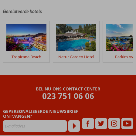
Gerelateerde hotels
Tropicana Beach
Natur Garden Hotel
Parkim Aya
BEL NU ONS CONTACT CENTER
023 751 06 06
GEPERSONALISEERDE NIEUWSBRIEF
ONTVANGEN?