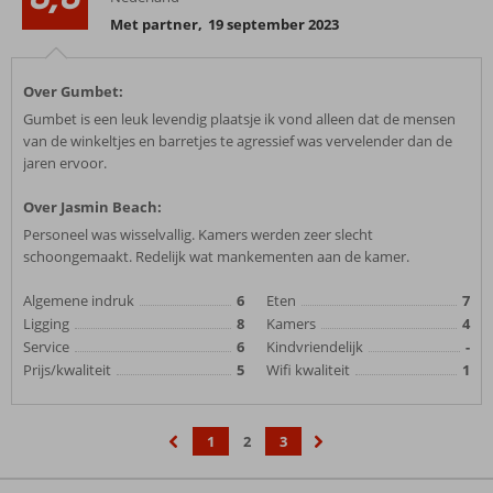
Met partner
,
19 september 2023
Over Gumbet:
Gumbet is een leuk levendig plaatsje ik vond alleen dat de mensen
van de winkeltjes en barretjes te agressief was vervelender dan de
jaren ervoor.
Over Jasmin Beach:
Personeel was wisselvallig. Kamers werden zeer slecht
schoongemaakt. Redelijk wat mankementen aan de kamer.
Algemene indruk
6
Eten
7
Ligging
8
Kamers
4
Service
6
Kindvriendelijk
-
Prijs/kwaliteit
5
Wifi kwaliteit
1
1
2
3
‹
›