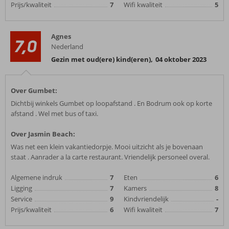
Prijs/kwaliteit
7
Wifi kwaliteit
5
Agnes
7,0
Nederland
Gezin met oud(ere) kind(eren)
,
04 oktober 2023
Over Gumbet:
Dichtbij winkels Gumbet op loopafstand . En Bodrum ook op korte
afstand . Wel met bus of taxi.
Over Jasmin Beach:
Was net een klein vakantiedorpje. Mooi uitzicht als je bovenaan
staat . Aanrader a la carte restaurant. Vriendelijk personeel overal.
Algemene indruk
7
Eten
6
Ligging
7
Kamers
8
Service
9
Kindvriendelijk
-
Prijs/kwaliteit
6
Wifi kwaliteit
7