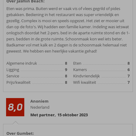
Over Jasmin Beach:
Eten was prima. Buiten werd er vaak vis of vlees gegrild of pides
gebakken. Bediening in het restaurant was super vriendelijk en
gezellig. Complex is mooi en speels opgezet. Het ziet er mooier uit
dan op de foto's. Wij hadden een familie kamer. Indeling was ietswat
onlogisch doordat het 2-pers. bed in de aparte ruimte stond en de 1-
pers. bedden in de grote ruimte. Schoonmaak kon wel iets beter.
Badkamer vol met kalk en 2 dagen is de schoonmaak helemaal niet
geweest. We hebben een heerlijke vakantie gehad!
Algemene indruk
8
Eten
8
Ligging
9
Kamers
6
Service
8
Kindvriendelijk
7
Prijs/kwaliteit
8
Wifi kwaliteit
7
Anoniem
8,0
Nederland
Met partner
,
15 oktober 2023
Over Gumbet: