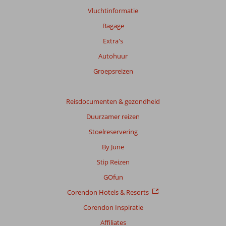
info
Vluchtinformatie
over
onze
Bagage
beoordelingen.
Extra's
Autohuur
Groepsreizen
Reisdocumenten & gezondheid
Duurzamer reizen
Stoelreservering
By June
Stip Reizen
GOfun
Corendon Hotels & Resorts
Corendon Inspiratie
Affiliates