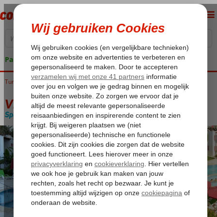
Pakketgarantie
Turkije
Home
Egeische kust
Bodrum
Bitez
Villa Nergiz Apart
Villa Nergiz Apart
Special category
Logies
-
Aparthotel