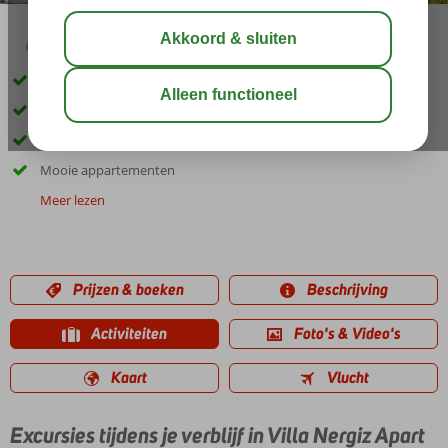
03:30
aug 31°
C
delen
bewaar
Gelegen in Bitez
Dicht bij een privéstrand
Heerlijk zwembad
Mooie appartementen
Meer lezen
Prijzen & boeken
Beschrijving
Activiteiten
Foto's & Video's
Kaart
Vlucht
Excursies tijdens je verblijf in Villa Nergiz Apart