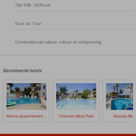
Tijd: 9.00 - 16.00 uur
Duur: ca. 7 uur
Combinatie van natuur, cultuur en ontspanning
De
beoordelingen
zijn
door
Gerelateerde hotels
onze
klanten
geschreven
na
hun
verblijf
in
Merve Appartementen
Toloman Bitez Park
Maxsea Bea
Villa
Nergiz
Apart