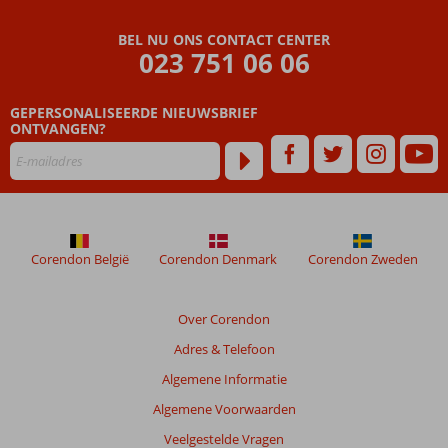
Beoordelingen
BEL NU ONS CONTACT CENTER
die
023 751 06 06
ouder
zijn
GEPERSONALISEERDE NIEUWSBRIEF
dan
ONTVANGEN?
48
maanden
worden
niet
meer
weergegeven
om
Corendon België
Corendon Denmark
Corendon Zweden
de
relevantie
van
Over Corendon
de
Adres & Telefoon
getoonde
beoordelingen
Algemene Informatie
te
Algemene Voorwaarden
garanderen.
Meer
Veelgestelde Vragen