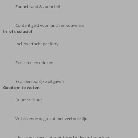
Zonnebrand & zonnebril
Contant geld voor lunch en souvenirs
In- of exclusief
Incl. overtocht per ferry
Excl. eten en drinken
Excl. persoonlijke uitgaven
Goed om te weten
Duur: ca. 9 uur
Vrijblijvende dagtocht met veel vrije tijd
Ideaal om in één vakantie twee landen te bezoeken