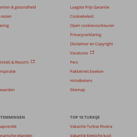
enten & gezondheid
Laagste Prijs Garantie
reizen
Cookiebeleid
ering
Open cookievoorkeuren
Privacyverklaring
Disclaimer en Copyright
Vacatures
otels & Resorts
Pers
nspiratie
Pakketreis boeken
Hotelketens
waarden
Sitemap
ESTEMMINGEN
TOP 10 TURKIJE
aapverdië
Vakantie Turkse Riviera
narische eilanden
Vakantie Egeische kust