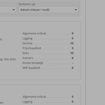
Sorteren op
datum (nieuw > oud)
Algemene indruk
9
Ligging
9
ht
Service
10
Prijs/kwaliteit
9
Eten
10
Kamers
8
ng. Het eten
Kindvriendelijk
-
Wifi kwaliteit
8
Algemene indruk
9
Ligging
9
aan.