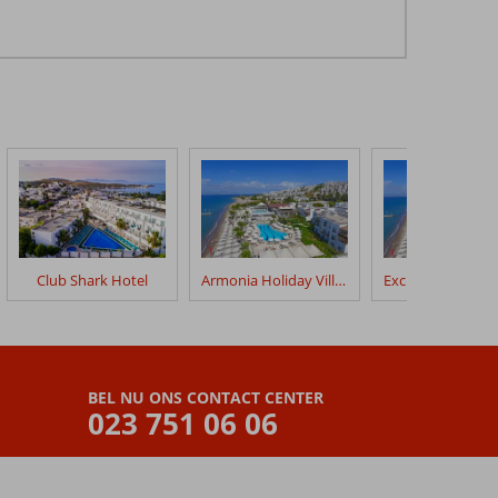
Club Shark Hotel
Armonia Holiday Village
BEL NU ONS CONTACT CENTER
023 751 06 06