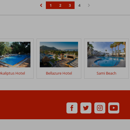
1
2
3
4
‹
›
kaliptus Hotel
Bellazure Hotel
Sami Beach