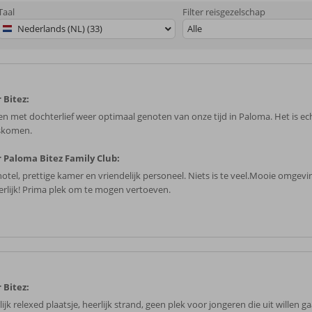
Taal
Filter reisgezelschap
Nederlands (NL) (33)
Alle
 Bitez:
n met dochterlief weer optimaal genoten van onze tijd in Paloma. Het is ec
skomen.
 Paloma Bitez Family Club:
hotel, prettige kamer en vriendelijk personeel. Niets is te veel.Mooie omgevi
eerlijk! Prima plek om te mogen vertoeven.
 Bitez:
ijk relexed plaatsje, heerlijk strand, geen plek voor jongeren die uit willen g