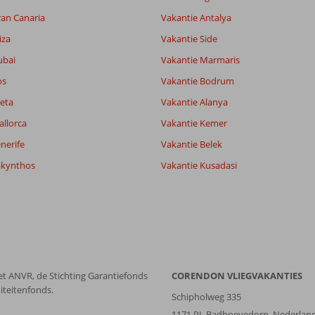
ran Canaria
Vakantie Antalya
iza
Vakantie Side
ubai
Vakantie Marmaris
os
Vakantie Bodrum
eta
Vakantie Alanya
allorca
Vakantie Kemer
nerife
Vakantie Belek
akynthos
Vakantie Kusadasi
et ANVR, de Stichting Garantiefonds
CORENDON VLIEGVAKANTIES
iteitenfonds.
Schipholweg 335
1171 PL Badhoevedorp, Nederlan