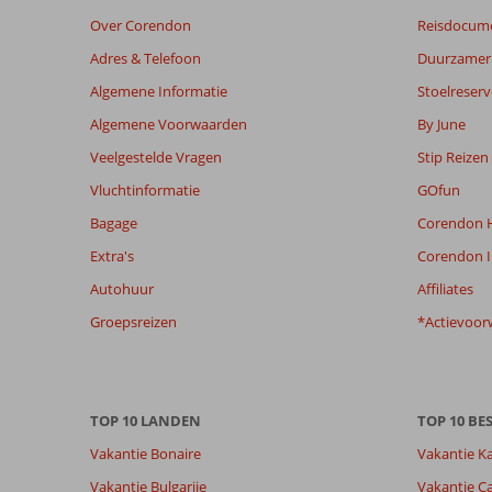
Over Corendon
Reisdocum
Adres & Telefoon
Duurzamer 
Algemene Informatie
Stoelreserv
Algemene Voorwaarden
By June
Veelgestelde Vragen
Stip Reizen
Vluchtinformatie
GOfun
Bagage
Corendon H
Extra's
Corendon I
Autohuur
Affiliates
Groepsreizen
*Actievoor
TOP 10 LANDEN
TOP 10 B
Vakantie Bonaire
Vakantie K
Vakantie Bulgarije
Vakantie Ca