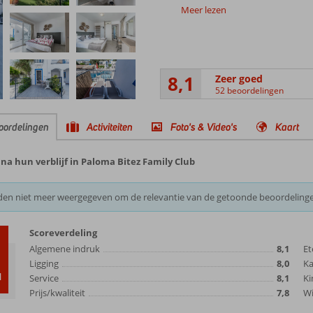
Meer lezen
8,1
Zeer goed
52 beoordelingen
oordelingen
Activiteiten
Foto's & Video's
Kaart
na hun verblijf in Paloma Bitez Family Club
den niet meer weergegeven om de relevantie van de getoonde beoordeling
Scoreverdeling
Algemene indruk
8,1
Et
Ligging
8,0
K
d
Service
8,1
Ki
Prijs/kwaliteit
7,8
Wi