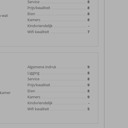
Service
8
Prijs/kwaliteit
8
Eten
8
n wat
Kamers
8
Kindvriendelijk
-
Wifi kwaliteit
7
Algemene indruk
9
Ligging
8
Service
8
Prijs/kwaliteit
9
Eten
8
 kamer
Kamers
9
Kindvriendelijk
-
Wifi kwaliteit
5