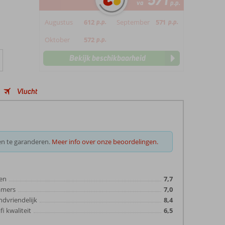
571
va
p.p.
Augustus
612
p.p.
September
571
p.p.
Oktober
572
p.p.
Bekijk beschikbaarheid
Vlucht
en te garanderen.
Meer info over onze beoordelingen.
en
7,7
amers
7,0
ndvriendelijk
8,4
fi kwaliteit
6,5