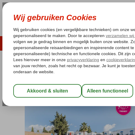
LAST MINUTE
ZOMER 2026
ZONVAKA
Pakketgarantie
Laagsteprijsgarantie*
Gratis
Turkije
Home
Egeische kust
Bodrum
Bitez
Paloma Bitez Family 
Paloma Bitez Family Club
All Inclusive
-
Hotel