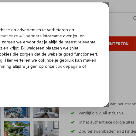
NTIE
VERRE REIZEN
ALL INCLUSIVE
WINTERZON
 annuleren*
Club
Op ca. 200 meter van het stran
Verblijf o.b.v. All Inclusive
In het authentieke dorpje Bitez
2 buitenzwembaden en 2 kinde