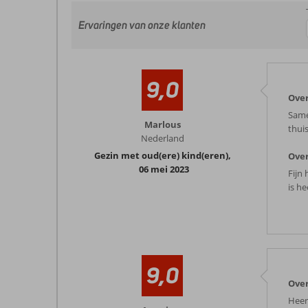
Ervaringen van onze klanten
9,0
Over
Same
Marlous
thui
Nederland
Gezin met oud(ere) kind(eren)
,
Over
06 mei 2023
Fijn 
is h
9,0
Over
Heerl