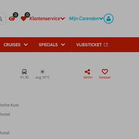
REGISTREER
CONTACT
0
0
Klantenservice
Mijn Corendon
CRUISES
SPECIALS
VLIEGTICKET
01:30
aug 33°
C
delen
bewaar
eïsche Kust
 hotel
nhotel