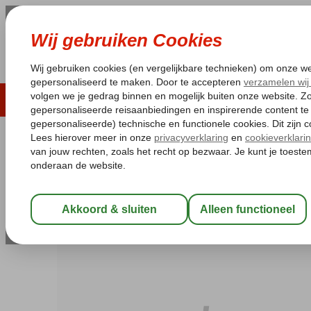
LAST MINUTE
ZOMER 2026
ZONVAKA
Pakketgarantie
Laagsteprijsgarantie*
Gratis
Turkije
Home
Egeische kust
Blue Cruises
Blue Cruises Marmaris
Blue Cruise & Grand Faros
Zie beschrijving