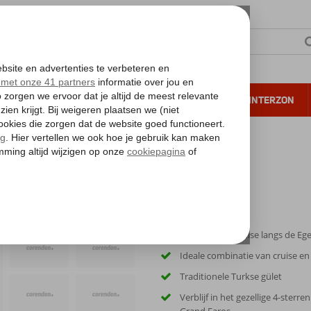
NTIE
VERRE REIZEN
ALL INCLUSIVE
WINTERZON
 annuleren*
Blue Cruise & Grand Faros
Schitterende cruise langs de Eg
Ideale combinatie van cruise en
Traditionele Turkse gület
Verblijf in het gezellige 4-sterre