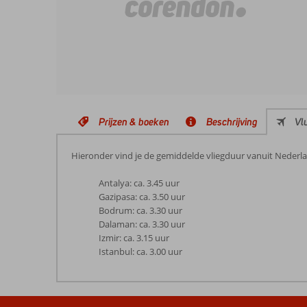
Prijzen & boeken
Beschrijving
Vl
Hieronder vind je de gemiddelde vliegduur vanuit Nederland
Antalya: ca. 3.45 uur
Gazipasa: ca. 3.50 uur
Bodrum: ca. 3.30 uur
Dalaman: ca. 3.30 uur
Izmir: ca. 3.15 uur
Istanbul: ca. 3.00 uur
De
beoordelingen
zijn