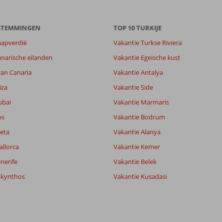
ESTEMMINGEN
TOP 10 TURKIJE
aapverdië
Vakantie Turkse Riviera
narische eilanden
Vakantie Egeische kust
ran Canaria
Vakantie Antalya
iza
Vakantie Side
ubai
Vakantie Marmaris
os
Vakantie Bodrum
eta
Vakantie Alanya
allorca
Vakantie Kemer
nerife
Vakantie Belek
akynthos
Vakantie Kusadasi