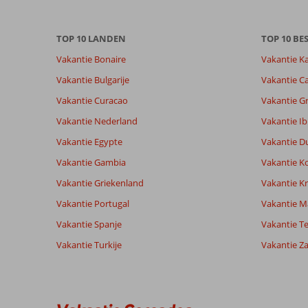
niet
meer
weergegeven
TOP 10 LANDEN
TOP 10 B
om
Vakantie Bonaire
Vakantie K
de
relevantie
Vakantie Bulgarije
Vakantie Ca
van
Vakantie Curacao
Vakantie G
de
getoonde
Vakantie Nederland
Vakantie Ib
beoordelingen
Vakantie Egypte
Vakantie D
te
garanderen.
Vakantie Gambia
Vakantie K
Meer
Vakantie Griekenland
Vakantie Kr
info
over
Vakantie Portugal
Vakantie M
onze
Vakantie Spanje
Vakantie Te
beoordelingen.
Vakantie Turkije
Vakantie Z