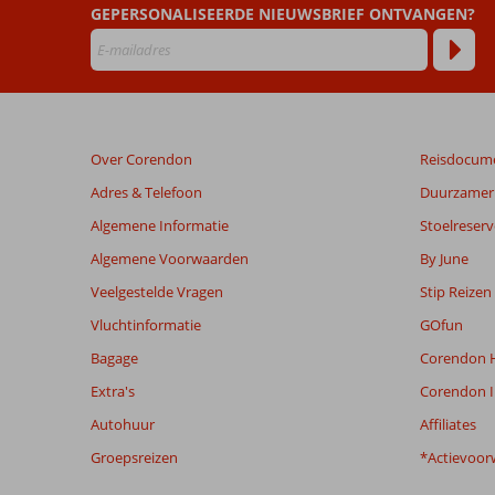
GEPERSONALISEERDE NIEUWSBRIEF ONTVANGEN?
door
onze
klanten
geschreven
na
hun
verblijf
Over Corendon
Reisdocum
in
Blue
Adres & Telefoon
Duurzamer 
Cruise
Algemene Informatie
Stoelreserv
&
Grand
Algemene Voorwaarden
By June
Faros
Veelgestelde Vragen
Stip Reizen
Vluchtinformatie
GOfun
Beoordelingen
die
Bagage
Corendon H
ouder
Extra's
Corendon I
zijn
dan
Autohuur
Affiliates
48
Groepsreizen
*Actievoor
maanden
worden