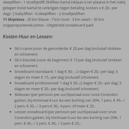
sleepliften - 1 stoeltjeslift Skiliften Kartal (skipas is ter plaatse in het nabij
gelegen hotel Kartal te verkrijgen tegen betaling, kosten ± € 20,- per
dag)- 2 babyliften - 6 sleepliften - 2 stoeltjesliften
11 Skipistes
- 20 km blauw - 7 km rood - 3 km zwart - 35 km
ongeprepareerde pistes - Uitgebreid snowboard park
Kosten Huur en Lessen:
Ski's carve (voor de gevorderde: € 20 per dag (inclusief stokken
en schoenen)
Ski's klassiek (voor de beginner): € 13 per dag (inclusief stokken
en schoenen)
Snowboard standaard: 1 dag € 30,- ; 2 dagen € 20,- per dag; 3
dagen en meer € 15,- per dag (inclusief schoenen)
Snowboard professioneel: 1 dag € 35,-;2 dagen € 25,- per dag; 3
dagen en meer € 20,- per dag (inclusief schoenen)
Skilessen (per persoon per uur)Speciaal voor onze Corendon
gasten, bij minimaal 4 uur les een korting van 20%, 1 pers. € 45,- /
2 pers. € 35,- / 3 pers € 30,- 4 pers. of meer € 25,-
Lessen snowboard (per persoon per uur)Speciaal voor onze
Corendon gasten, bij minimaal 4 uur les een korting van 20%, 1
pers. € 45,- / 2 pers. € 30,- / 3 pers € 25,-