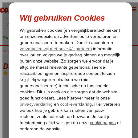
Pakketgarantie
Turkije
Home
Bolu
Kartalkaya
Dorukkaya Pakket A
Dorukkaya Pakket A
All Inclusive
-
Hotel