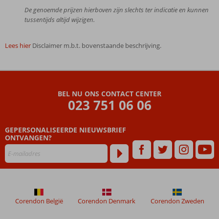
De genoemde prijzen hierboven zijn slechts ter indicatie en kunnen
tussentijds altijd wijzigen.
Lees hier
Disclaimer m.b.t. bovenstaande beschrijving.
De
beoordelingen
zijn
BEL NU ONS CONTACT CENTER
door
023 751 06 06
onze
klanten
geschreven
GEPERSONALISEERDE NIEUWSBRIEF
na
ONTVANGEN?
hun
verblijf
in
Dorukkaya
Pakket
A
Corendon België
Corendon Denmark
Corendon Zweden
Beoordelingen