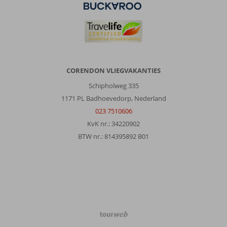
CORENDON VLIEGVAKANTIES
Schipholweg 335
1171 PL Badhoevedorp, Nederland
023 7510606
KvK nr.: 34220902
BTW nr.: 814395892 B01
TourWeb
©