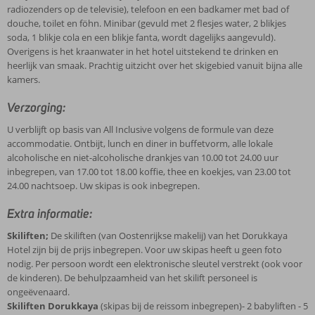
radiozenders op de televisie), telefoon en een badkamer met bad of
douche, toilet en föhn. Minibar (gevuld met 2 flesjes water, 2 blikjes
soda, 1 blikje cola en een blikje fanta, wordt dagelijks aangevuld).
Overigens is het kraanwater in het hotel uitstekend te drinken en
heerlijk van smaak. Prachtig uitzicht over het skigebied vanuit bijna alle
kamers.
Verzorging:
U verblijft op basis van All Inclusive volgens de formule van deze
accommodatie. Ontbijt, lunch en diner in buffetvorm, alle lokale
alcoholische en niet-alcoholische drankjes van 10.00 tot 24.00 uur
inbegrepen, van 17.00 tot 18.00 koffie, thee en koekjes, van 23.00 tot
24.00 nachtsoep. Uw skipas is ook inbegrepen.
Extra informatie:
Skiliften;
De skiliften (van Oostenrijkse makelij) van het Dorukkaya
Hotel zijn bij de prijs inbegrepen. Voor uw skipas heeft u geen foto
nodig. Per persoon wordt een elektronische sleutel verstrekt (ook voor
de kinderen). De behulpzaamheid van het skilift personeel is
ongeëvenaard.
Skiliften Dorukkaya
(skipas bij de reissom inbegrepen)- 2 babyliften - 5