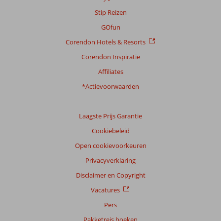
onze
Stip Reizen
beoordelingen.
GOfun
Corendon Hotels & Resorts
Corendon Inspiratie
Affiliates
*Actievoorwaarden
Laagste Prijs Garantie
Cookiebeleid
Open cookievoorkeuren
Privacyverklaring
Disclaimer en Copyright
Vacatures
Pers
Pakketreis boeken