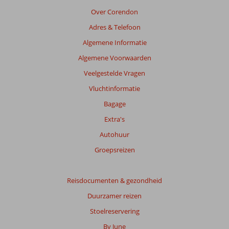
die
Over Corendon
ouder
Adres & Telefoon
zijn
dan
Algemene Informatie
48
Algemene Voorwaarden
maanden
worden
Veelgestelde Vragen
niet
Vluchtinformatie
meer
weergegeven
Bagage
om
Extra's
de
relevantie
Autohuur
van
Groepsreizen
de
getoonde
beoordelingen
Reisdocumenten & gezondheid
te
garanderen.
Duurzamer reizen
Meer
Stoelreservering
info
over
By June