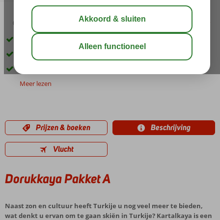
03:00
03:30
delen
bewaar
Geen overvolle skipistes
Gekwalificeerde medewerkers
Moderne liften en 11 skipistes
Meer lezen
Prijzen & boeken
Beschrijving
Vlucht
Dorukkaya Pakket A
Naast zon en cultuur heeft Turkije u nog veel meer te bieden,
wat denkt u ervan om te gaan skiën in Turkije? Kartalkaya is een