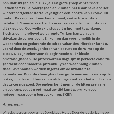
populair ski gebied in Turkije. Een grote groep wintersport
liefhebbers is u al voorgegaan en kunnen het u aanbevelen! Het
wintersportgebied Kartalkaya ligt op een hoogte van 1.850-2.500
meter. De regio kent een landklimaat, wat echte winters
betekent. Sneeuwzekerheid is zeker een van de pluspunten van
dit skigebied. Overvolle skipistes zult u hier niet tegenkomen.
Slechts een handjevol welvarende Turken kan zich een
skivakantie veroorloven. Zij komen dan voornamelijk in de
weekenden en gedurende de schoolvakanties. Hierdoor kunt u,
vooral door de week, genieten van de rust en de ruimte op de
pistes. Dit zijn zeker voor de beginnende skiër ideale
omstandigheden. De pistes worden dagelijks in perfecte conditie
gebracht door moderne pistenbully’s en waar nodig kunnen
sneeuwkanonnen worden ingezet om de kwaliteit te
garanderen. Door de afwezigheid van grote mensenmassa’s op de
pistes, zijn de condities van de afdalingen ook aan het eind van de
dag zeker nog goed. Bovendien kent men bij de liften geen rijen
en gedrang, zodat u optimaal uw tijd kunt gebruiken voor
hetgeen waarvoor u bent gekomen: SKIËN!
Algemeen:
Wij selecteerden voor u het Dorukkaya Hotel. Door de ideale ligging op