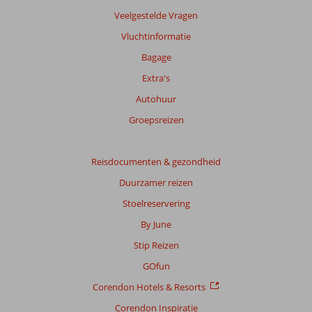
maanden
Veelgestelde Vragen
worden
Vluchtinformatie
niet
meer
Bagage
weergegeven
Extra's
om
de
Autohuur
relevantie
Groepsreizen
van
de
getoonde
Reisdocumenten & gezondheid
beoordelingen
te
Duurzamer reizen
garanderen.
Stoelreservering
Meer
info
By June
over
Stip Reizen
onze
beoordelingen.
GOfun
Corendon Hotels & Resorts
Corendon Inspiratie