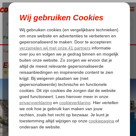
Pakketgarantie
Tunesië
Home
Golf van Hammamet
Mahdia
El Mouradi Cap Mahdia
El Mouradi Cap Mahdia
All Inclusive
-
Hotel