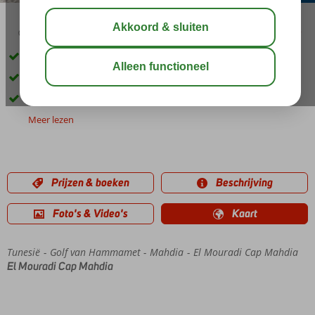
03:00
01:30
aug 32°
C
delen
bewaar
Direct aan het zandstrand
Meerdere restaurants
Miniclub en speeltuintje voor de kids
Meer lezen
Prijzen & boeken
Beschrijving
Foto's & Video's
Kaart
Tunesië
Home
Golf van Hammamet
Mahdia
El Mouradi Cap Mahdia
El Mouradi Cap Mahdia