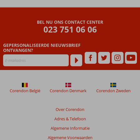
De
beoordelingen
zijn
BEL NU ONS CONTACT CENTER
door
023 751 06 06
onze
klanten
geschreven
GEPERSONALISEERDE NIEUWSBRIEF
na
ONTVANGEN?
hun
verblijf
in
El
Mouradi
Cap
Corendon België
Corendon Denmark
Corendon Zweden
Mahdia
Beoordelingen
Over Corendon
die
Adres & Telefoon
ouder
zijn
Algemene Informatie
dan
Algemene Voorwaarden
48