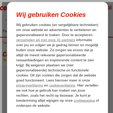
Pakketgarantie
Tunesië
Home
Golf van Hammamet
Mahdia
Caribbean World Mahdia
Caribbean World Mahdia
All Inclusive
-
Hotel