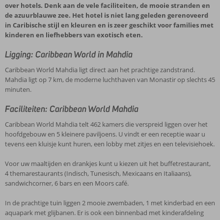
over hotels. Denk aan de vele faciliteiten, de mooie stranden en
de azuurblauwe zee. Het hotel is niet lang geleden gerenoveerd
in Caribische stijl en kleuren en is zeer geschikt voor families met
kinderen en liefhebbers van exotisch eten.
Ligging: Caribbean World in Mahdia
Caribbean World Mahdia ligt direct aan het prachtige zandstrand.
Mahdia ligt op 7 km, de moderne luchthaven van Monastir op slechts 45
minuten.
Faciliteiten: Caribbean World Mahdia
Caribbean World Mahdia telt 462 kamers die verspreid liggen over het
hoofdgebouw en 5 kleinere paviljoens. U vindt er een receptie waar u
tevens een kluisje kunt huren, een lobby met zitjes en een televisiehoek.
Voor uw maaltijden en drankjes kunt u kiezen uit het buffetrestaurant,
4 themarestaurants (Indisch, Tunesisch, Mexicaans en Italiaans),
sandwichcorner, 6 bars en een Moors café.
In de prachtige tuin liggen 2 mooie zwembaden, 1 met kinderbad en een
aquapark met glijbanen. Er is ook een binnenbad met kinderafdeling