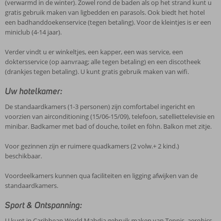
(verwarmd in de winter). Zowel rond de baden als op het strand kunt u
gratis gebruik maken van ligbedden en parasols. Ook biedt het hotel
een badhanddoekenservice (tegen betaling). Voor de kleintjes is er een
miniclub (4-14 jaar).
Verder vindt u er winkeltjes, een kapper, een was service, een
doktersservice (op aanvraag; alle tegen betaling) en een discotheek
(drankjes tegen betaling). U kunt gratis gebruik maken van wifi.
Uw hotelkamer:
De standaardkamers (1-3 personen) zijn comfortabel ingericht en
voorzien van airconditioning (15/06-15/09), telefoon, satelliettelevisie en
minibar. Badkamer met bad of douche, toilet en föhn. Balkon met zitje.
Voor gezinnen zijn er ruimere quadkamers (2 volw.+ 2 kind.)
beschikbaar.
Voordeelkamers kunnen qua faciliteiten en ligging afwijken van de
standaardkamers.
Sport & Ontspanning:
U kunt in Caribbean World Mahdia gebruik maken van Tennis, aerobics,