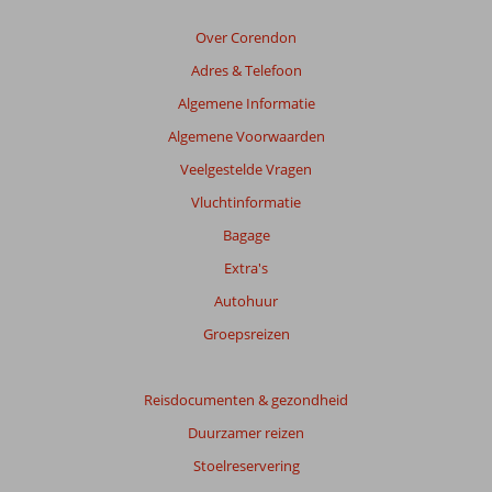
Beoordelingen
die
Over Corendon
ouder
Adres & Telefoon
zijn
dan
Algemene Informatie
48
Algemene Voorwaarden
maanden
worden
Veelgestelde Vragen
niet
Vluchtinformatie
meer
weergegeven
Bagage
om
Extra's
de
relevantie
Autohuur
van
Groepsreizen
de
getoonde
beoordelingen
Reisdocumenten & gezondheid
te
garanderen.
Duurzamer reizen
Meer
Stoelreservering
info
over