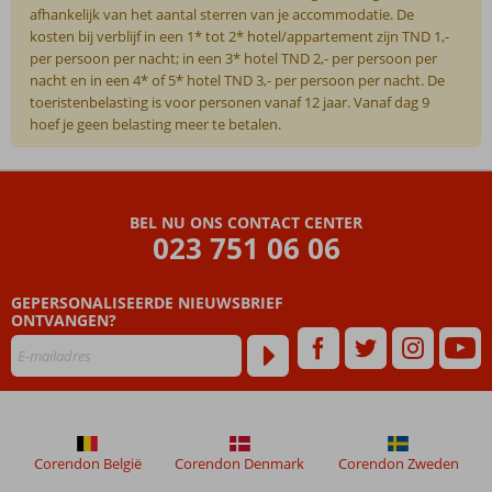
afhankelijk van het aantal sterren van je accommodatie. De
kosten bij verblijf in een 1* tot 2* hotel/appartement zijn TND 1,-
per persoon per nacht; in een 3* hotel TND 2,- per persoon per
nacht en in een 4* of 5* hotel TND 3,- per persoon per nacht. De
toeristenbelasting is voor personen vanaf 12 jaar. Vanaf dag 9
hoef je geen belasting meer te betalen.
De
beoordelingen
zijn
BEL NU ONS CONTACT CENTER
door
023 751 06 06
onze
klanten
geschreven
GEPERSONALISEERDE NIEUWSBRIEF
na
ONTVANGEN?
hun
verblijf
in
Caribbean
World
Mahdia
Corendon België
Corendon Denmark
Corendon Zweden