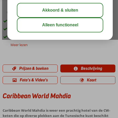
03:00
01:30
aug 32°
C
delen
bewaar
Prachtig aangelegd resort
Veel (sport)faciliteiten beschikbaar
Op basis van All Inclusive
Meer lezen
Prijzen & boeken
Beschrijving
Foto's & Video's
Kaart
Caribbean World Mahdia
Caribbean World Mahdia is weer een prachtig hotel van de CW-
keten die op diverse plekken aan de Tunesische kust beschikt