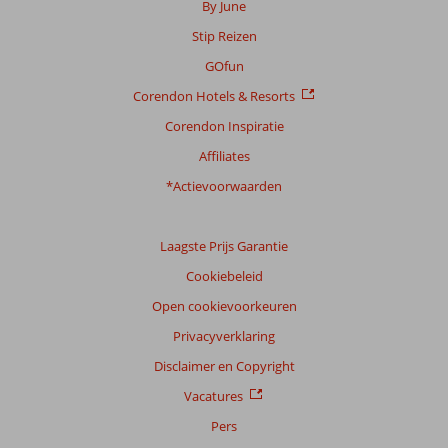
By June
onze
Stip Reizen
beoordelingen.
GOfun
Corendon Hotels & Resorts
Corendon Inspiratie
Affiliates
*Actievoorwaarden
Laagste Prijs Garantie
Cookiebeleid
Open cookievoorkeuren
Privacyverklaring
Disclaimer en Copyright
Vacatures
Pers