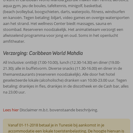
aqua gym, jeu de boules, tafeltennis, minigolf, basketbal,
(beach-)volleybal, boogschieten, darts, waterpolo, fitness, windsurfen
en kanoën. Tegen betaling: biljart, video games en overige watersporten
aan het strand. Het wellness Center biedt massages, sauna en
stoombad. Reserveren noodzakelijk. Het animatieteam verzorgt een
afwisselend programma voor jong en oud. Soms in het openlucht
amfitheater.
Verzorging: Caribbean World Mahdia
All Inclusive: ontbijt (7.00-10.00), lunch (12.30-14.30) en diner (19.00-
21.30); alle in buffetvorm. Diverse snacks (11.30-16.00) en diner in de
themarestaurants (reserveren noodzakelijk). Alle door het hotel
geselecteerde lokale (alcoholische) dranken van 10.00-23.00 uur. Tegen
betaling: drankjes in fles, drankjes in de discotheek en de Cash bar, alles
na 23.00 uur.
Lees hier
Disclaimer m.b.t. bovenstaande beschrijving.
Vanaf 01-11-2018 betaal je in Tunesië bij aankomst in je
accommodatie een lokale toeristenbelasting. De hoogte hiervan is