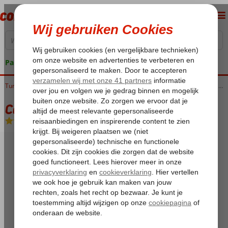
Pakketgarantie
Home
Tunesië
Golf van Hammamet
Hammamet
Caribbean World Hammamet Village
Caribbean World Hammamet Village
All Inclusive
-
Hotel