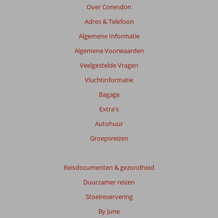
Beoordelingen
Over Corendon
die
Adres & Telefoon
ouder
zijn
Algemene Informatie
dan
Algemene Voorwaarden
48
maanden
Veelgestelde Vragen
worden
Vluchtinformatie
niet
meer
Bagage
weergegeven
Extra's
om
de
Autohuur
relevantie
Groepsreizen
van
de
getoonde
Reisdocumenten & gezondheid
beoordelingen
te
Duurzamer reizen
garanderen.
Stoelreservering
Meer
info
By June
over