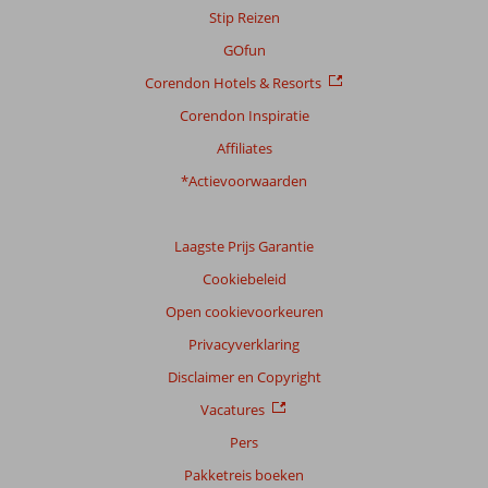
Stip Reizen
onze
beoordelingen.
GOfun
Corendon Hotels & Resorts
Corendon Inspiratie
Affiliates
*Actievoorwaarden
Laagste Prijs Garantie
Cookiebeleid
Open cookievoorkeuren
Privacyverklaring
Disclaimer en Copyright
Vacatures
Pers
Pakketreis boeken