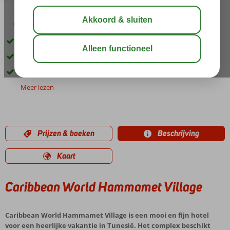
03:00
00:45
aug 32°
C
delen
bewaar
Privéstrand op 300 meter afstand
2 à la carte restaurants
Veel (sport)activiteiten beschikbaar
Meer lezen
Prijzen & boeken
Beschrijving
Kaart
Caribbean World Hammamet Village
Caribbean World Hammamet Village is een mooi en fijn hotel
voor een heerlijke vakantie in Tunesië. Het complex beschikt