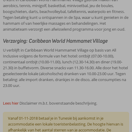
aerobics, tennis, minigolf, basketbal, minivoetbal, jeu de boules,
boogschieten, darts, beachvolleybal, tafeltennis, waterpolo en fitness.
Tegen betaling kunt u ontspannen in de Spa, waar u kunt genieten in de
hammam of van heerlijke massages en behandelingen. Het
animatieteam verzorgt een afwisselend programma voor jong en oud.
Verzorging: Caribbean World Hammamet Village
U verblijft in Caribbean World Hammamet Village op basis van All
Inclusive volgens de formule van het hotel: ontbijt (07.00-10.00),
continentaal ontbijt (10.00-11.00), lunch (12.30-14.30) en diner (19.00-
21.30) in buffetvorm. Diverse snacks van 11.30-16.00. Alle door het hotel
geselecteerde lokale (alcoholische) dranken van 10.00-23.00 uur. Tegen
betaling: alle import dranken, drankjes in de disco, alle consumpties na
23.00 uur.
Lees hier
Disclaimer m.b.t. bovenstaande beschrijving.
Vanaf 01-11-2018 betaal je in Tunesië bij aankomst in je
accommodatie een lokale toeristenbelasting. De hoogte hiervan is
afhankelijk van het aantal sterren van je accommodatie. De