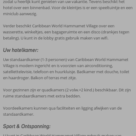
zodat u heerlijk kunt genieten van uw vakantie. Tevens beschikt het
hotel over een binnenbad. Voor de kleintjes is er een speeltuintje en een
miniclub aanwezig.
Verder beschikt Caribbean World Hammamet Village over een
wasserette, winkeltjes, een bagageruimte en een disco (drankjes tegen
betaling). U kunt in de lobby gratis gebruik maken van wifi.
Uw hotelkamer:
Uw standaardkamer (1-3 personen) van Caribbean World Hammamet
Village is modern ingericht en is voorzien van airconditioning,
satelliettelevisie, telefoon en huurkluisje. Badkamer met douche, toilet
en haardroger. Balkon of terras met zitje.
Voor gezinnen zijn er quadkamers (2 volw.+2 kind.) beschikbaar. Dit zijn
ruime standaardkamers met extra bedden.
Voordeelkamers kunnen qua faciliteiten en ligging afwijken van de
standaardkamer.
Sport & Ontspanning:
U kunt in Caribbean World Hammamet Village gebruik maken van