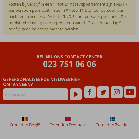
kosten bij verblijf in een 1* tot 2* hotel/appartement zijn TND 1,-
per persoon per nacht; in een 3* hotel TND 2,- per persoon per
nacht en in een 4* of 5* hotel TND 3,- per persoon per nacht. De
toeristenbelasting is voor personen vanaf 12 jaar. Vanaf dag 9
hoef je geen belasting meer te betalen.
De
beoordelingen
zijn
BEL NU ONS CONTACT CENTER
door
023 751 06 06
onze
klanten
geschreven
GEPERSONALISEERDE NIEUWSBRIEF
na
ONTVANGEN?
hun
verblijf
in
Caribbean
World
Hammamet
Corendon België
Corendon Denmark
Corendon Zweden
Village