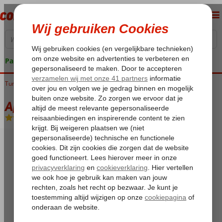
Pakketgarantie
Tunesië
Home
Golf van Hammamet
Hammamet
African Queen
African Queen
All Inclusive
-
Hotel