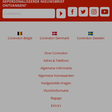
GEPERSONALISEERDE NIEUWSBRIEF
na
ONTVANGEN?
hun
verblijf
in
African
Queen
Corendon België
Corendon Denmark
Corendon Zweden
Beoordelingen
die
ouder
Over Corendon
zijn
Adres & Telefoon
dan
48
Algemene Informatie
maanden
Algemene Voorwaarden
worden
niet
Veelgestelde Vragen
meer
Vluchtinformatie
weergegeven
om
Bagage
de
Extra's
relevantie
van