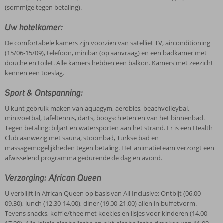
(sommige tegen betaling).
Uw hotelkamer:
De comfortabele kamers zijn voorzien van satelliet TV, airconditioning
(15/06-15/09), telefoon, minibar (op aanvraag) en een badkamer met
douche en toilet. Alle kamers hebben een balkon. Kamers met zeezicht
kennen een toeslag.
Sport & Ontspanning:
U kunt gebruik maken van aquagym, aerobics, beachvolleybal,
minivoetbal, tafeltennis, darts, boogschieten en van het binnenbad.
Tegen betaling: biljart en watersporten aan het strand. Er is een Health
Club aanwezig met sauna, stoombad, Turkse bad en
massagemogelijkheden tegen betaling. Het animatieteam verzorgt een
afwisselend programma gedurende de dag en avond.
Verzorging: African Queen
U verblijft in African Queen op basis van All Inclusive; Ontbijt (06.00-
09.30), lunch (12.30-14.00), diner (19.00-21.00) allen in buffetvorm.
Tevens snacks, koffie/thee met koekjes en ijsjes voor kinderen (14.00-