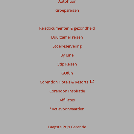
Autohuur
de
Groepsreizen
getoonde
beoordelingen
te
Reisdocumenten & gezondheid
garanderen.
Meer
Duurzamer reizen
info
Stoelreservering
over
onze
By June
beoordelingen.
Stip Reizen
GOfun
Corendon Hotels & Resorts
Corendon Inspiratie
Affiliates
*Actievoorwaarden
Laagste Prijs Garantie