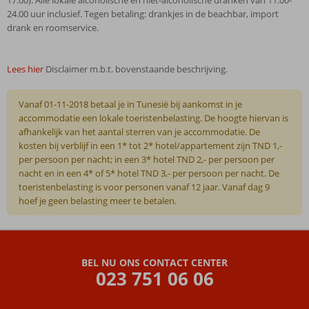
17.00). Alle lokale alcoholische en niet-alcoholische dranken van 11.00-
24.00 uur inclusief. Tegen betaling: drankjes in de beachbar, import
drank en roomservice.
Lees hier
Disclaimer m.b.t. bovenstaande beschrijving.
Vanaf 01-11-2018 betaal je in Tunesië bij aankomst in je
accommodatie een lokale toeristenbelasting. De hoogte hiervan is
afhankelijk van het aantal sterren van je accommodatie. De
kosten bij verblijf in een 1* tot 2* hotel/appartement zijn TND 1,-
per persoon per nacht; in een 3* hotel TND 2,- per persoon per
nacht en in een 4* of 5* hotel TND 3,- per persoon per nacht. De
toeristenbelasting is voor personen vanaf 12 jaar. Vanaf dag 9
hoef je geen belasting meer te betalen.
De
beoordelingen
zijn
BEL NU ONS CONTACT CENTER
door
023 751 06 06
onze
klanten
geschreven