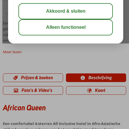
03:00
00:45
aug 32°
C
delen
bewaar
Een comfortabel 4-sterren All Inclusive hotel in Afro-Aziatische stijl
gebouwd en gelegen aan het prachtige zandstrand van Yasmine en
nabij de gezellige jachthaven van Hammamet en wordt omgeven door
een prachtige grote tuin. Mede door de li...
Meer lezen
Prijzen & boeken
Beschrijving
Foto's & Video's
Kaart
African Queen
Een comfortabel 4-sterren All Inclusive hotel in Afro-Aziatische