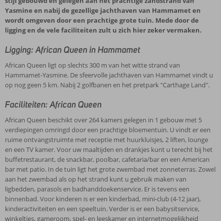
stijl gebouwd en gelegen aan het prachtige zandstrand van
Yasmine en nabij de gezellige jachthaven van Hammamet en
wordt omgeven door een prachtige grote tuin. Mede door de
ligging en de vele faciliteiten zult u zich hier zeker vermaken.
Ligging: African Queen in Hammamet
African Queen ligt op slechts 300 m van het witte strand van
Hammamet-Yasmine. De sfeervolle jachthaven van Hammamet vindt u
op nog geen 5 km. Nabij 2 golfbanen en het pretpark "Carthage Land".
Faciliteiten: African Queen
African Queen beschikt over 264 kamers gelegen in 1 gebouw met 5
verdiepingen omringd door een prachtige bloementuin. U vindt er een
ruime ontvangstruimte met receptie met huurkluisjes, 2 liften, lounge
en een TV kamer. Voor uw maaltijden en drankjes kunt u terecht bij het
buffetrestaurant, de snackbar, poolbar, cafetaria/bar en een American
bar met patio. In de tuin ligt het grote zwembad met zonneterras. Zowel
aan het zwembad als op het strand kunt u gebruik maken van
ligbedden, parasols en badhanddoekenservice. Er is tevens een
binnenbad. Voor kinderen is er een kinderbad, mini-club (4-12 jaar),
kinderactiviteiten en een speeltuin. Verder is er een babysitservice,
winkeltjes, gameroom, spel- en leeskamer en internetmogelijkheid