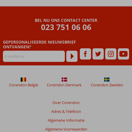
De
beoordelingen
zijn
BEL NU ONS CONTACT CENTER
door
023 751 06 06
onze
klanten
geschreven
GEPERSONALISEERDE NIEUWSBRIEF
na
ONTVANGEN?
hun
verblijf
in
Palais
des
Iles
Corendon België
Corendon Denmark
Corendon Zweden
Beoordelingen
die
Over Corendon
ouder
Adres & Telefoon
zijn
dan
Algemene Informatie
48
Algemene Voorwaarden
maanden