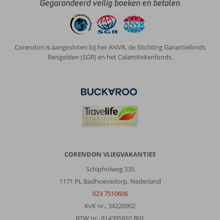
Gegarandeerd veilig boeken en betalen
Corendon is aangesloten bij het ANVR, de Stichting Garantiefonds
Reisgelden (SGR) en het Calamiteitenfonds.
CORENDON VLIEGVAKANTIES
Schipholweg 335
1171 PL Badhoevedorp, Nederland
023 7510606
KvK nr.: 34220902
BTW nr.: 814395892 B01