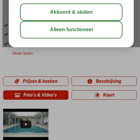
03:00
00:30
aug 31°
C
delen
bewaar
Op korte afstand van het strand
Een Spa en Wellness Center
Volop activiteiten voor jong en oud
Meer lezen
Prijzen & boeken
Beschrijving
Foto's & Video's
Kaart