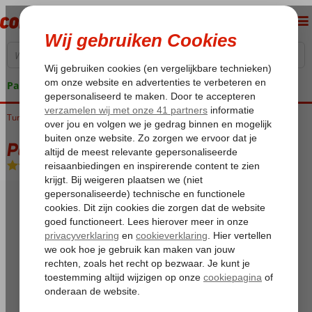
Pakketgarantie
Tunesië
Home
Golf van Djerba
Djerba
Palais des Iles
Palais des Iles
All Inclusive
-
Hotel