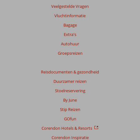
worden
Veelgestelde Vragen
niet
Vluchtinformatie
meer
weergegeven
Bagage
om
Extra's
de
relevantie
Autohuur
van
Groepsreizen
de
getoonde
beoordelingen
Reisdocumenten & gezondheid
te
garanderen.
Duurzamer reizen
Meer
Stoelreservering
info
over
By June
onze
Stip Reizen
beoordelingen.
GOfun
Corendon Hotels & Resorts
Corendon Inspiratie