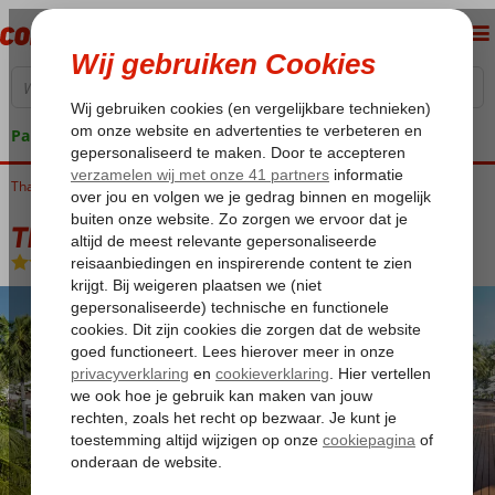
Pakketgarantie
Thailand
Home
Hua Hin
The Regent Beach Resort
The Regent Beach Resort
Logies en ontbijt
-
Hotel