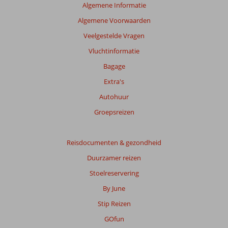
zijn
Algemene Informatie
dan
Algemene Voorwaarden
48
maanden
Veelgestelde Vragen
worden
Vluchtinformatie
niet
meer
Bagage
weergegeven
Extra's
om
de
Autohuur
relevantie
Groepsreizen
van
de
getoonde
Reisdocumenten & gezondheid
beoordelingen
te
Duurzamer reizen
garanderen.
Stoelreservering
Meer
info
By June
over
Stip Reizen
onze
beoordelingen.
GOfun