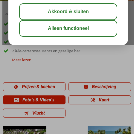
aug 32°
C
delen
bewaar
Direct aan het zandstrand
Gelegen tussen Cha Am en Hua Hin
Verblijf in ruime superiorkamer
2 à-la-carterestaurants en gezellige bar
Meer lezen
Prijzen & boeken
Beschrijving
Foto's & Video's
Kaart
Vlucht