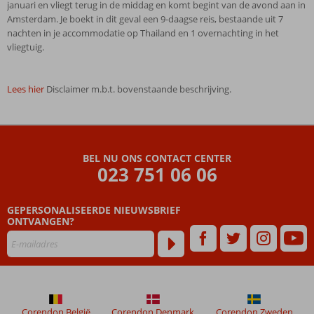
januari en vliegt terug in de middag en komt begint van de avond aan in
Amsterdam. Je boekt in dit geval een 9-daagse reis, bestaande uit 7
nachten in je accommodatie op Thailand en 1 overnachting in het
vliegtuig.
Lees hier
Disclaimer m.b.t. bovenstaande beschrijving.
De
beoordelingen
zijn
BEL NU ONS CONTACT CENTER
door
023 751 06 06
onze
klanten
geschreven
GEPERSONALISEERDE NIEUWSBRIEF
na
ONTVANGEN?
hun
verblijf
in
Pullman
Bangkok
Hotel
Corendon België
Corendon Denmark
Corendon Zweden
G