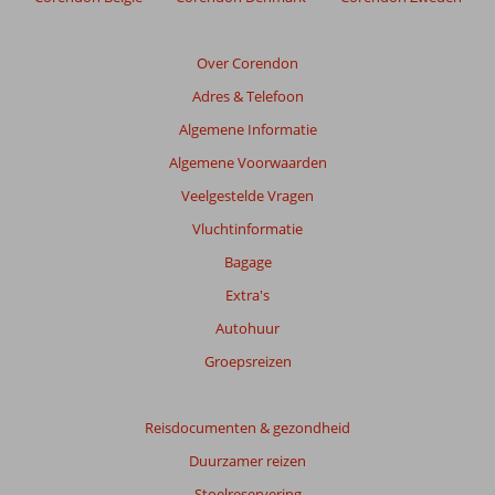
Beoordelingen
Over Corendon
die
Adres & Telefoon
ouder
zijn
Algemene Informatie
dan
Algemene Voorwaarden
48
maanden
Veelgestelde Vragen
worden
Vluchtinformatie
niet
meer
Bagage
weergegeven
Extra's
om
de
Autohuur
relevantie
Groepsreizen
van
de
getoonde
Reisdocumenten & gezondheid
beoordelingen
te
Duurzamer reizen
garanderen.
Stoelreservering