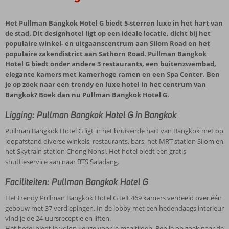
Het Pullman Bangkok Hotel G biedt 5-sterren luxe in het hart van
de stad. Dit designhotel ligt op een ideale locatie, dicht bij het
populaire winkel- en uitgaanscentrum aan Silom Road en het
populaire zakendistrict aan Sathorn Road. Pullman Bangkok
Hotel G biedt onder andere 3 restaurants, een buitenzwembad,
elegante kamers met kamerhoge ramen en een Spa Center. Ben
je op zoek naar een trendy en luxe hotel in het centrum van
Bangkok? Boek dan nu Pullman Bangkok Hotel G.
Ligging: Pullman Bangkok Hotel G in Bangkok
Pullman Bangkok Hotel G ligt in het bruisende hart van Bangkok met op
loopafstand diverse winkels, restaurants, bars, het MRT station Silom en
het Skytrain station Chong Nonsi. Het hotel biedt een gratis
shuttleservice aan naar BTS Saladang.
Faciliteiten: Pullman Bangkok Hotel G
Het trendy Pullman Bangkok Hotel G telt 469 kamers verdeeld over één
gebouw met 37 verdiepingen. In de lobby met een hedendaags interieur
vind je de 24-uursreceptie en liften.
Het hotel biedt je volop keuze voor je maaltijden. Ben je op zoek naar de