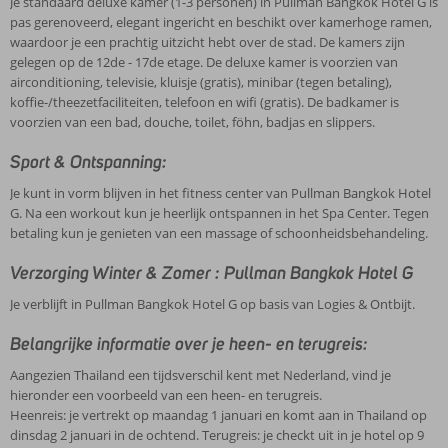
Je standaard deluxe kamer (1-3 personen) in Pullman Bangkok Hotel G is
pas gerenoveerd, elegant ingericht en beschikt over kamerhoge ramen,
waardoor je een prachtig uitzicht hebt over de stad. De kamers zijn
gelegen op de 12de - 17de etage. De deluxe kamer is voorzien van
airconditioning, televisie, kluisje (gratis), minibar (tegen betaling),
koffie-/theezetfaciliteiten, telefoon en wifi (gratis). De badkamer is
voorzien van een bad, douche, toilet, föhn, badjas en slippers.
Sport & Ontspanning:
Je kunt in vorm blijven in het fitness center van Pullman Bangkok Hotel
G. Na een workout kun je heerlijk ontspannen in het Spa Center. Tegen
betaling kun je genieten van een massage of schoonheidsbehandeling.
Verzorging Winter & Zomer : Pullman Bangkok Hotel G
Je verblijft in Pullman Bangkok Hotel G op basis van Logies & Ontbijt.
Belangrijke informatie over je heen- en terugreis:
Aangezien Thailand een tijdsverschil kent met Nederland, vind je
hieronder een voorbeeld van een heen- en terugreis.
Heenreis: je vertrekt op maandag 1 januari en komt aan in Thailand op
dinsdag 2 januari in de ochtend. Terugreis: je checkt uit in je hotel op 9