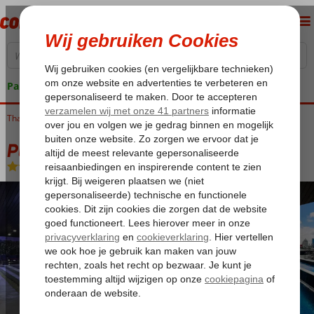
Pakketgarantie
Thailand
Home
Bangkok
Pullman Bangkok Hotel G
Pullman Bangkok Hotel G
Logies en ontbijt
-
Hotel