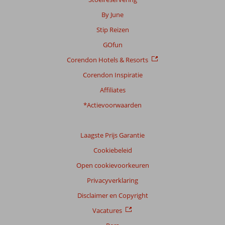
Meer
info
By June
over
Stip Reizen
onze
beoordelingen.
GOfun
Corendon Hotels & Resorts
Corendon Inspiratie
Affiliates
*Actievoorwaarden
Laagste Prijs Garantie
Cookiebeleid
Open cookievoorkeuren
Privacyverklaring
Disclaimer en Copyright
Vacatures