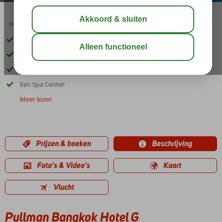
aug 33°
C
delen
bewaar
Trendy en luxe hotel in het centrum
Buitenzwembad met prachtig uitzicht
Restaurant op de bovenste verdieping
Een Spa Center
Meer lezen
Prijzen & boeken
Beschrijving
Foto's & Video's
Kaart
Vlucht
Pullman Bangkok Hotel G