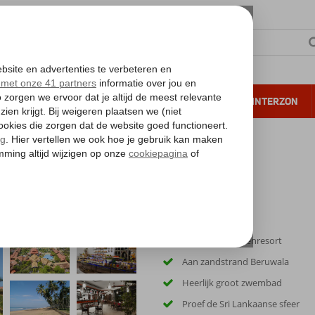
NTIE
VERRE REIZEN
ALL INCLUSIVE
WINTERZON
 annuleren*
t
Prachtig 4-sterrenresort
Aan zandstrand Beruwala
Heerlijk groot zwembad
Proef de Sri Lankaanse sfeer