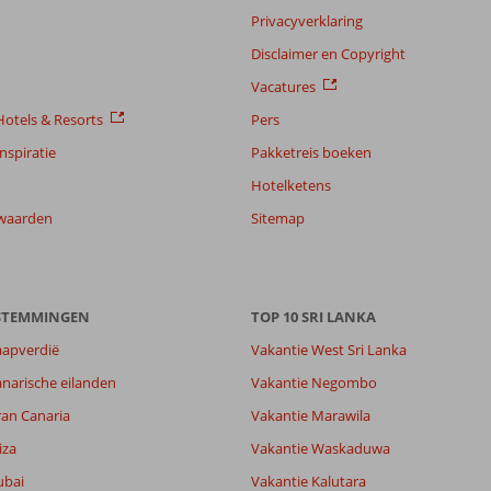
Privacyverklaring
Disclaimer en Copyright
Vacatures
otels & Resorts
Pers
nspiratie
Pakketreis boeken
Hotelketens
waarden
Sitemap
ESTEMMINGEN
TOP 10 SRI LANKA
aapverdië
Vakantie West Sri Lanka
narische eilanden
Vakantie Negombo
ran Canaria
Vakantie Marawila
iza
Vakantie Waskaduwa
ubai
Vakantie Kalutara