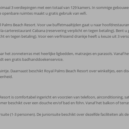
imaal 3 verdiepingen met een totaal van 129 kamers. In sommige gebouwen zij
 openbare ruimtes maakt u gratis gebruik van wifi.
oyal Palms Beach Resort. Voor uw buffetmaaltijden gaat u naar hoofdrestaur
-la-carterestaurant Cabana (reservering verplicht en tegen betaling). Bent u 
ht en tegen betaling). Voor een verfrissend drankje heeft u keuze uit 3 vers
ar het zonneterras met heerlijke ligbedden, matrasjes en parasols. Vanaf he
dt een gratis badhanddoekenservice.
ntje. Daarnaast beschikt Royal Palms Beach Resort over winkeltjes, een dis
genheid.
t is comfortabel ingericht en voorzien van telefoon, airconditioning, satelli
badkamer beschikt over een douche en/of bad en föhn. Vanaf het balkon of terras
suite (1-3 personen). De juniorsuite beschikt over dezelfde faciliteiten al