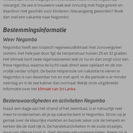
visvangst. De zee is trouwens vaak wat onrustig met hoge golven en
daardoor niet geschikt voor kinderen. Nieuwsgierig geworden? Boek
dan snel een vakantie naar Negombo
Bestemmingsinformatie
Weer Negombo
Negombo heeft een tropisch regenwoudklimaat met zonovergoten
zomers. Het hele jaar door ligt de temperatuur tussen 25 en 32 graden.
Het klimaat kent twee regenseizoenen wat zo nu en dan zorgt voor een
frisse regenbui, waarna de lucht vaak direct weer opklaart en de zon
vrolijk verder schijnt. De beste reisperiode om vakantie te vieren in
Negombo is van december tot en met april. In die periode is er minder
neerslag en is de zee kalmer dan normaal. Bekijk onze uitgebreide
informatie over het
klimaat van Sri Lanka
.
Bezienswaardigheden en activiteiten Negombo
Naast een dagje aan het strand of het zwembad, is er natuurlijk veel
meer te ondernemen als je op vakantie bent in Negombo. Struin op je
gemak over de kleurrijke markten en bezoek zeker ook de tempels en
kerken die de stad rijk is. De handelsactiviteiten in de oude straatjes,
waar van alles te koop is, doet denken aan vroegere tijden. Neem op je