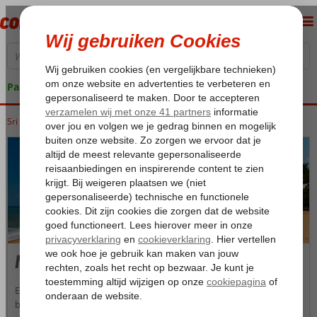
Pakketgarantie
Sri Lanka
Home
West-Sri Lanka
West-Sri Lanka
Negombo
Negombo
Een schitterend zandstrand, een stukje Nederlandse historie en de
bruisende vismarkt vormen het decor voor een heerlijke vakantie in