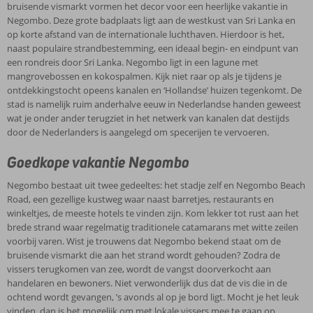
meezit vogels, watervaranen en zelfs krokodillen kunt spotten.
bruisende vismarkt vormen het decor voor een heerlijke vakantie in
Nieuwsgierig geworden? Boek dan snel je vakantie naar Negombo
Negombo. Deze grote badplaats ligt aan de westkust van Sri Lanka en
en beleef een heerlijke tijd.
op korte afstand van de internationale luchthaven. Hierdoor is het,
naast populaire strandbestemming, een ideaal begin- en eindpunt van
een rondreis door Sri Lanka. Negombo ligt in een lagune met
mangrovebossen en kokospalmen. Kijk niet raar op als je tijdens je
ontdekkingstocht opeens kanalen en ‘Hollandse’ huizen tegenkomt. De
stad is namelijk ruim anderhalve eeuw in Nederlandse handen geweest
wat je onder ander terugziet in het netwerk van kanalen dat destijds
door de Nederlanders is aangelegd om specerijen te vervoeren.
Goedkope vakantie Negombo
Negombo bestaat uit twee gedeeltes: het stadje zelf en Negombo Beach
Road, een gezellige kustweg waar naast barretjes, restaurants en
winkeltjes, de meeste hotels te vinden zijn. Kom lekker tot rust aan het
brede strand waar regelmatig traditionele catamarans met witte zeilen
voorbij varen. Wist je trouwens dat Negombo bekend staat om de
bruisende vismarkt die aan het strand wordt gehouden? Zodra de
vissers terugkomen van zee, wordt de vangst doorverkocht aan
handelaren en bewoners. Niet verwonderlijk dus dat de vis die in de
ochtend wordt gevangen, ’s avonds al op je bord ligt. Mocht je het leuk
vinden, dan is het mogelijk om met lokale vissers mee te gaan op