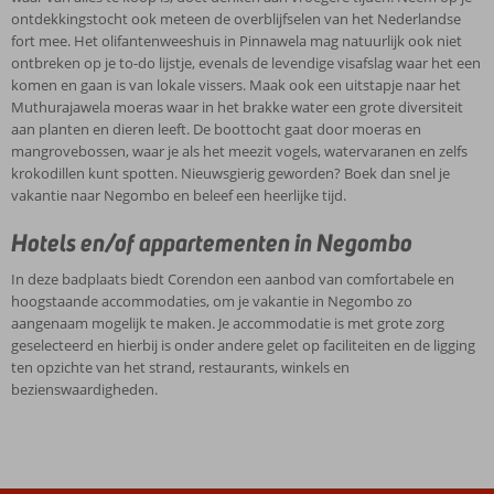
ontdekkingstocht ook meteen de overblijfselen van het Nederlandse
fort mee. Het olifantenweeshuis in Pinnawela mag natuurlijk ook niet
ontbreken op je to-do lijstje, evenals de levendige visafslag waar het een
komen en gaan is van lokale vissers. Maak ook een uitstapje naar het
Muthurajawela moeras waar in het brakke water een grote diversiteit
aan planten en dieren leeft. De boottocht gaat door moeras en
mangrovebossen, waar je als het meezit vogels, watervaranen en zelfs
krokodillen kunt spotten. Nieuwsgierig geworden? Boek dan snel je
vakantie naar Negombo en beleef een heerlijke tijd.
Hotels en/of appartementen in Negombo
In deze badplaats biedt Corendon een aanbod van comfortabele en
hoogstaande accommodaties, om je vakantie in Negombo zo
aangenaam mogelijk te maken. Je accommodatie is met grote zorg
geselecteerd en hierbij is onder andere gelet op faciliteiten en de ligging
ten opzichte van het strand, restaurants, winkels en
bezienswaardigheden.