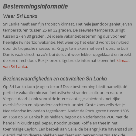
Bestemmingsinformatie
Weer Sri Lanka
Sri Lanka heeft een fijn tropisch klimaat. Het hele jaar door geniet je van
temperaturen tussen 25 en 32 graden. De zeewatertemperatuur ligt
tussen 27 en 30 graden. Dé ideale vakantiebestemming dus voor een
heerlijke (winter)zonvakantie. Het weer op het eiland wordt beïnvloed
door de tropische moessons. Krijg je te maken met een tropische bui?
Dan is vaak direct na zo’n bui de lucht weer lekker opgeklaard en breekt
de zon direct door. Bekijk onze uitgebreide informatie over het
klimaat
van Sri Lanka
.
Bezienswaardigheden en activiteiten Sri Lanka
Op Sri Lanka kom je ogen tekort! Deze bestemming biedt namelijk dé
perfecte vakantiemix van fantastische stranden, cultuur en natuur.
Vergeet daarbij ook vooral de interessante geschiedenis met rijke
overblijfselen en bijzondere architectuur niet. Grote kans zelfs dat je
Nederlandse invloeden tegenkomt. Nadat de Portugezen tussen 1505
en 1658 op Sri Lanka huis hielden, begon de Nederlandse VOC met de
handel in kruidnagel, peper, noodmuskaat, koffie en thee in het
toenmalige Ceylon. Een bezoek aan Galle, de belangrijkste havenstad uit
die tijd, zal op diverse plekken een feest van herkenning zijn. Ook de