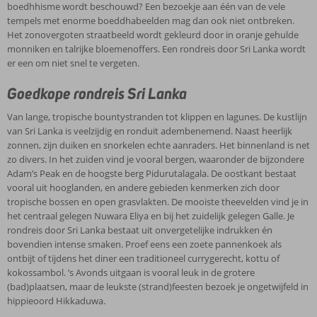
boedhhisme wordt beschouwd? Een bezoekje aan één van de vele
tempels met enorme boeddhabeelden mag dan ook niet ontbreken.
Het zonovergoten straatbeeld wordt gekleurd door in oranje gehulde
monniken en talrijke bloemenoffers. Een rondreis door Sri Lanka wordt
er een om niet snel te vergeten.
Goedkope rondreis Sri Lanka
Van lange, tropische bountystranden tot klippen en lagunes. De kustlijn
van Sri Lanka is veelzijdig en ronduit adembenemend. Naast heerlijk
zonnen, zijn duiken en snorkelen echte aanraders. Het binnenland is net
zo divers. In het zuiden vind je vooral bergen, waaronder de bijzondere
Adam’s Peak en de hoogste berg Pidurutalagala. De oostkant bestaat
vooral uit hooglanden, en andere gebieden kenmerken zich door
tropische bossen en open grasvlakten. De mooiste theevelden vind je in
het centraal gelegen Nuwara Eliya en bij het zuidelijk gelegen Galle. Je
rondreis door Sri Lanka bestaat uit onvergetelijke indrukken én
bovendien intense smaken. Proef eens een zoete pannenkoek als
ontbijt of tijdens het diner een traditioneel currygerecht, kottu of
kokossambol. ’s Avonds uitgaan is vooral leuk in de grotere
(bad)plaatsen, maar de leukste (strand)feesten bezoek je ongetwijfeld in
hippieoord Hikkaduwa.