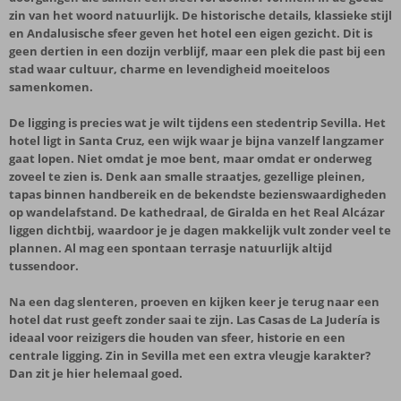
zin van het woord natuurlijk. De historische details, klassieke stijl
en Andalusische sfeer geven het hotel een eigen gezicht. Dit is
geen dertien in een dozijn verblijf, maar een plek die past bij een
stad waar cultuur, charme en levendigheid moeiteloos
samenkomen.
De ligging is precies wat je wilt tijdens een stedentrip Sevilla. Het
hotel ligt in Santa Cruz, een wijk waar je bijna vanzelf langzamer
gaat lopen. Niet omdat je moe bent, maar omdat er onderweg
zoveel te zien is. Denk aan smalle straatjes, gezellige pleinen,
tapas binnen handbereik en de bekendste bezienswaardigheden
op wandelafstand. De kathedraal, de Giralda en het Real Alcázar
liggen dichtbij, waardoor je je dagen makkelijk vult zonder veel te
plannen. Al mag een spontaan terrasje natuurlijk altijd
tussendoor.
Na een dag slenteren, proeven en kijken keer je terug naar een
hotel dat rust geeft zonder saai te zijn. Las Casas de La Judería is
ideaal voor reizigers die houden van sfeer, historie en een
centrale ligging. Zin in Sevilla met een extra vleugje karakter?
Dan zit je hier helemaal goed.