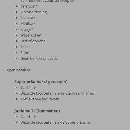
van het hotel, zoals de receptie
Telefoon*
Airconditioning
Televisie
Minibar*
Kluisje*
Waterkoker
Bad of douche
Toilet
Föhn
Geen balkon of terras
*Tegen betaling
Superiorkamer (2 personen)
Ca. 24 m²
Dezelfde faciliteiten als de Standaardkamer
Koffie-/thee faciliteiten
Juniorsuite (2 personen)
Ca. 28 m²
Dezelfde faciliteiten als de Superiorkamer