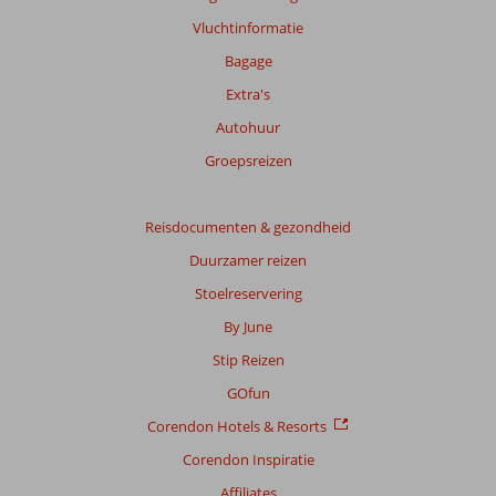
48
Vluchtinformatie
maanden
worden
Bagage
niet
Extra's
meer
weergegeven
Autohuur
om
Groepsreizen
de
relevantie
van
Reisdocumenten & gezondheid
de
getoonde
Duurzamer reizen
beoordelingen
Stoelreservering
te
garanderen.
By June
Meer
Stip Reizen
info
over
GOfun
onze
Corendon Hotels & Resorts
beoordelingen.
Corendon Inspiratie
Affiliates