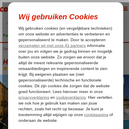
Pakketgarantie
Spanje
Home
Costa de la Luz
Sevilla
Hotel Las Casas de La Judería
Hotel Las Casas de La Judería
Logies
-
Hotel