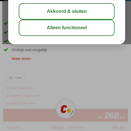
02:45
aug 28°
C
delen
bewaar
Bijzonder verblijf in 27 historische huizen
Authentieke Andalusische patio’s en doorgangen
Op loopafstand van bekende bezienswaardigheden
Ontbijt ook mogelijk
Meer lezen
+
13 dec 2026 (zo)
3 dagen (2 nachten)
vanaf Eindhoven
268
va
p.p.
Augustus
332
p.p.
September
359
p.p.