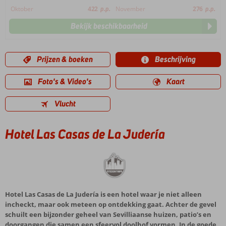
Oktober
422
p.p.
November
276
p.p.
Bekijk beschikbaarheid
Prijzen & boeken
Beschrijving
Foto's & Video's
Kaart
Vlucht
Hotel Las Casas de La Judería
Hotel Las Casas de La Judería is een hotel waar je niet alleen
incheckt, maar ook meteen op ontdekking gaat. Achter de gevel
schuilt een bijzonder geheel van Sevilliaanse huizen, patio’s en
doorgangen die samen een sfeervol doolhof vormen. In de goede