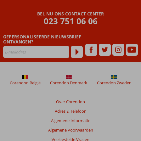
beoordelingen
zijn
BEL NU ONS CONTACT CENTER
door
023 751 06 06
onze
klanten
geschreven
GEPERSONALISEERDE NIEUWSBRIEF
na
ONTVANGEN?
hun
verblijf
in
Hotel
Las
Casas
Corendon België
Corendon Denmark
Corendon Zweden
de
La
Judería
Over Corendon
Adres & Telefoon
Beoordelingen
die
Algemene Informatie
ouder
Algemene Voorwaarden
zijn
dan
Veelgestelde Vragen